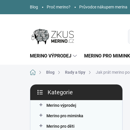
Přejít
Blog
Proč merino?
Průvodce nákupem merina
na
obsah
MERINO VÝPRODEJ
MERINO PRO MIMIN
Domů
Blog
Rady a tipy
Jak prát merino p
P
Kategorie
o
Přeskočit
s
kategorie
t
Merino výprodej
r
Merino pro miminka
a
n
Merino pro děti