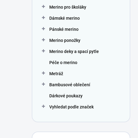
n
Merino pro školáky
í
p
Dámské merino
a
n
Pánské merino
e
Merino ponožky
l
Merino deky a spací pytle
Péče o merino
Metráž
Bambusové oblečení
Dárkové poukazy
Vyhledat podle značek