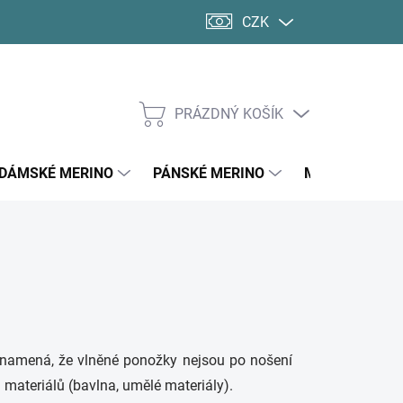
CZK
PRÁZDNÝ KOŠÍK
NÁKUPNÍ
KOŠÍK
DÁMSKÉ MERINO
PÁNSKÉ MERINO
MERINO PONO
 znamená, že vlněné ponožky nejsou po nošení
ch materiálů (bavlna, umělé materiály).