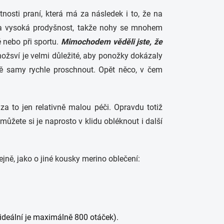
osti praní, která má za následek i to, že na
na vysoká prodyšnost, takže nohy se mnohem
ě nebo při sportu.
Mimochodem věděli jste, že
ožsví je velmi důležité, aby ponožky dokázaly
ště samy rychle proschnout. Opět něco, v čem
a to jen relativně malou péči. Opravdu totiž
můžete si je naprosto v klidu obléknout i další
ejně, jako o jiné kousky merino oblečení:
ideální je maximálně 800 otáček).