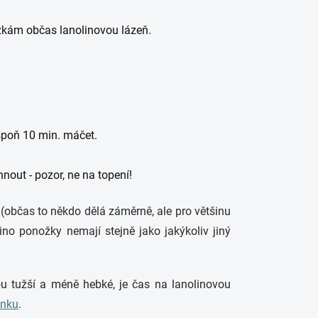
ožkám občas lanolinovou lázeň.
spoň 10 min. máčet.
out - pozor, ne na topení!
(občas to někdo dělá záměrně, ale pro většinu
rino ponožky nemají stejně jako jakýkoliv jiný
u tužší a méně hebké, je čas na lanolinovou
ánku
.