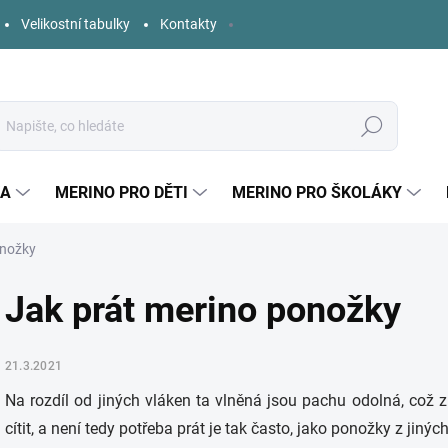
Velikostní tabulky
Kontakty
Hledat
KA
MERINO PRO DĚTI
MERINO PRO ŠKOLÁKY
onožky
Jak prát merino ponožky
21.3.2021
Na rozdíl od jiných vláken ta vlněná jsou pachu odolná, což
cítit, a není tedy potřeba prát je tak často, jako ponožky z jiný