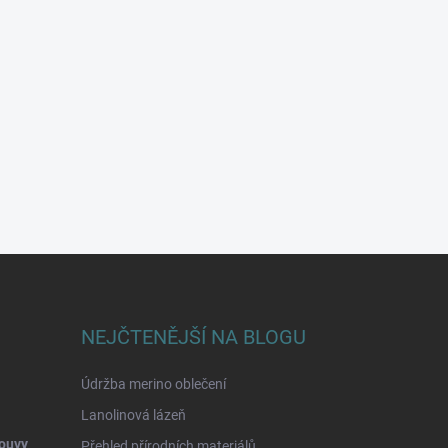
NEJČTENĚJŠÍ NA BLOGU
Údržba merino oblečení
Lanolinová lázeň
ouvy
Přehled přírodních materiálů