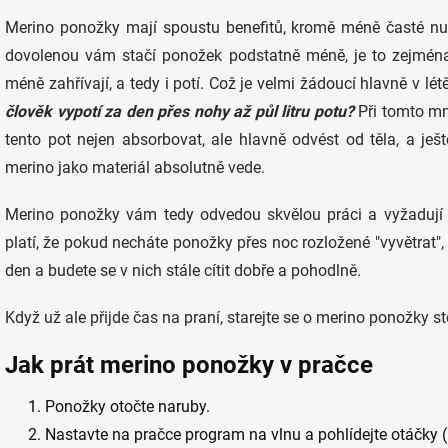
Merino ponožky mají spoustu benefitů, kromě méně časté nutn
dovolenou vám stačí ponožek podstatně méně, je to zejmé
méně zahřívají, a tedy i potí. Což je velmi žádoucí hlavně v lét
člověk vypotí za den přes nohy až půl litru potu?
Při tomto mn
tento pot nejen absorbovat, ale hlavně odvést od těla, a je
merino jako materiál absolutně vede.
Merino ponožky vám tedy odvedou skvělou práci a vyžadují z
platí, že pokud necháte ponožky přes noc rozložené "vyvětrat", 
den a budete se v nich stále cítit dobře a pohodlně.
Když už ale přijde čas na praní, starejte se o merino ponožky st
Jak prát merino ponožky v pračce
Ponožky otočte naruby.
Nastavte na pračce program na vlnu a pohlídejte otáčky (