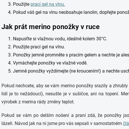
Použijte
prací gel na vlnu.
Pokud váš gel na vlnu neobsahuje lanolin, dopřejte pon
Jak prát merino ponožky v ruce
Napusťte si vlažnou vodu, ideálně kolem 30°C.
Použijte prací gel na vlnu.
Ponožky jemně promněte s pracím gelem a nechte je ale
Vymáchejte ponožky ve vlažné vodě.
Jemně ponožky vyždímejte (ne kroucením!) a nechte uschn
Pokud nechcete, aby se vám merino ponožky srazily a zhrubly 
lidí je to nežádoucí), nesušte je v sušičce, ani na topení. Me
výrobek z merina rády změny teplot.
Pokud se vám po delším nošení a praní zdá, že ponožky jso
lázeň. Návod jak na ni jsme pro vás sepsali v samostatném
čl