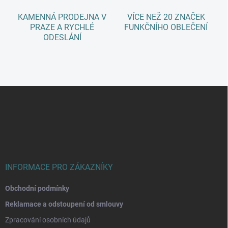
s
u
KAMENNÁ PRODEJNA V
VÍCE NEŽ 20 ZNAČEK
PRAZE A RYCHLÉ
FUNKČNÍHO OBLEČENÍ
ODESLÁNÍ
Z
á
p
a
t
í
INFORMACE PRO ZÁKAZNÍKY
Obchodní podmínky
Reklamace a odstoupení od smlouvy
Zpracování osobních údajů