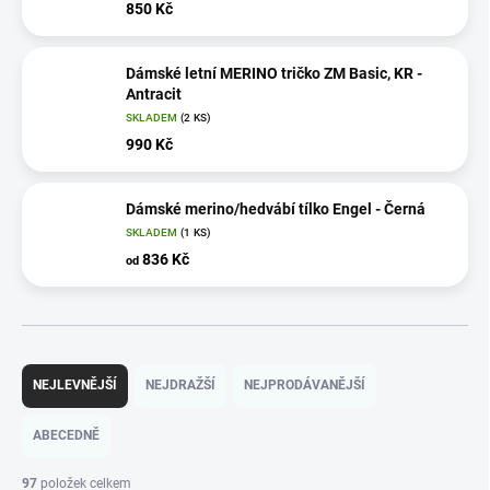
850 Kč
Dámské letní MERINO tričko ZM Basic, KR -
Antracit
SKLADEM
(2 KS)
990 Kč
Dámské merino/hedvábí tílko Engel - Černá
SKLADEM
(1 KS)
836 Kč
od
Ř
a
NEJLEVNĚJŠÍ
NEJDRAŽŠÍ
NEJPRODÁVANĚJŠÍ
z
e
ABECEDNĚ
n
í
97
položek celkem