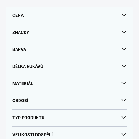
p
r
CENA
o
d
u
ZNAČKY
k
t
BARVA
ů
DÉLKA RUKÁVŮ
MATERIÁL
OBDOBÍ
TYP PRODUKTU
VELIKOSTI DOSPĚLÍ