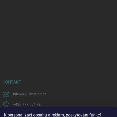
KONTAKT
info
@
zkusmerino.cz
+420 777 534 728
https://www.facebook.com/zkusmerino/
K personalizaci obsahu a reklam, poskytování funkcí