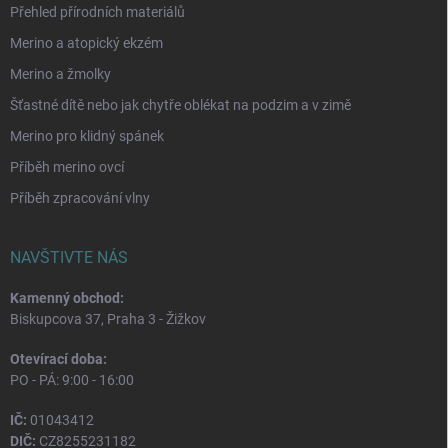
Přehled přírodních materiálů
Merino a atopický ekzém
Merino a žmolky
Šťastné dítě nebo jak chytře oblékat na podzim a v zimě
Merino pro klidný spánek
Příběh merino ovcí
Příběh zpracování vlny
NAVŠTIVTE NÁS
Kamenný obchod:
Biskupcova 37, Praha 3 - Žižkov
Otevírací doba:
PO - PÁ: 9:00 - 16:00
IČ:
01043412
DIČ:
CZ8255231182