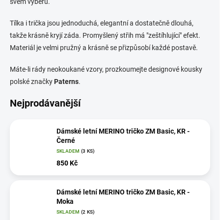
svém výběru.
Tílka i trička jsou jednoduchá, elegantní a dostatečně dlouhá,
takže krásně kryjí záda. Promyšlený střih má "zeštíhlující" efekt.
Materiál je velmi pružný a krásně se přizpůsobí každé postavě.
Máte-li rády neokoukané vzory, prozkoumejte designové kousky
polské značky
Paterns
.
Nejprodávanější
Dámské letní MERINO tričko ZM Basic, KR -
Černé
SKLADEM
(3 KS)
850 Kč
Dámské letní MERINO tričko ZM Basic, KR -
Moka
SKLADEM
(2 KS)