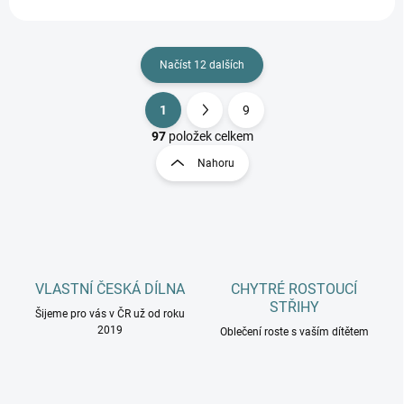
Načíst 12 dalších
1
9
O
S
v
t
97
položek celkem
l
r
Nahoru
á
á
d
n
a
k
c
o
í
p
v
r
á
v
VLASTNÍ ČESKÁ DÍLNA
CHYTRÉ ROSTOUCÍ
n
k
STŘIHY
í
Šijeme pro vás v ČR už od roku
y
2019
Oblečení roste s vaším dítětem
v
ý
p
i