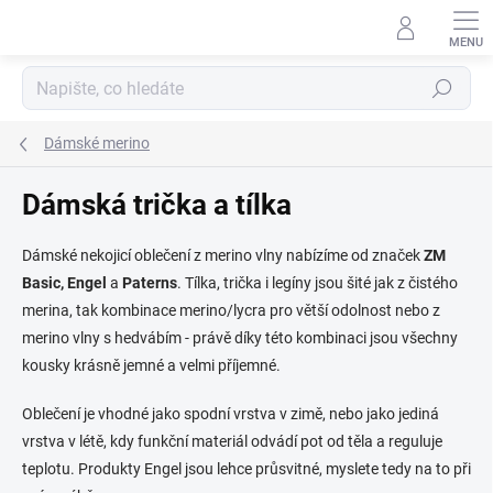
Přejít
na
obsah
Hledat
Dámské merino
Dámská trička a tílka
Dámské nekojicí oblečení z merino vlny nabízíme od značek
ZM
Basic, Engel
a
Paterns
. Tílka, trička i legíny jsou šité jak z čistého
merina, tak kombinace merino/lycra pro větší odolnost nebo z
merino vlny s hedvábím - právě díky této kombinaci jsou všechny
kousky krásně jemné a velmi příjemné.
Oblečení je vhodné jako spodní vrstva v zimě, nebo jako jediná
vrstva v létě, kdy funkční materiál odvádí pot od těla a reguluje
teplotu. Produkty Engel jsou lehce průsvitné, myslete tedy na to při