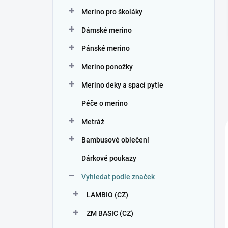
n
Merino pro školáky
í
p
Dámské merino
a
n
Pánské merino
e
Merino ponožky
l
Merino deky a spací pytle
Péče o merino
Metráž
Bambusové oblečení
Dárkové poukazy
Vyhledat podle značek
LAMBIO (CZ)
ZM BASIC (CZ)