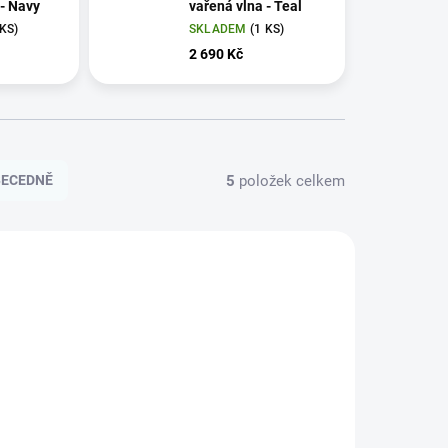
 - Navy
vařená vlna - Teal
 KS)
SKLADEM
(1 KS)
2 690 Kč
5
položek celkem
BECEDNĚ