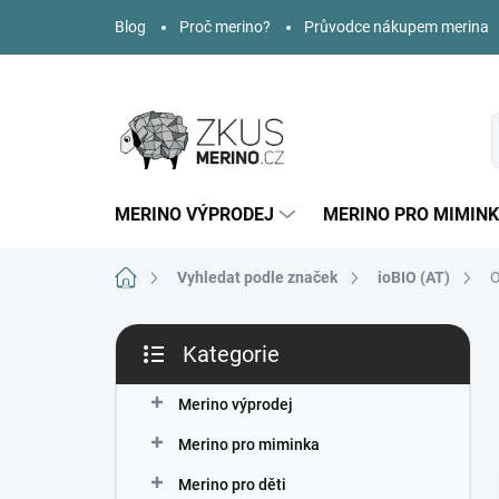
Přejít
Blog
Proč merino?
Průvodce nákupem merina
na
obsah
MERINO VÝPRODEJ
MERINO PRO MIMIN
Domů
Vyhledat podle značek
ioBIO (AT)
O
P
Kategorie
o
Přeskočit
s
kategorie
t
Merino výprodej
r
Merino pro miminka
a
n
Merino pro děti