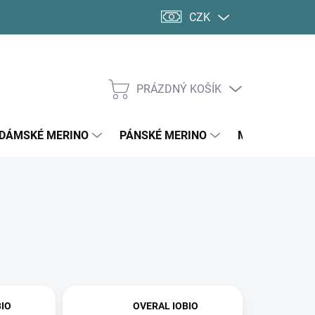
CZK
PRÁZDNÝ KOŠÍK
NÁKUPNÍ
KOŠÍK
DÁMSKÉ MERINO
PÁNSKÉ MERINO
MERINO PONO
BIO
OVERAL IOBIO