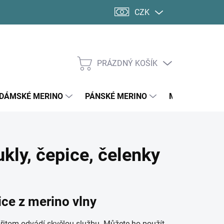
CZK
PRÁZDNÝ KOŠÍK
NÁKUPNÍ
KOŠÍK
DÁMSKÉ MERINO
PÁNSKÉ MERINO
MERINO PONO
kly, čepice, čelenky
ice z merino vlny
 přitom odvádí skvělou službu. Můžete ho použít