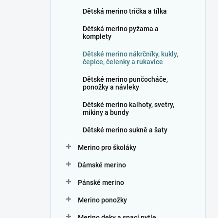
n
Dětská merino trička a tílka
í
p
Dětská merino pyžama a
a
komplety
n
Dětské merino nákrčníky, kukly,
e
čepice, čelenky a rukavice
l
Dětské merino punčocháče,
ponožky a návleky
Dětské merino kalhoty, svetry,
mikiny a bundy
Dětské merino sukně a šaty
Merino pro školáky
Dámské merino
Pánské merino
Merino ponožky
Merino deky a spací pytle