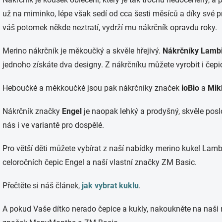
už na miminko, lépe však sedí od cca šesti měsíců a díky své 
váš potomek někde neztratí, vydrží mu nákrčník opravdu roky.
Merino nákrčník je měkoučký a skvěle hřejivý.
Nákrčníky Lamb
jednoho získáte dva designy. Z nákrčníku můžete vyrobit i čepi
Heboučké a měkkoučké jsou pak nákrčníky značek
ioBio
a
Mik
Nákrčník značky
Engel
je naopak lehký a prodyšný, skvěle posl
nás i ve variantě pro dospělé.
Pro větší děti můžete vybírat z naší nabídky merino kukel Lam
celoročních čepic Engel a naší vlastní značky ZM Basic.
Přečtěte si náš článek,
jak vybrat kuklu
.
A pokud Vaše dítko nerado čepice a kukly, nakoukněte na naši 