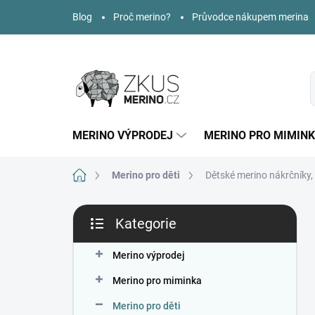
Přejít
Blog
Proč merino?
Průvodce nákupem merina
na
obsah
MERINO VÝPRODEJ
MERINO PRO MIMIN
Domů
Merino pro děti
Dětské merino nákrčníky, 
P
Kategorie
o
Přeskočit
s
kategorie
t
Merino výprodej
r
Merino pro miminka
a
n
Merino pro děti