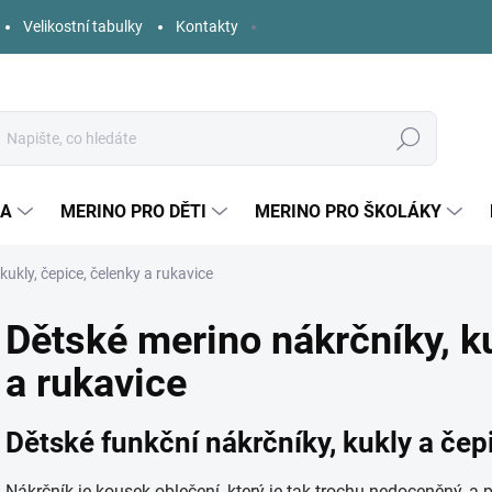
Velikostní tabulky
Kontakty
Hledat
KA
MERINO PRO DĚTI
MERINO PRO ŠKOLÁKY
kukly, čepice, čelenky a rukavice
Dětské merino nákrčníky, ku
a rukavice
Dětské funkční nákrčníky, kukly a čep
Nákrčník je kousek oblečení, který je tak trochu nedoceněný, a