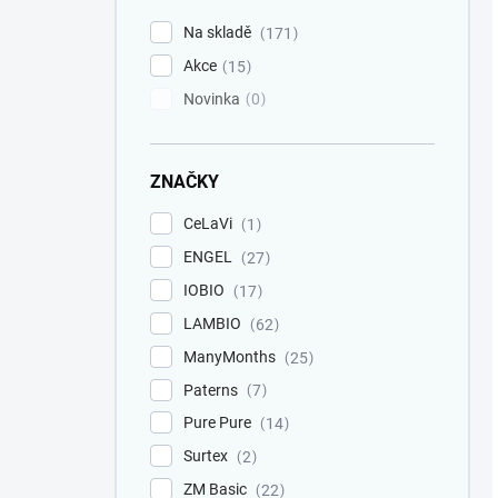
Na skladě
171
Akce
15
Novinka
0
ZNAČKY
CeLaVi
1
ENGEL
27
IOBIO
17
LAMBIO
62
ManyMonths
25
Paterns
7
Pure Pure
14
Surtex
2
ZM Basic
22