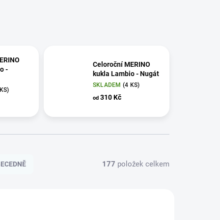
MERINO
Celoroční MERINO
o -
kukla Lambio - Nugát
SKLADEM
(4 KS)
 KS)
310 Kč
od
177
položek celkem
BECEDNĚ