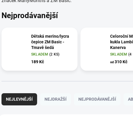
značek ManyMonths a ZM Basic.
Nejprodávanější
Dětská merino/lycra
Celoroční 
čepice ZM Basic -
kukla Lambi
Tmavě šedá
Kanerva
SKLADEM
(2 KS)
SKLADEM
(4
189 Kč
310 Kč
od
Ř
a
NEJLEVNĚJŠÍ
NEJDRAŽŠÍ
NEJPRODÁVANĚJŠÍ
A
z
e
n
V
í
ý
p
p