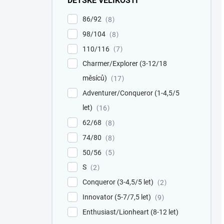
DĚTSKÉ VELIKOSTI
86/92
8
98/104
8
110/116
7
Charmer/Explorer (3-12/18
měsíců)
17
Adventurer/Conqueror (1-4,5/5
let)
16
62/68
8
74/80
8
50/56
5
S
2
Conqueror (3-4,5/5 let)
2
Innovator (5-7/7,5 let)
9
Enthusiast/Lionheart (8-12 let)