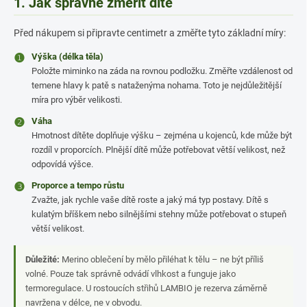
1. Jak správně změřit dítě
Před nákupem si připravte centimetr a změřte tyto základní míry:
❶
Výška (délka těla)
Položte miminko na záda na rovnou podložku. Změřte vzdálenost od
temene hlavy k patě s nataženýma nohama. Toto je nejdůležitější
míra pro výběr velikosti.
❷
Váha
Hmotnost dítěte doplňuje výšku – zejména u kojenců, kde může být
rozdíl v proporcích. Plnější dítě může potřebovat větší velikost, než
odpovídá výšce.
❸
Proporce a tempo růstu
Zvažte, jak rychle vaše dítě roste a jaký má typ postavy. Dítě s
kulatým bříškem nebo silnějšími stehny může potřebovat o stupeň
větší velikost.
Důležité:
Merino oblečení by mělo přiléhat k tělu – ne být příliš
volné. Pouze tak správně odvádí vlhkost a funguje jako
termoregulace. U rostoucích střihů LAMBIO je rezerva záměrně
navržena v délce, ne v obvodu.