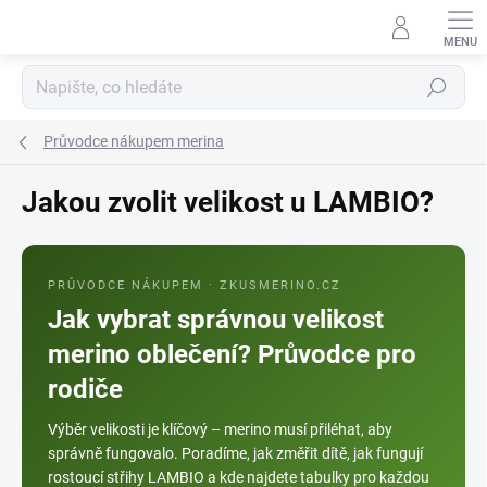
Přejít
na
obsah
Hledat
Průvodce nákupem merina
Jakou zvolit velikost u LAMBIO?
PRŮVODCE NÁKUPEM · ZKUSMERINO.CZ
Jak vybrat správnou velikost
merino oblečení? Průvodce pro
rodiče
Výběr velikosti je klíčový – merino musí přiléhat, aby
správně fungovalo. Poradíme, jak změřit dítě, jak fungují
rostoucí střihy LAMBIO a kde najdete tabulky pro každou