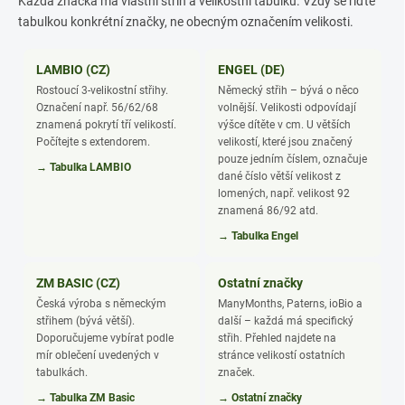
Každá značka má vlastní střih a velikostní tabulku. Vždy se řiďte
tabulkou konkrétní značky, ne obecným označením velikosti.
LAMBIO (CZ)
ENGEL (DE)
Rostoucí 3-velikostní střihy.
Německý střih – bývá o něco
Označení např. 56/62/68
volnější. Velikosti odpovídají
znamená pokrytí tří velikostí.
výšce dítěte v cm. U větších
Počítejte s extendorem.
velikostí, které jsou značený
pouze jedním číslem, označuje
→ Tabulka LAMBIO
dané číslo větší velikost z
lomených, např. velikost 92
znamená 86/92 atd.
→ Tabulka Engel
ZM BASIC (CZ)
Ostatní značky
Česká výroba s německým
ManyMonths, Paterns, ioBio a
střihem (bývá větší).
další – každá má specifický
Doporučujeme vybírat podle
střih. Přehled najdete na
mír oblečení uvedených v
stránce velikostí ostatních
tabulkách.
značek.
→ Tabulka ZM Basic
→ Ostatní značky