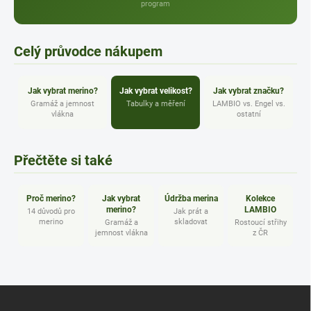
program
Celý průvodce nákupem
Jak vybrat merino?
Jak vybrat velikost?
Jak vybrat značku?
Gramáž a jemnost
Tabulky a měření
LAMBIO vs. Engel vs.
vlákna
ostatní
Přečtěte si také
Proč merino?
Jak vybrat
Údržba merina
Kolekce
merino?
LAMBIO
14 důvodů pro
Jak prát a
merino
skladovat
Gramáž a
Rostoucí střihy
jemnost vlákna
z ČR
Z
á