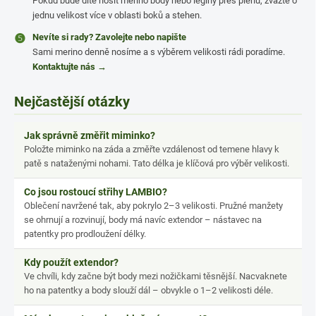
Pokud bude dítě nosit merino body nebo legíny přes plenu, zvažte o
jednu velikost více v oblasti boků a stehen.
❺
Nevíte si rady? Zavolejte nebo napište
Sami merino denně nosíme a s výběrem velikosti rádi poradíme.
Kontaktujte nás →
Nejčastější otázky
Jak správně změřit miminko?
Položte miminko na záda a změřte vzdálenost od temene hlavy k
patě s nataženými nohami. Tato délka je klíčová pro výběr velikosti.
Co jsou rostoucí střihy LAMBIO?
Oblečení navržené tak, aby pokrylo 2–3 velikosti. Pružné manžety
se ohrnují a rozvinují, body má navíc extendor – nástavec na
patentky pro prodloužení délky.
Kdy použít extendor?
Ve chvíli, kdy začne být body mezi nožičkami těsnější. Nacvaknete
ho na patentky a body slouží dál – obvykle o 1–2 velikosti déle.