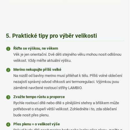
5. Praktické tipy pro výběr velikosti
❶
Řiďte se výškou, ne věkem
Věk je jen orientační. Dvě děti stejného věku mohou nosit odlišnou
velikost. Vždy měřte aktuální výšku.
❷
Merino nekupujte příliš velké
Na rozdíl od bavlny merino musí přiléhat k tělu. Příliš volné oblečení
nezajistí správný odvod vlhkosti ani termoregulaci. Výjimkou jsou
záměrně navržené rostoucí střihy LAMBIO.
❸
Zvažte tempo růstu a proporce
Rychle rostoucí dítě nebo dítě s plnějšími stehny a bříškem může
potřebovat o stupeň větší velikost. Zohledněte i to, zda oblečení
bude nosit přes plenu.
❹
Přes plenu = o velikost výše