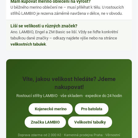
Mám kupovat merino oblečení na vyrost?
U běžného merino oblečení ne – musí přiléhat k tělu. U rostoucích
střihů LAMBIO je rezerva záměrně navržena v délce, ne v obvodu.
Liší se velikosti u různých značek?
Ano. LAMBIO, Engel a ZM Basic se liší. Vždy se řiďte konkrétní
tabulkou dané značky – odkazy najdete výše nebo na stránce
velikostních tabulek
.
Víte, jakou velikost hledáte? Jdeme
nakupovat!
Rostoucí střihy LAMBIO · vše skladem · expedice do 24 hodin
Kojenecké merino
Pro batolata
Značka LAMBIO
Velikostní tabulky
Doprava zdarma od 2 000 Kč · Kamenná prodejna Praha · Věrnostní