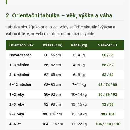
2. Orientační tabulka – věk, výška a váha
Tabulka slouží jako orientace. Vždy se řiďte
aktuální výškou a
váhou dítěte
, ne věkem – děti rostou různě rychle.
Orientační věk
Výška (cm)
Váha (kg)
Velikost EU
Novorozenec
50–56 cm
3–4 kg
50 / 56
1–3 měsíce
56–62 cm
4–6 kg
56 / 62
3–6 měsíců
62–68 cm
6–8 kg
62 / 68
6–12 měsíců
68–80 cm
7–11 kg
68 / 74 / 80
1–2 roky
80–92 cm
10–14 kg
80 / 86 / 92
2–3 roky
92–98 cm
13–16 kg
92 / 98
3–4 roky
98–104 cm
15–18 kg
98 / 104
4–6 let
104–116 cm
17–22 kg
104 / 110 / 116