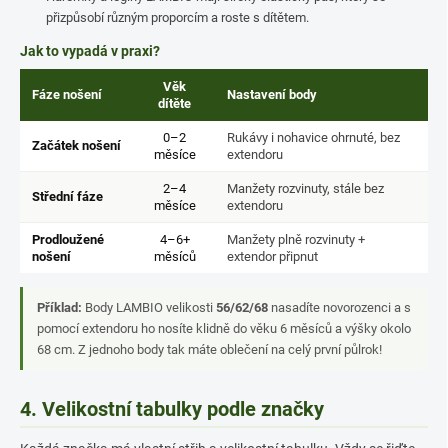
přizpůsobí různým proporcím a roste s dítětem.
Jak to vypadá v praxi?
Věk
Fáze nošení
Nastavení body
dítěte
0–2
Rukávy i nohavice ohrnuté, bez
Začátek nošení
měsíce
extendoru
2–4
Manžety rozvinuty, stále bez
Střední fáze
měsíce
extendoru
Prodloužené
4–6+
Manžety plně rozvinuty +
nošení
měsíců
extendor připnut
Příklad:
Body LAMBIO velikosti
56/62/68
nasadíte novorozenci a s
pomocí extendoru ho nosíte klidně do věku 6 měsíců a výšky okolo
68 cm. Z jednoho body tak máte oblečení na celý první půlrok!
4. Velikostní tabulky podle značky