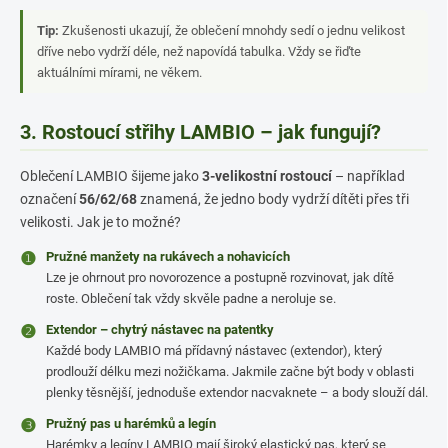
Tip:
Zkušenosti ukazují, že oblečení mnohdy sedí o jednu velikost
dříve nebo vydrží déle, než napovídá tabulka. Vždy se řiďte
aktuálními mírami, ne věkem.
3. Rostoucí střihy LAMBIO – jak fungují?
Oblečení LAMBIO šijeme jako
3-velikostní rostoucí
– například
označení
56/62/68
znamená, že jedno body vydrží dítěti přes tři
velikosti. Jak je to možné?
❶
Pružné manžety na rukávech a nohavicích
Lze je ohrnout pro novorozence a postupně rozvinovat, jak dítě
roste. Oblečení tak vždy skvěle padne a neroluje se.
❷
Extendor – chytrý nástavec na patentky
Každé body LAMBIO má přídavný nástavec (extendor), který
prodlouží délku mezi nožičkama. Jakmile začne být body v oblasti
plenky těsnější, jednoduše extendor nacvaknete – a body slouží dál.
❸
Pružný pas u harémků a legín
Harémky a legíny LAMBIO mají široký elastický pas, který se