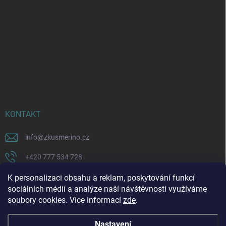
KONTAKT
info
@
zkusmerino.cz
+420 777 534 728
https://www.facebook.com/zkusmerino/
K personalizaci obsahu a reklam, poskytování funkcí
sociálních médií a analýze naší návštěvnosti využíváme
zkusmerino.cz
soubory cookies. Více informací
zde
.
Nastavení