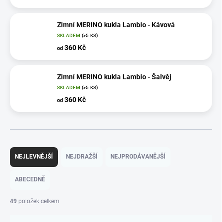
Zimní MERINO kukla Lambio - Kávová
SKLADEM
(>5 KS)
360 Kč
od
Zimní MERINO kukla Lambio - Šalvěj
SKLADEM
(>5 KS)
360 Kč
od
Ř
a
NEJLEVNĚJŠÍ
NEJDRAŽŠÍ
NEJPRODÁVANĚJŠÍ
z
e
ABECEDNĚ
n
í
49
položek celkem
p
r