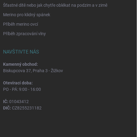
Šťastné dítě nebo jak chytře oblékat na podzim a v zimě
Merino pro klidný spánek
Příběh merino ovcí
Příběh zpracování vlny
NAVŠTIVTE NÁS
Kamenný obchod:
Biskupcova 37, Praha 3 - Žižkov
Otevírací doba:
PO - PÁ: 9:00 - 16:00
IČ:
01043412
DIČ:
CZ8255231182