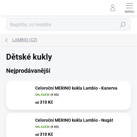
Přejít
na
obsah
Hledat
LAMBIO (CZ)
Dětské kukly
Nejprodávanější
Celoroční MERINO kukla Lambio - Kanerva
SKLADEM
(4 KS)
310 Kč
od
Celoroční MERINO kukla Lambio - Nugát
SKLADEM
(4 KS)
310 Kč
od