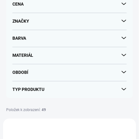
CENA
o
d
u
ZNAČKY
k
t
BARVA
ů
MATERIÁL
OBDOBÍ
TYP PRODUKTU
Položek k zobrazení:
49
V
ý
p