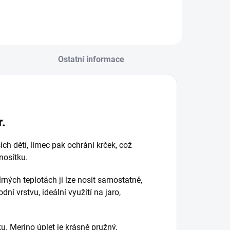
Ostatní informace
r.
ch dětí, límec pak ochrání krček, což
nosítku.
rných teplotách ji lze nosit samostatně,
ní vrstvu, ideální využití na jaro,
ku. Merino úplet je krásně pružný,