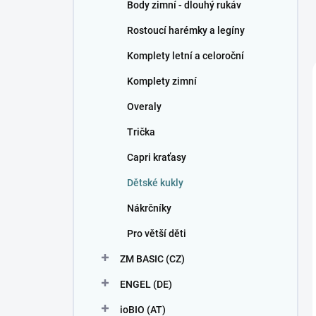
Body zimní - dlouhý rukáv
Rostoucí harémky a legíny
Komplety letní a celoroční
Komplety zimní
Overaly
Trička
Capri kraťasy
Dětské kukly
Nákrčníky
Pro větší děti
ZM BASIC (CZ)
ENGEL (DE)
ioBIO (AT)