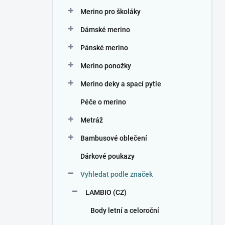
n
Merino pro školáky
í
p
Dámské merino
a
n
Pánské merino
e
Merino ponožky
l
Merino deky a spací pytle
Péče o merino
Metráž
Bambusové oblečení
Dárkové poukazy
Vyhledat podle značek
LAMBIO (CZ)
Body letní a celoroční