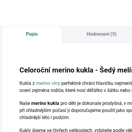
Popis
Hodnocení (5)
Celoroční merino kukla - Šedý melí
Kukla z
merino vlny
perfektně chrání hlavičku nejmenší
ocení zejména rodiče, které nosí děťátko v šátku nebo 
Naše
merino kukla
pro děti je dokonale prodyšná, v mí
při chladnějším počasí ji doporučujeme použít jako spod
chladnější léto i podzim.
Kukly šijeme ve čtyřech velikostech, vybírejte podle vě