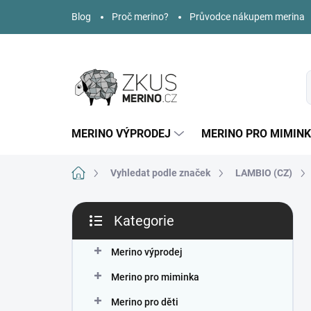
Přejít
Blog
Proč merino?
Průvodce nákupem merina
na
obsah
MERINO VÝPRODEJ
MERINO PRO MIMIN
Domů
Vyhledat podle značek
LAMBIO (CZ)
P
Kategorie
o
Přeskočit
s
kategorie
t
Merino výprodej
r
Merino pro miminka
a
n
Merino pro děti