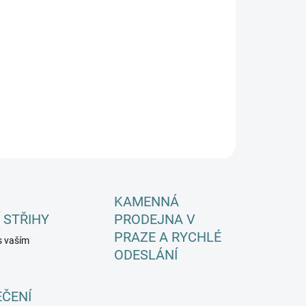
EME DORUČIT DO:
ZVOLTE VARIANTU
−
+
Přidat do košíku
ILNÍ INFORMACE
ZEPTAT SE
HLÍDAT
KAMENNÁ
 STŘIHY
PRODEJNA V
PRAZE A RYCHLÉ
s vaším
ODESLÁNÍ
EČENÍ