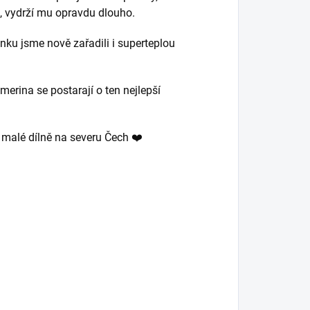
m, vydrží mu opravdu dlouho.
nku jsme nově zařadili i superteplou
merina se postarají o ten nejlepší
v malé dílně na severu Čech ❤️