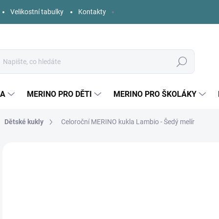
Velikostní tabulky
Kontakty
Hledat
KA
MERINO PRO DĚTI
MERINO PRO ŠKOLÁKY
Dětské kukly
Celoroční MERINO kukla Lambio - Šedý melír
5 hodnocení
Podrobnosti hodnocení
ZNAČKA:
LAMBIO
o
Měr
ZVO
cena
DĚT