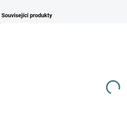
Související produkty
AKCE
AKCE
SKLADEM
SKLADEM
(1 KS)
(>5 KS)
Dětská čepice
SONETT Péče
ZM Basic -
o vlnu a
k
Bludiště
hedvábí 300
Rohatka
ml
L
249 Kč
282 Kč
o
m
Detail
Do košíku