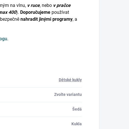
dným na vlnu,
v ruce
, nebo
v pračce
max 400
).
Doporučujeme
používat
bezpečně
nahradit jinými programy
, a
logu
.
Dětské kukly
Zvolte variantu
Šedá
Kukla