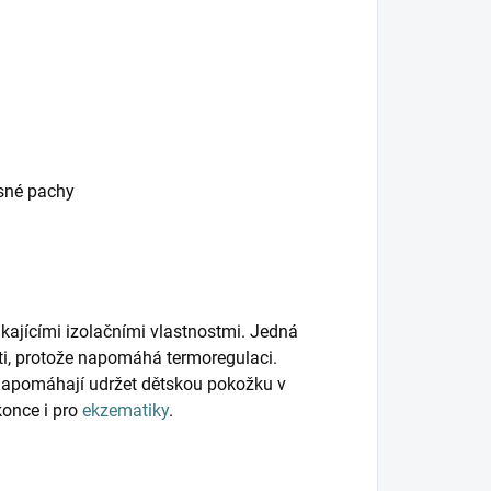
esné pachy
kajícími izolačními vlastnostmi. Jedná
ěti, protože napomáhá termoregulaci.
napomáhají udržet dětskou pokožku v
konce i pro
ekzematiky
.