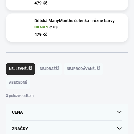
479 Kč
Dětská ManyMonths čelenka - různé barvy
SKLADEM
(2 KS)
479 Kč
Ř
a
NEJLEVNĚJŠÍ
NEJDRAŽŠÍ
NEJPRODÁVANĚJŠÍ
z
e
ABECEDNĚ
n
í
3
položek celkem
p
r
CENA
o
d
u
ZNAČKY
k