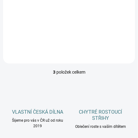
pro dospělé - různé
barvy
479 Kč
Detail
3
položek celkem
O
v
l
á
d
a
c
VLASTNÍ ČESKÁ DÍLNA
CHYTRÉ ROSTOUCÍ
í
STŘIHY
Šijeme pro vás v ČR už od roku
p
2019
r
Oblečení roste s vaším dítětem
v