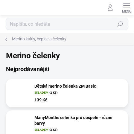
Přejít
na
obsah
Hledat
Merino kukly, čepice a čelenky
Merino čelenky
Nejprodávanější
Dětská merino čelenka ZM Basic
SKLADEM
(2 KS)
139 Kč
ManyMonths čelenka pro dospělé - různé
barvy
SKLADEM
(2 KS)