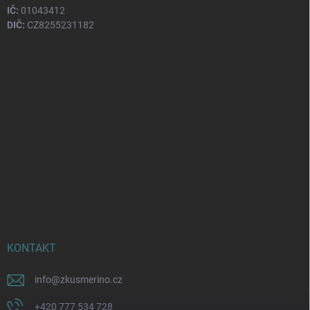
IČ:
01043412
DIČ:
CZ8255231182
KONTAKT
info
@
zkusmerino.cz
+420 777 534 728