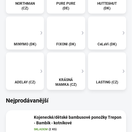
NORTHMAN
PURE PURE
HUTTEliHUT
(CZ)
(DE)
(DK)
MINYMO (DK)
FIXONI (DK)
CeLaVi (DK)
KRÁSNÁ
ADELAY (CZ)
LASTING (CZ)
MAMKA (CZ)
Nejprodávanější
Kojenecké/dětské bambusové ponožky Trepon
- Bambik - kotníkové
SKLADEM
(2 KS)