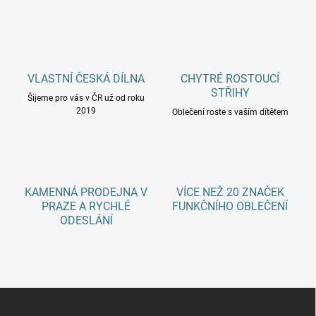
n
a
k
c
o
í
p
v
r
á
v
VLASTNÍ ČESKÁ DÍLNA
CHYTRÉ ROSTOUCÍ
n
k
STŘIHY
í
Šijeme pro vás v ČR už od roku
y
2019
Oblečení roste s vaším dítětem
v
ý
p
i
s
u
KAMENNÁ PRODEJNA V
VÍCE NEŽ 20 ZNAČEK
PRAZE A RYCHLÉ
FUNKČNÍHO OBLEČENÍ
ODESLÁNÍ
Z
á