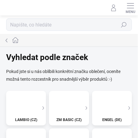
Přejít
na
obsah
Hledat
Domů
Vyhledat podle značek
Pokud jste si u nás oblíbili konkrétní značku oblečení, oceníte
možná tento rozcestník pro snadnější výběr produktů :-)
LAMBIO (CZ)
ZM BASIC (CZ)
ENGEL (DE)