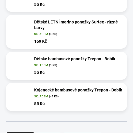
55 Kč
Dětské LETNÍ merino ponožky Surtex - různé
barvy
SKLADEM
(3 KS)
169 Kč
Dětské bambusové ponožky Trepon - Bobik
SKLADEM
(3 KS)
55 Kč
Kojenecké bambusové ponožky Trepon - Bobik
SKLADEM
(>5 KS)
55 Kč
Ř