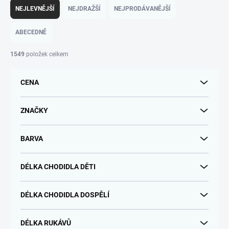
a
NEJLEVNĚJŠÍ
NEJDRAŽŠÍ
NEJPRODÁVANĚJŠÍ
z
e
ABECEDNĚ
n
í
1549
položek celkem
p
r
CENA
o
d
u
ZNAČKY
k
t
BARVA
ů
DÉLKA CHODIDLA DĚTI
DÉLKA CHODIDLA DOSPĚLÍ
DÉLKA RUKÁVŮ