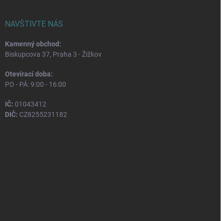
NAVŠTIVTE NÁS
Kamenný obchod:
Biskupcova 37, Praha 3 - Žižkov
Otevírací doba:
PO - PÁ: 9:00 - 16:00
IČ:
01043412
DIČ:
CZ8255231182