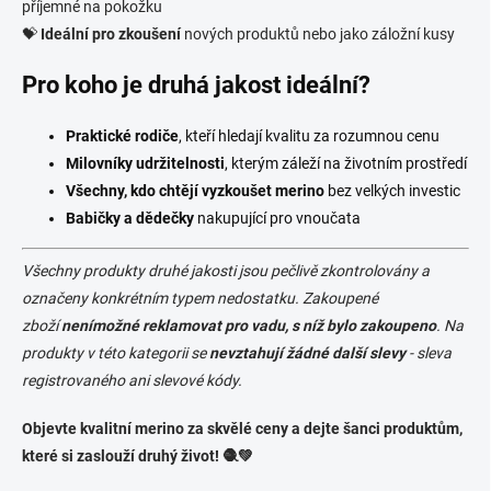
příjemné na pokožku
💝
Ideální pro zkoušení
nových produktů nebo jako záložní kusy
Pro koho je druhá jakost ideální?
Praktické rodiče
, kteří hledají kvalitu za rozumnou cenu
Milovníky udržitelnosti
, kterým záleží na životním prostředí
Všechny, kdo chtějí vyzkoušet merino
bez velkých investic
Babičky a dědečky
nakupující pro vnoučata
Všechny produkty druhé jakosti jsou pečlivě zkontrolovány a
označeny konkrétním typem nedostatku. Zakoupené
zboží
není
možné reklamovat pro vadu, s níž bylo zakoupeno
. Na
produkty v této kategorii se
nevztahují žádné další slevy
- sleva
registrovaného ani slevové kódy.
Objevte kvalitní merino za skvělé ceny a dejte šanci produktům,
které si zaslouží druhý život! 🧶💚