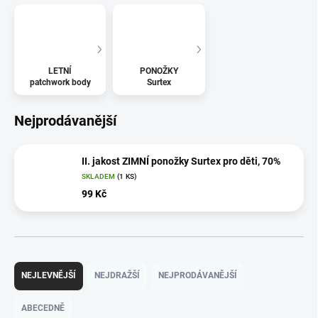
LETNÍ
PONOŽKY
patchwork body
Surtex
Nejprodávanější
II. jakost ZIMNÍ ponožky Surtex pro děti, 70%
SKLADEM
(1 KS)
99 Kč
Ř
a
NEJLEVNĚJŠÍ
NEJDRAŽŠÍ
NEJPRODÁVANĚJŠÍ
z
e
ABECEDNĚ