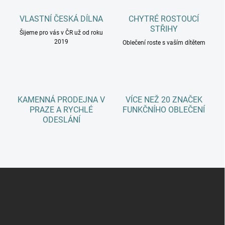
a
c
VLASTNÍ ČESKÁ DÍLNA
CHYTRÉ ROSTOUCÍ
í
STŘIHY
Šijeme pro vás v ČR už od roku
p
2019
r
Oblečení roste s vaším dítětem
v
k
y
v
ý
KAMENNÁ PRODEJNA V
VÍCE NEŽ 20 ZNAČEK
p
PRAZE A RYCHLÉ
FUNKČNÍHO OBLEČENÍ
i
ODESLÁNÍ
s
u
Z
á
p
a
t