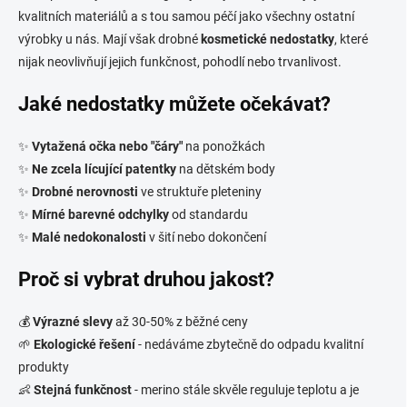
kvalitních materiálů a s tou samou péčí jako všechny ostatní
výrobky u nás. Mají však drobné
kosmetické nedostatky
, které
nijak neovlivňují jejich funkčnost, pohodlí nebo trvanlivost.
Jaké nedostatky můžete očekávat?
✨
Vytažená očka nebo "čáry"
na ponožkách
✨
Ne zcela lícující patentky
na dětském body
✨
Drobné nerovnosti
ve struktuře pleteniny
✨
Mírné barevné odchylky
od standardu
✨
Malé nedokonalosti
v šití nebo dokončení
Proč si vybrat druhou jakost?
💰
Výrazné slevy
až 30-50% z běžné ceny
🌱
Ekologické řešení
- nedáváme zbytečně do odpadu kvalitní
produkty
👶
Stejná funkčnost
- merino stále skvěle reguluje teplotu a je