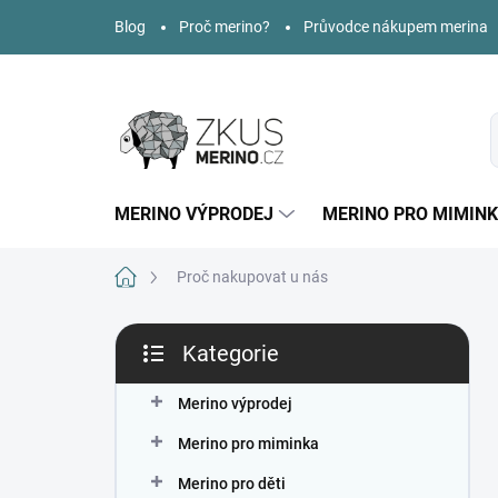
Přejít
Blog
Proč merino?
Průvodce nákupem merina
na
obsah
MERINO VÝPRODEJ
MERINO PRO MIMIN
Domů
Proč nakupovat u nás
P
Kategorie
o
Přeskočit
s
kategorie
t
Merino výprodej
r
Merino pro miminka
a
n
Merino pro děti