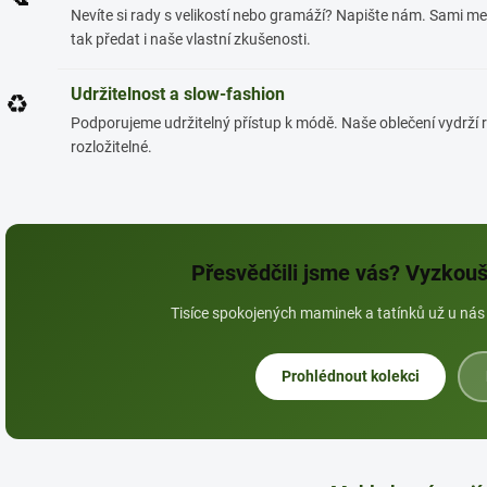
Nevíte si rady s velikostí nebo gramáží? Napište nám. Sami 
tak předat i naše vlastní zkušenosti.
Udržitelnost a slow-fashion
♻️
Podporujeme udržitelný přístup k módě. Naše oblečení vydrží r
rozložitelné.
Přesvědčili jsme vás? Vyzkouš
Tisíce spokojených maminek a tatínků už u nás n
Prohlédnout kolekci