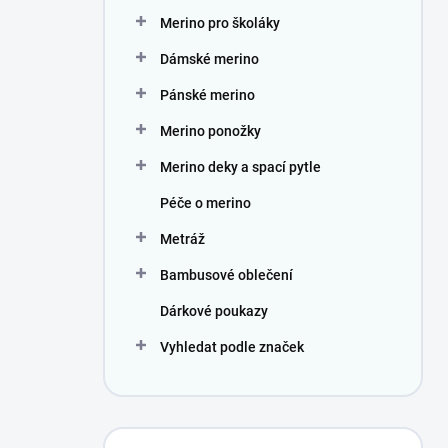
n
Merino pro školáky
í
p
Dámské merino
a
n
Pánské merino
e
Merino ponožky
l
Merino deky a spací pytle
Péče o merino
Metráž
Bambusové oblečení
Dárkové poukazy
Vyhledat podle značek