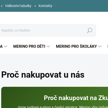
Velikostní tabulky
Kontakty
Hledat
KA
MERINO PRO DĚTI
MERINO PRO ŠKOLÁKY
Proč nakupovat u nás
Proč nakupovat na Zk
Jsme rodinný e-shop a český výrobce. Merino vlnu miluj