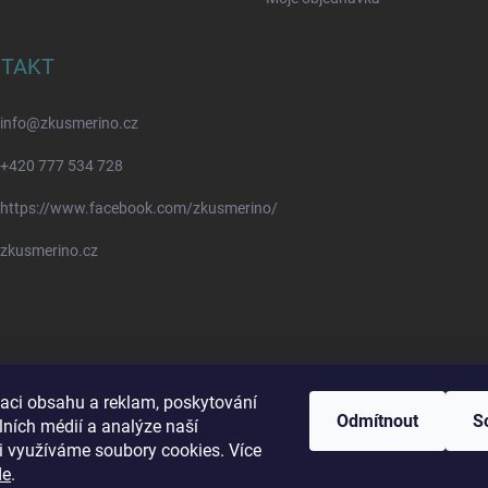
TAKT
info
@
zkusmerino.cz
+420 777 534 728
https://www.facebook.com/zkusmerino/
zkusmerino.cz
zaci obsahu a reklam, poskytování
Odmítnout
S
lních médií a analýze naší
i využíváme soubory cookies. Více
de
.