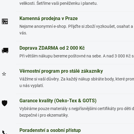
velikosti. Šetříme vaši peněženku i planetu.
Kamenná prodejna v Praze
🏪
Nejsme anonymní e-shop. Přijďte si zboží vyzkoušet, osahat a 
vás.
Doprava ZDARMA od 2 000 Kč
🚚
Při větším nákupu bereme poštovné na sebe. A nad 3 000 Kč si
Věrnostní program pro stálé zákazníky
⭐
Vážíme si vaší důvěry. Za každý nákup sbíráte body, které prom
u nás vyplatí.
Garance kvality (Oeko-Tex & GOTS)
🛡️
Vybíráme pouze materiály s nejpřísnějšími certifikáty pro děti d
bezpečné i pro ekzematiky.
Poradenství a osobní přístup
📞