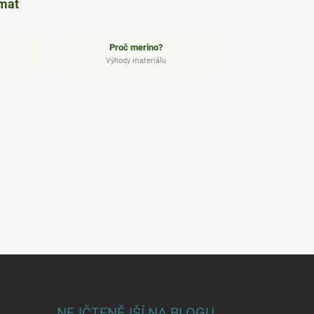
ímat
Proč merino?
Výhody materiálu
NEJČTENĚJŠÍ NA BLOGU