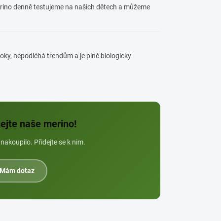
merino denně testujeme na našich dětech a můžeme
oky, nepodléhá trendům a je plně biologicky
ejte naše merino!
akoupilo. Přidejte se k nim.
Mám dotaz