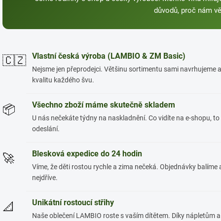
důvodů, proč nám věř
Vlastní česká výroba (LAMBIO & ZM Basic)
🇨🇿
Nejsme jen přeprodejci. Většinu sortimentu sami navrhujeme 
kvalitu každého švu.
Všechno zboží máme skutečně skladem
📦
U nás nečekáte týdny na naskladnění. Co vidíte na e-shopu, to
odeslání.
Blesková expedice do 24 hodin
🚀
Víme, že děti rostou rychle a zima nečeká. Objednávky balíme 
nejdříve.
Unikátní rostoucí střihy
📐
Naše oblečení LAMBIO roste s vaším dítětem. Díky nápletům a