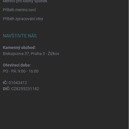
Merino pro klidný spánek
Příběh merino ovcí
Příběh zpracování vlny
NAVŠTIVTE NÁS
Kamenný obchod:
Biskupcova 37, Praha 3 - Žižkov
Otevírací doba:
PO - PÁ: 9:00 - 16:00
IČ:
01043412
DIČ:
CZ8255231182