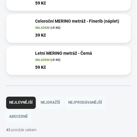
59 Kč
Celoroční MERINO metráž - Finerib (náplet)
SKLADEM
(>5 KS)
39 Kč
Letní MERINO metráž - Černá
SKLADEM
(>5 KS)
59 Kč
Ř
a
NEJLEVNĚJŠÍ
NEJDRAŽŠÍ
NEJPRODÁVANĚJŠÍ
z
e
ABECEDNĚ
n
í
43
položek celkem
p