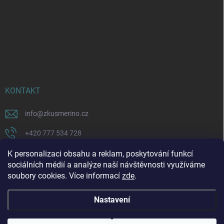
KONTAKT
info
@
zkusmerino.cz
+420 777 534 728
https://www.facebook.com/zkusmerino/
K personalizaci obsahu a reklam, poskytování funkcí
sociálních médií a analýze naší návštěvnosti využíváme
zkusmerino.cz
soubory cookies. Více informací
zde
.
Nastavení
Copyright 2026
ZKUSMERINO
. Všechna práva vyhrazena.
Upravit nastavení