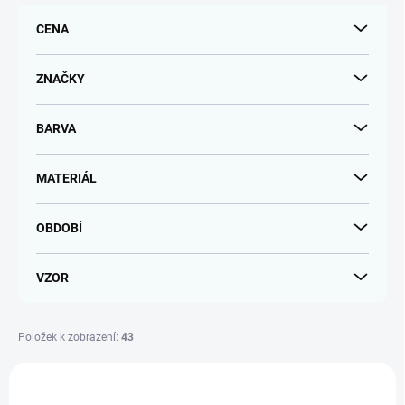
r
CENA
o
d
u
ZNAČKY
k
t
BARVA
ů
MATERIÁL
OBDOBÍ
VZOR
Položek k zobrazení:
43
V
ý