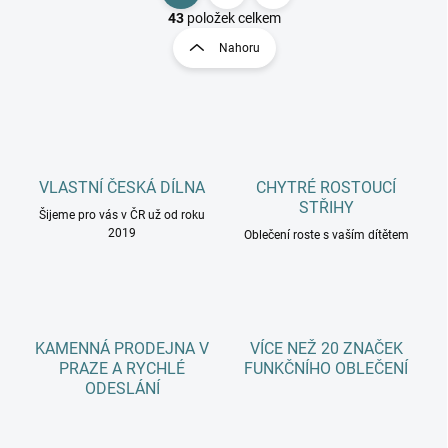
v
t
43
položek celkem
l
r
Nahoru
á
á
d
n
a
k
c
o
í
p
v
r
á
v
VLASTNÍ ČESKÁ DÍLNA
CHYTRÉ ROSTOUCÍ
n
k
STŘIHY
í
Šijeme pro vás v ČR už od roku
y
2019
Oblečení roste s vaším dítětem
v
ý
p
i
s
u
KAMENNÁ PRODEJNA V
VÍCE NEŽ 20 ZNAČEK
PRAZE A RYCHLÉ
FUNKČNÍHO OBLEČENÍ
ODESLÁNÍ