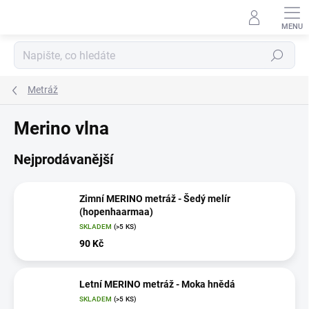
Přejít
na
obsah
Hledat
Metráž
Merino vlna
Nejprodávanější
Zimní MERINO metráž - Šedý melír
(hopenhaarmaa)
SKLADEM
(>5 KS)
90 Kč
Letní MERINO metráž - Moka hnědá
SKLADEM
(>5 KS)