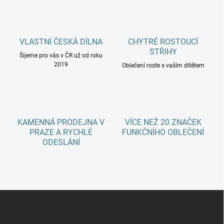
k
c
o
í
p
v
r
á
v
VLASTNÍ ČESKÁ DÍLNA
CHYTRÉ ROSTOUCÍ
n
k
STŘIHY
í
Šijeme pro vás v ČR už od roku
y
2019
Oblečení roste s vaším dítětem
v
ý
p
i
s
u
KAMENNÁ PRODEJNA V
VÍCE NEŽ 20 ZNAČEK
PRAZE A RYCHLÉ
FUNKČNÍHO OBLEČENÍ
ODESLÁNÍ
Z
á
p