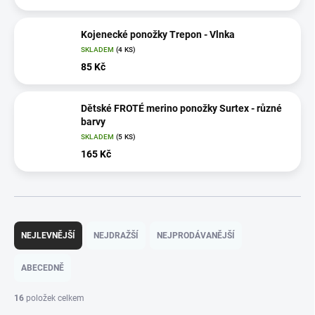
Kojenecké ponožky Trepon - Vlnka
SKLADEM
(4 KS)
85 Kč
Dětské FROTÉ merino ponožky Surtex - různé
barvy
SKLADEM
(5 KS)
165 Kč
Ř
a
NEJLEVNĚJŠÍ
NEJDRAŽŠÍ
NEJPRODÁVANĚJŠÍ
z
e
ABECEDNĚ
n
í
16
položek celkem
p