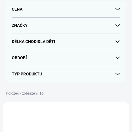
r
CENA
o
d
u
ZNAČKY
k
t
DÉLKA CHODIDLA DĚTI
ů
OBDOBÍ
TYP PRODUKTU
Položek k zobrazení:
16
V
ý
p
i
s