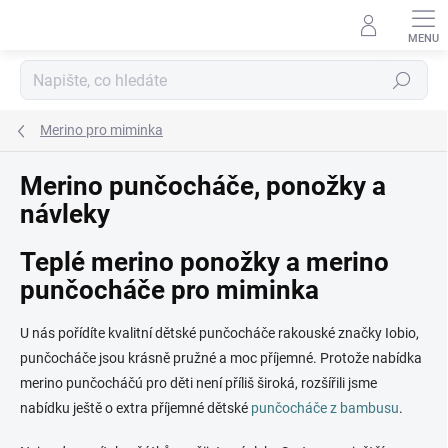
Přejít
na
obsah
Hledat
Merino pro miminka
Merino punčocháče, ponožky a
návleky
Teplé merino ponožky a merino
punčocháče pro miminka
U nás pořídíte kvalitní dětské punčocháče rakouské značky Iobio,
punčocháče jsou krásně pružné a moc příjemné. Protože nabídka
merino punčocháčú pro děti není příliš široká, rozšířili jsme
nabídku ještě o extra příjemné dětské
punčocháče z bambusu
.