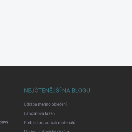
NEJČTENĚJŠÍ NA BLOGU
Údržba merino oblečení
Lanolinová lázeň
ouvy
Přehled přírodních materiálů
Merino a atopický ekzém