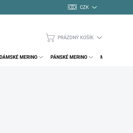
CZK
PRÁZDNÝ KOŠÍK
NÁKUPNÍ
KOŠÍK
DÁMSKÉ MERINO
PÁNSKÉ MERINO
MERINO PONO