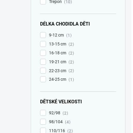
Trepon
10
DÉLKA CHODIDLA DĚTI
9-12 cm
1
13-15 cm
2
16-18 cm
2
19-21 cm
2
22-23 cm
2
24-25 cm
1
DĚTSKÉ VELIKOSTI
92/98
2
98/104
4
110/116
2