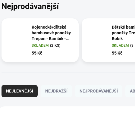
Nejprodávanější
Kojenecké/dětské
Dětské bam
bambusové ponožky
ponožky Tre
Trepon - Bambik -
Bobik
kotníkové
SKLADEM
(2 KS)
SKLADEM
(3
55 Kč
55 Kč
Ř
a
NEJLEVNĚJŠÍ
NEJDRAŽŠÍ
NEJPRODÁVANĚJŠÍ
A
z
e
n
V
í
ý
p
p
r
i