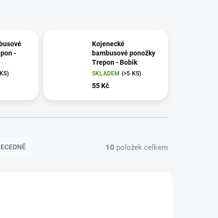
busové
Kojenecké
pon -
bambusové ponožky
Trepon - Bobik
 KS)
SKLADEM
(>5 KS)
55 Kč
10
položek celkem
BECEDNĚ