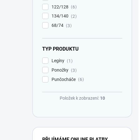
122/128
6
134/140
2
68/74
3
TYP PRODUKTU
Legíny
1
Ponožky
3
Punčocháče
6
Položek k zobrazení:
10
PŘIJÍMÁME ONLINE PLATBY