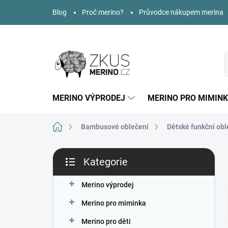
Přejít
Blog
Proč merino?
Průvodce nákupem merina
na
obsah
MERINO VÝPRODEJ
MERINO PRO MIMIN
Domů
Bambusové oblečení
Dětské funkční obl
P
Kategorie
o
Přeskočit
s
kategorie
t
Merino výprodej
r
Merino pro miminka
a
n
Merino pro děti