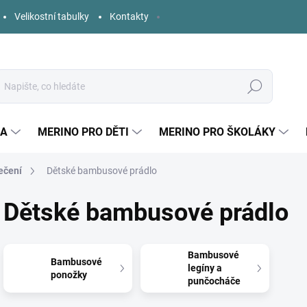
Velikostní tabulky
Kontakty
Hledat
KA
MERINO PRO DĚTI
MERINO PRO ŠKOLÁKY
ečení
Dětské bambusové prádlo
Dětské bambusové prádlo
Bambusové
Bambusové
legíny a
ponožky
punčocháče