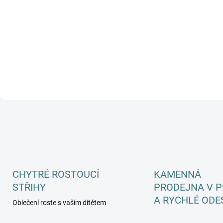
Soptík
165 Kč
Detail
O
v
l
á
d
a
c
CHYTRÉ ROSTOUCÍ
KAMENNÁ
í
STŘIHY
PRODEJNA V P
p
r
A RYCHLÉ ODE
Oblečení roste s vaším dítětem
v
k