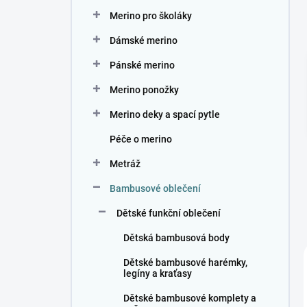
n
Merino pro školáky
í
p
Dámské merino
a
n
Pánské merino
e
Merino ponožky
l
Merino deky a spací pytle
Péče o merino
Metráž
Bambusové oblečení
Dětské funkční oblečení
Dětská bambusová body
Dětské bambusové harémky,
legíny a kraťasy
Dětské bambusové komplety a