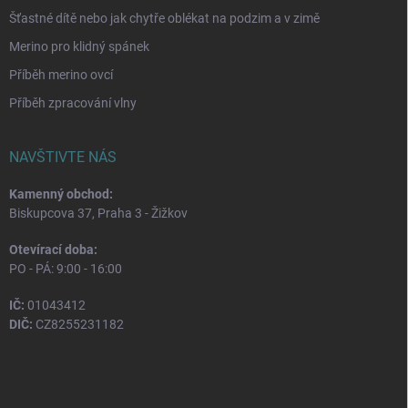
Šťastné dítě nebo jak chytře oblékat na podzim a v zimě
Merino pro klidný spánek
Příběh merino ovcí
Příběh zpracování vlny
NAVŠTIVTE NÁS
Kamenný obchod:
Biskupcova 37, Praha 3 - Žižkov
Otevírací doba:
PO - PÁ: 9:00 - 16:00
IČ:
01043412
DIČ:
CZ8255231182