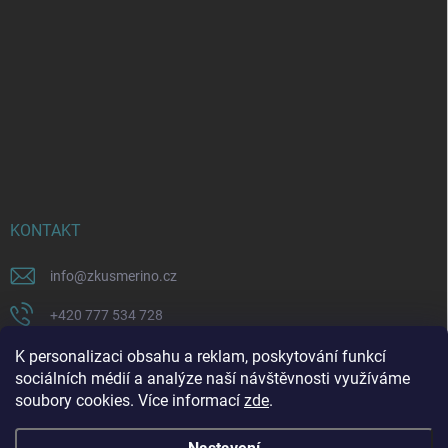
KONTAKT
info
@
zkusmerino.cz
+420 777 534 728
https://www.facebook.com/zkusmerino/
K personalizaci obsahu a reklam, poskytování funkcí
sociálních médií a analýze naší návštěvnosti využíváme
zkusmerino.cz
soubory cookies. Více informací
zde
.