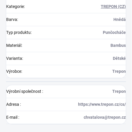
Kategorie
:
TREPON (CZ)
Barva
:
Hnědá
Typ produktu
:
Punčocháče
Materiál
:
Bambus
Varianta
:
Dětské
Výrobce
:
Trepon
Výrobní společnost
:
Trepon
Adresa
:
https://www.trepon.cz/cs/
E-mail
:
chvatalova@trepon.cz