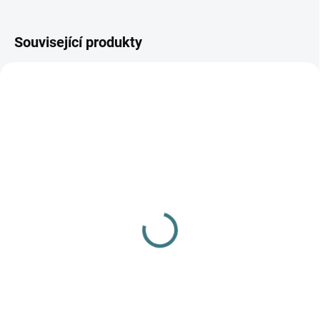
Související produkty
SKLADEM
(5 KS)
Pánské bambusové
ponožky Trepon -
Norbert
89 Kč
Detail