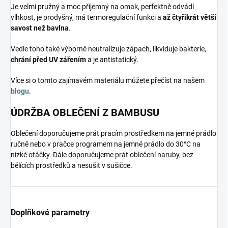
Je velmi pružný a moc příjemný na omak, perfektně odvádí
vlhkost, je prodyšný, má termoregulační funkci a
až čtyřikrát větší
savost než bavlna
.
Vedle toho také výborně neutralizuje zápach, likviduje bakterie,
chrání před UV zářením
a je antistatický.
Více si o tomto zajímavém materiálu můžete přečíst na našem
blogu
.
ÚDRŽBA OBLEČENÍ Z BAMBUSU
Oblečení doporučujeme prát pracím prostředkem na jemné prádlo
ručně nebo v pračce programem na jemné prádlo do 30°C na
nízké otáčky. Dále doporučujeme prát oblečení naruby, bez
bělících prostředků a nesušit v sušičce.
Doplňkové parametry