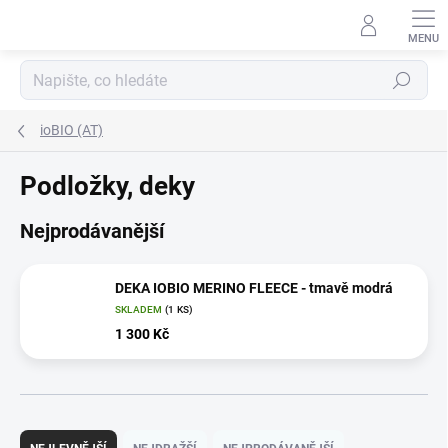
Přejít
na
obsah
Hledat
ioBIO (AT)
Podložky, deky
Nejprodávanější
DEKA IOBIO MERINO FLEECE - tmavě modrá
SKLADEM
(1 KS)
1 300 Kč
Ř
a