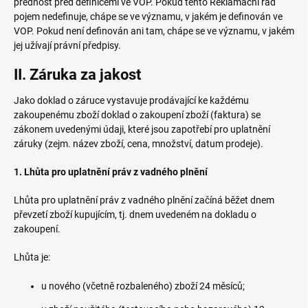
přednost před definicemi ve VOP. Pokud tento Reklamační řád
pojem nedefinuje, chápe se ve významu, v jakém je definován ve
VOP. Pokud není definován ani tam, chápe se ve významu, v jakém
jej užívají právní předpisy.
II. Záruka za jakost
Jako doklad o záruce vystavuje prodávající ke každému
zakoupenému zboží doklad o zakoupení zboží (faktura) se
zákonem uvedenými údaji, které jsou zapotřebí pro uplatnění
záruky (zejm. název zboží, cena, množství, datum prodeje).
1. Lhůta pro uplatnění práv z vadného plnění
Lhůta pro uplatnění práv z vadného plnění začíná běžet dnem
převzetí zboží kupujícím, tj. dnem uvedeném na dokladu o
zakoupení.
Lhůta je:
u nového (včetně rozbaleného) zboží 24 měsíců;