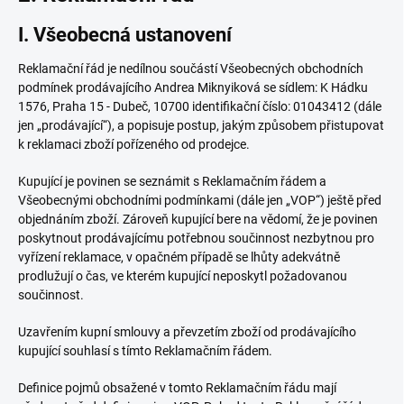
I. Všeobecná ustanovení
Reklamační řád je nedílnou součástí Všeobecných obchodních
podmínek prodávajícího Andrea Miknyiková se sídlem: K Hádku
1576, Praha 15 - Dubeč, 10700 identifikační číslo: 01043412 (dále
jen „prodávající“), a popisuje postup, jakým způsobem přistupovat
k reklamaci zboží pořízeného od prodejce.
Kupující je povinen se seznámit s Reklamačním řádem a
Všeobecnými obchodními podmínkami (dále jen „VOP“) ještě před
objednáním zboží. Zároveň kupující bere na vědomí, že je povinen
poskytnout prodávajícímu potřebnou součinnost nezbytnou pro
vyřízení reklamace, v opačném případě se lhůty adekvátně
prodlužují o čas, ve kterém kupující neposkytl požadovanou
součinnost.
Uzavřením kupní smlouvy a převzetím zboží od prodávajícího
kupující souhlasí s tímto Reklamačním řádem.
Definice pojmů obsažené v tomto Reklamačním řádu mají