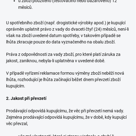
u zboží použitého (testovacího nebo bazarového) 12
měsíců.
U spotřebního zboží (např. drogistické výrobky apod.) je kupující
oprávněn uplatnit právo z vady do dvaceti čtyř (24) měsíců, není-li
však na zboží uvedené datum spotřeby, v takovém případě se
lhůta zkracuje pouze do data vyznačeného na obalu zboží.
Práva z odpovědnosti za vady zboží, pro které platí záruka za
jakost, zaniknou, nebyla-li uplatněna v uvedené době.
V případě vyřízení reklamace formou výměny zboží neběží nová
lhůta, rozhodující je lhůta začínající běžet dnem převzetí zboží
kupujícím.
2. Jakost při převzetí
Prodávající odpovídá kupujícímu, že věc při převzetí nemá vady.
Zejména prodávající odpovídá kupujícímu, že v době, kdy kupující
věc převzal,