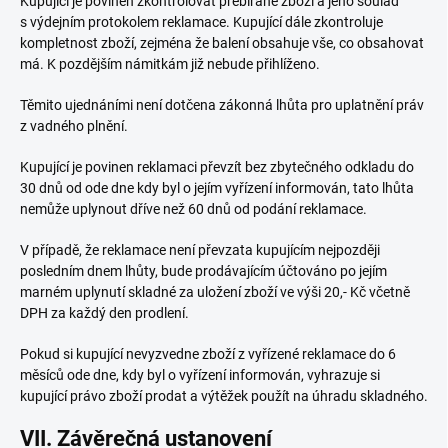
Kupující je povinen zkontrolovat přebírané zboží a jeho soulad
s výdejním protokolem reklamace. Kupující dále zkontroluje
kompletnost zboží, zejména že balení obsahuje vše, co obsahovat
má. K pozdějším námitkám již nebude přihlíženo.
Těmito ujednáními není dotčena zákonná lhůta pro uplatnění práv
z vadného plnění.
Kupující je povinen reklamaci převzít bez zbytečného odkladu do
30 dnů od ode dne kdy byl o jejím vyřízení informován, tato lhůta
nemůže uplynout dříve než 60 dnů od podání reklamace.
V případě, že reklamace není převzata kupujícím nejpozději
posledním dnem lhůty, bude prodávajícím účtováno po jejím
marném uplynutí skladné za uložení zboží ve výši 20,- Kč včetně
DPH za každý den prodlení.
Pokud si kupující nevyzvedne zboží z vyřízené reklamace do 6
měsíců ode dne, kdy byl o vyřízení informován, vyhrazuje si
kupující právo zboží prodat a výtěžek použít na úhradu skladného.
VII. Závěrečná ustanovení