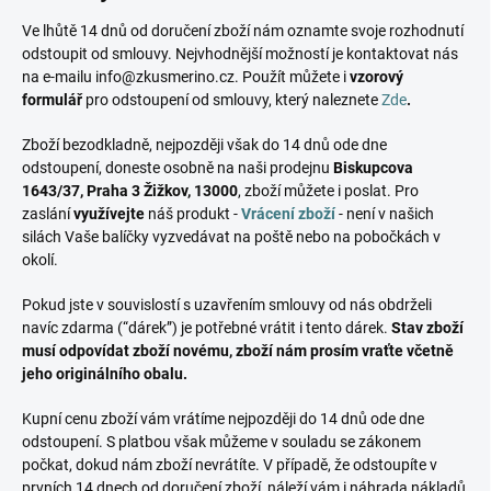
Ve lhůtě 14 dnů od doručení zboží nám oznamte svoje rozhodnutí
odstoupit od smlouvy. Nejvhodnější možností je kontaktovat nás
na e-mailu info@zkusmerino.cz. Použít můžete i
vzorový
formulář
pro odstoupení od smlouvy, který naleznete
Zde
.
Zboží bezodkladně, nejpozději však do 14 dnů ode dne
odstoupení, doneste osobně na naši prodejnu
Biskupcova
1643/37, Praha 3 Žižkov, 13000
, zboží můžete i poslat. Pro
zaslání
využívejte
náš produkt -
Vrácení zboží
- není v našich
silách Vaše balíčky vyzvedávat na poště nebo na pobočkách v
okolí.
Pokud jste v souvislostí s uzavřením smlouvy od nás obdrželi
navíc zdarma (“dárek”) je potřebné vrátit i tento dárek.
Stav zboží
musí odpovídat zboží novému, zboží nám prosím vraťte včetně
jeho originálního obalu.
Kupní cenu zboží vám vrátíme nejpozději do 14 dnů ode dne
odstoupení. S platbou však můžeme v souladu se zákonem
počkat, dokud nám zboží nevrátíte. V případě, že odstoupíte v
prvních 14 dnech od doručení zboží, náleží vám i náhrada nákladů