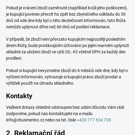
Pokud je vrácení zboží zamítnuté (například kvůli jeho poškození),
je kupující povinen převzít ho zpět bez zbytečného odkladu do 30
dnů od ode dne kdy byl o této skutečnosti informován, tato lhůta
nemůže uplynout dříve než 60 dnů od podání reklamace.
V případě, že zboží není převzato kupujícím nejpozději posledním
dnem lhůty, bude prodávajícím účtováno po jejím marném uplynutí
skladné za uložení zboží ve výši 20,- Kč včetně DPH za každý den
prodlení.
Pokud si kupující nevyzvedne zboží do 6 měsíců ode dne, kdy byl o
vyřízení informován, vyhrazuje si kupující právo zboží prodat a
výtěžek použít na úhradu skladného.
Kontakty
Veškeré dotazy ohledně odstoupení bez udání důvodu Vám rádi
zodpovíme, pokud nás kontaktujete na e-mailu
info@zkusmerino.cz nebo na tel. čísle
+420 777 534 728
2. Reklamační řád