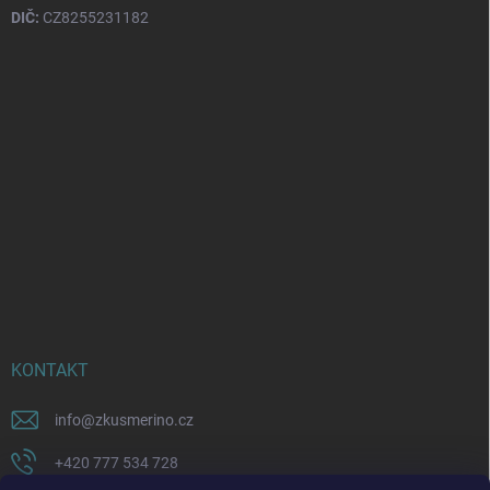
DIČ:
CZ8255231182
KONTAKT
info
@
zkusmerino.cz
+420 777 534 728