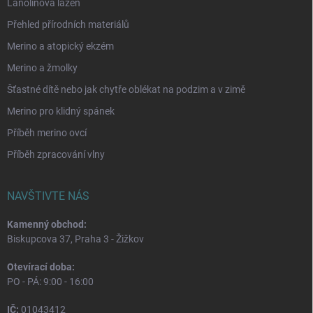
Lanolinová lázeň
Přehled přírodních materiálů
Merino a atopický ekzém
Merino a žmolky
Šťastné dítě nebo jak chytře oblékat na podzim a v zimě
Merino pro klidný spánek
Příběh merino ovcí
Příběh zpracování vlny
NAVŠTIVTE NÁS
Kamenný obchod:
Biskupcova 37, Praha 3 - Žižkov
Otevírací doba:
PO - PÁ: 9:00 - 16:00
IČ:
01043412