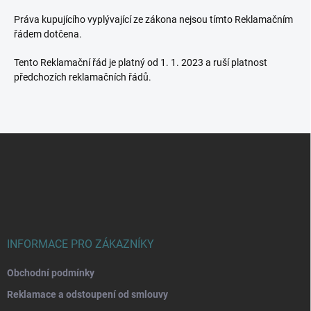
Práva kupujícího vyplývající ze zákona nejsou tímto Reklamačním
řádem dotčena.
Tento Reklamační řád je platný od 1. 1. 2023 a ruší platnost
předchozích reklamačních řádů.
Z
á
p
a
t
í
INFORMACE PRO ZÁKAZNÍKY
Obchodní podmínky
Reklamace a odstoupení od smlouvy