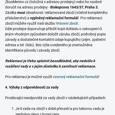
ZkusMerino.cz (totožná s adresou prodejny) nebo ho osobně
doručit na adresu prodejny -
Biskupcova 1643/37, Praha 3.
Zásilka
musí
obsahovat: reklamované zboží (včetně kompletního
příslušenství) a
vyplněný reklamační formulář
. Pro reklamaci
zboží můžete využít naší službu
Vrácení zboží
.
Dále prodejce doporučuje přiložit kopii dokladu o zakoupení či
jiným vhodným způsobem doložit záruku zboží, podrobný popis
závady a dostatečné kontaktní údaje kupujícího (zejm. zpáteční
adresa a tel. číslo). Bez výše uvedeného je znemožněna
identifikace původu i závady zboží.
Reklamaci je třeba uplatnit bezodkladně, aby nedošlo k
rozšíření vady a v jejím důsledku k zamítnutí reklamace.
Pro reklamaci je možné využít
vzorový reklamační formulář
4. Výluky z odpovědnosti za vady
Prodávající neodpovídá za vady zboží v následujících případech:
Je-li vada na zboží v době převzetí a pro takovou vadu je
sjednána sleva z kupní ceny.