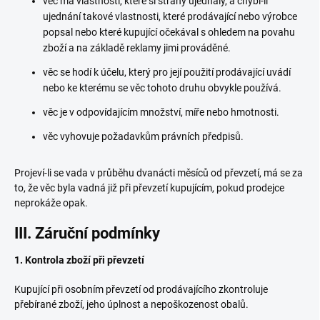
věc má vlastnosti, které si strany ujednaly, a chybí-li
ujednání takové vlastnosti, které prodávající nebo výrobce
popsal nebo které kupující očekával s ohledem na povahu
zboží a na základě reklamy jimi prováděné.
věc se hodí k účelu, který pro její použití prodávající uvádí
nebo ke kterému se věc tohoto druhu obvykle používá.
věc je v odpovídajícím množství, míře nebo hmotnosti.
věc vyhovuje požadavkům právních předpisů.
Projeví-li se vada v průběhu dvanácti měsíců od převzetí, má se za
to, že věc byla vadná již při převzetí kupujícím, pokud prodejce
neprokáže opak.
III. Záruční podmínky
1. Kontrola zboží při převzetí
Kupující při osobním převzetí od prodávajícího zkontroluje
přebírané zboží, jeho úplnost a nepoškozenost obalů.