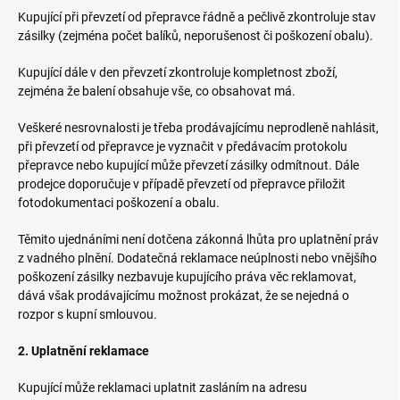
Kupující při převzetí od přepravce řádně a pečlivě zkontroluje stav
zásilky (zejména počet balíků, neporušenost či poškození obalu).
Kupující dále v den převzetí zkontroluje kompletnost zboží,
zejména že balení obsahuje vše, co obsahovat má.
Veškeré nesrovnalosti je třeba prodávajícímu neprodleně nahlásit,
při převzetí od přepravce je vyznačit v předávacím protokolu
přepravce nebo kupující může převzetí zásilky odmítnout. Dále
prodejce doporučuje v případě převzetí od přepravce přiložit
fotodokumentaci poškození a obalu.
Těmito ujednáními není dotčena zákonná lhůta pro uplatnění práv
z vadného plnění. Dodatečná reklamace neúplnosti nebo vnějšího
poškození zásilky nezbavuje kupujícího práva věc reklamovat,
dává však prodávajícímu možnost prokázat, že se nejedná o
rozpor s kupní smlouvou.
2. Uplatnění reklamace
Kupující může reklamaci uplatnit zasláním na adresu