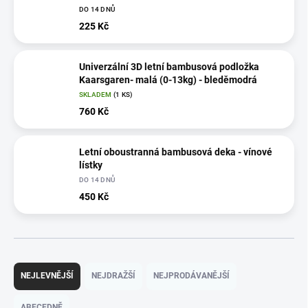
DO 14 DNŮ
225 Kč
Univerzální 3D letní bambusová podložka
Kaarsgaren- malá (0-13kg) - bleděmodrá
SKLADEM
(1 KS)
760 Kč
Letní oboustranná bambusová deka - vínové
lístky
DO 14 DNŮ
450 Kč
Ř
a
NEJLEVNĚJŠÍ
NEJDRAŽŠÍ
NEJPRODÁVANĚJŠÍ
z
e
ABECEDNĚ