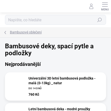
Přejít
na
obsah
Hledat
Bambusové oblečení
Bambusové deky, spací pytle a
podložky
Nejprodávanější
Univerzální 3D letní bambusová podložka -
malá (0-13kg) _ natur
DO 14 DNŮ
760 Kč
Letní bambusová deka - modré proužky