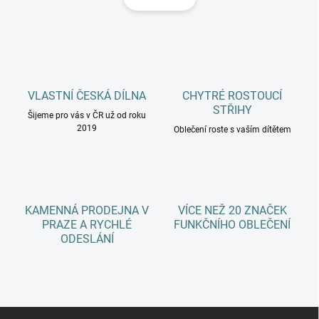
á
á
d
n
a
k
c
o
í
p
v
r
á
v
VLASTNÍ ČESKÁ DÍLNA
CHYTRÉ ROSTOUCÍ
n
k
STŘIHY
í
Šijeme pro vás v ČR už od roku
y
2019
Oblečení roste s vaším dítětem
v
ý
p
i
s
u
KAMENNÁ PRODEJNA V
VÍCE NEŽ 20 ZNAČEK
PRAZE A RYCHLÉ
FUNKČNÍHO OBLEČENÍ
ODESLÁNÍ
Z