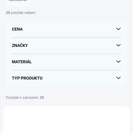
n
í
25
položek celkem
p
r
CENA
o
d
u
ZNAČKY
k
t
MATERIÁL
ů
TYP PRODUKTU
Položek k zobrazení:
25
V
ý
p
i