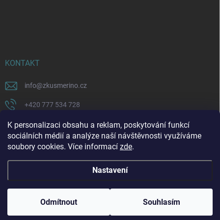
KONTAKT
info
@
zkusmerino.cz
+420 777 534 728
https://www.facebook.com/zkusmerino/
K personalizaci obsahu a reklam, poskytování funkcí
sociálních médií a analýze naší návštěvnosti využíváme
zkusmerino.cz
soubory cookies. Více informací
zde
.
Nastavení
Copyright 2026
ZKUSMERINO
. Všechna práva vyhrazena.
Upravit nastavení
cookies
Odmítnout
Souhlasím
Vytvořil Shoptet