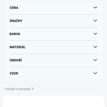
r
CENA
o
d
u
ZNAČKY
k
t
BARVA
ů
MATERIÁL
OBDOBÍ
VZOR
Položek k zobrazení:
7
V
ý