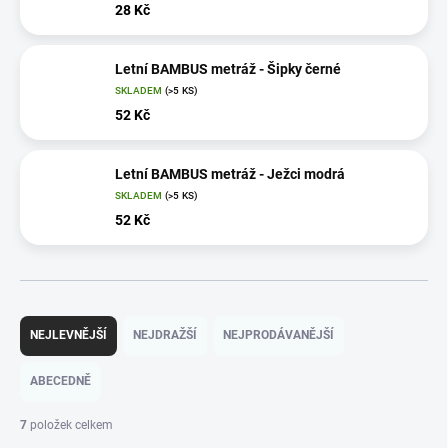
28 Kč
Letní BAMBUS metráž - Šipky černé
SKLADEM
(>5 KS)
52 Kč
Letní BAMBUS metráž - Ježci modrá
SKLADEM
(>5 KS)
52 Kč
Ř
a
NEJLEVNĚJŠÍ
NEJDRAŽŠÍ
NEJPRODÁVANĚJŠÍ
z
e
ABECEDNĚ
n
í
7
položek celkem
p