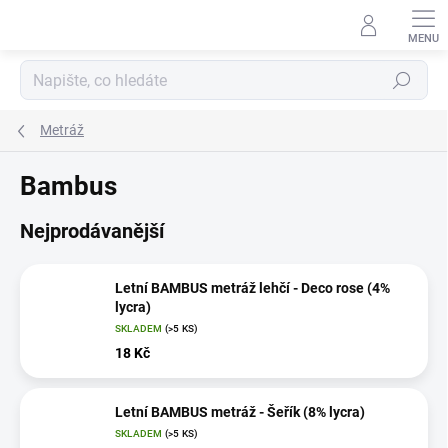
Přejít
na
obsah
Hledat
Metráž
Bambus
Nejprodávanější
Letní BAMBUS metráž lehčí - Deco rose (4%
lycra)
SKLADEM
(>5 KS)
18 Kč
Letní BAMBUS metráž - Šeřík (8% lycra)
SKLADEM
(>5 KS)