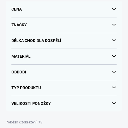
r
CENA
o
d
u
ZNAČKY
k
t
DÉLKA CHODIDLA DOSPĚLÍ
ů
MATERIÁL
OBDOBÍ
TYP PRODUKTU
VELIKOSTI PONOŽKY
Položek k zobrazení:
75