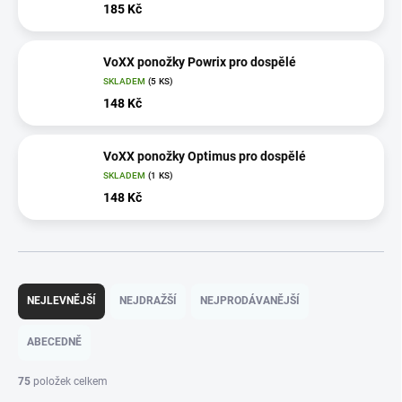
185 Kč
VoXX ponožky Powrix pro dospělé
SKLADEM
(5 KS)
148 Kč
VoXX ponožky Optimus pro dospělé
SKLADEM
(1 KS)
148 Kč
Ř
a
NEJLEVNĚJŠÍ
NEJDRAŽŠÍ
NEJPRODÁVANĚJŠÍ
z
e
ABECEDNĚ
n
í
75
položek celkem
p