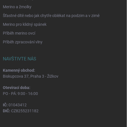
Merino a žmolky
Šťastné dítě nebo jak chytře oblékat na podzim a v zimě
Merino pro klidný spánek
Příběh merino ovcí
Příběh zpracování vlny
NAVŠTIVTE NÁS
Kamenný obchod:
Biskupcova 37, Praha 3 - Žižkov
Otevírací doba:
PO - PÁ: 9:00 - 16:00
IČ:
01043412
DIČ:
CZ8255231182