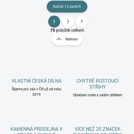
Načíst 12 dalších
1
7
O
S
v
t
75
položek celkem
l
r
Nahoru
á
á
d
n
a
k
c
o
í
p
v
r
á
v
VLASTNÍ ČESKÁ DÍLNA
CHYTRÉ ROSTOUCÍ
n
k
STŘIHY
í
Šijeme pro vás v ČR už od roku
y
2019
Oblečení roste s vaším dítětem
v
ý
p
i
s
u
KAMENNÁ PRODEJNA V
VÍCE NEŽ 20 ZNAČEK