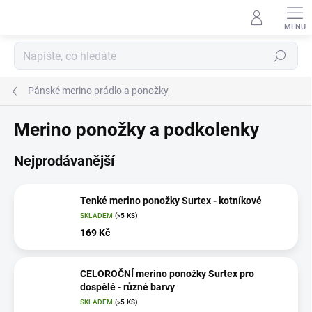
Přejít
na
obsah
Hledat
Pánské merino prádlo a ponožky
Merino ponožky a podkolenky
Nejprodávanější
Tenké merino ponožky Surtex - kotníkové
SKLADEM
(>5 KS)
169 Kč
CELOROČNÍ merino ponožky Surtex pro
dospělé - různé barvy
SKLADEM
(>5 KS)