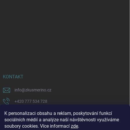
KONTAKT
info
@
zkusmerino.cz
+420 777 534 728
https://www.facebook.com/zkusmerino/
K personalizaci obsahu a reklam, poskytování funkcí
sociálních médií a analýze naší návštěvnosti využíváme
zkusmerino.cz
soubory cookies. Více informací
zde
.