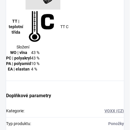
TT |
TT C
teplotní
třída
Složení
WO | vlna
43 %
PC | polyakryl
43 %
PA | polyamid
10 %
EA | elastan
4 %
Doplňkové parametry
Kategorie
:
VOXX (CZ)
Typ produktu
:
Ponožky