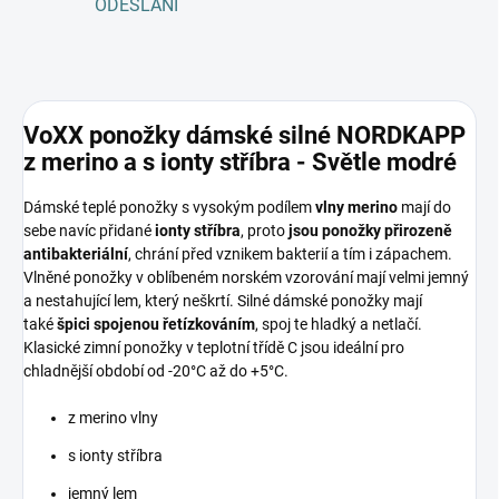
ODESLÁNÍ
VoXX ponožky dámské silné NORDKAPP
z merino a s ionty stříbra - Světle modré
Dámské teplé ponožky s vysokým podílem
vlny merino
mají do
sebe navíc přidané
ionty stříbra
, proto
jsou ponožky přirozeně
antibakteriální
, chrání před vznikem bakterií a tím i zápachem.
Vlněné ponožky v oblíbeném norském vzorování mají velmi jemný
a nestahující lem, který neškrtí. Silné dámské ponožky mají
také
špici spojenou řetízkováním
, spoj te hladký a netlačí.
Klasické zimní ponožky v teplotní třídě C jsou ideální pro
chladnější období od -20°C až do +5°C.
z merino vlny
s ionty stříbra
jemný lem