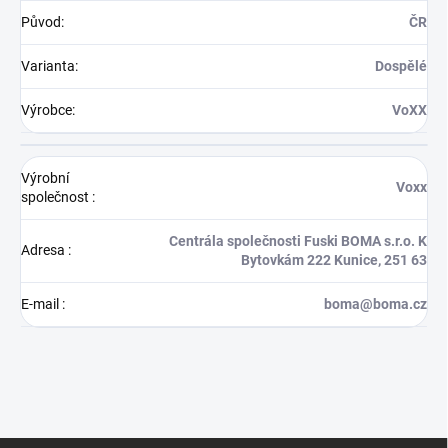
Původ
:
ČR
Varianta
:
Dospělé
Výrobce
:
VoXX
Výrobní
Voxx
společnost
:
Centrála společnosti Fuski BOMA s.r.o. K
Adresa
:
Bytovkám 222 Kunice, 251 63
E-mail
:
boma@boma.cz
Z