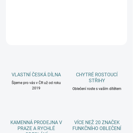
Zimní klasické ponožky NORDKAPP z kolekce VoXX® jsou teplé
pletené ponožky s vysokým podílem vlny merino.
DETAILNÍ INFORMACE
ZEPTAT SE
HLÍDAT
VLASTNÍ ČESKÁ DÍLNA
CHYTRÉ ROSTOUCÍ
STŘIHY
Šijeme pro vás v ČR už od roku
2019
Oblečení roste s vaším dítětem
KAMENNÁ PRODEJNA V
VÍCE NEŽ 20 ZNAČEK
PRAZE A RYCHLÉ
FUNKČNÍHO OBLEČENÍ