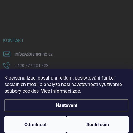
KONTAKT
info
@
zkusmerino.cz
+420 777 534 728
https://www.facebook.com/zkusmerino/
K personalizaci obsahu a reklam, poskytování funkcí
sociálních médií a analýze naší návštěvnosti využíváme
zkusmerino.cz
soubory cookies. Více informací
zde
.
Nastavení
Copyright 2026
ZKUSMERINO
. Všechna práva vyhrazena.
Upravit nastavení
cookies
Odmítnout
Souhlasím
Vytvořil Shoptet