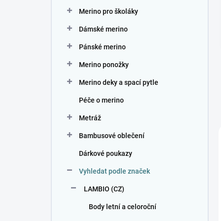
n
Merino pro školáky
í
p
Dámské merino
a
n
Pánské merino
e
Merino ponožky
l
Merino deky a spací pytle
Péče o merino
Metráž
Bambusové oblečení
Dárkové poukazy
Vyhledat podle značek
LAMBIO (CZ)
Body letní a celoroční