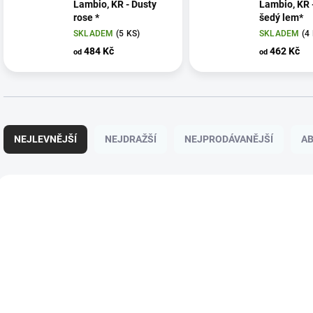
Lambio, KR - Dusty
Lambio, KR 
rose *
šedý lem*
SKLADEM
(5 KS)
SKLADEM
(4
484 Kč
462 Kč
od
od
Ř
a
NEJLEVNĚJŠÍ
NEJDRAŽŠÍ
NEJPRODÁVANĚJŠÍ
A
z
e
n
V
í
ý
p
p
r
i
o
s
d
p
u
r
k
o
t
d