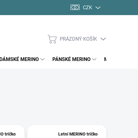
CZK
PRÁZDNÝ KOŠÍK
NÁKUPNÍ
KOŠÍK
DÁMSKÉ MERINO
PÁNSKÉ MERINO
MERINO PONO
O tričko
Letní MERINO tričko