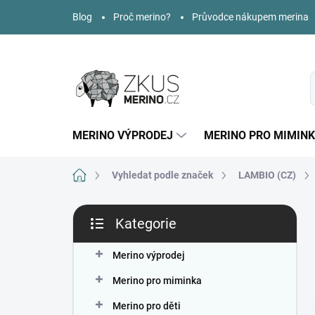
Přejít
Blog
Proč merino?
Průvodce nákupem merina
na
obsah
MERINO VÝPRODEJ
MERINO PRO MIMIN
Domů
Vyhledat podle značek
LAMBIO (CZ)
P
Kategorie
o
Přeskočit
s
kategorie
t
Merino výprodej
r
Merino pro miminka
a
n
Merino pro děti