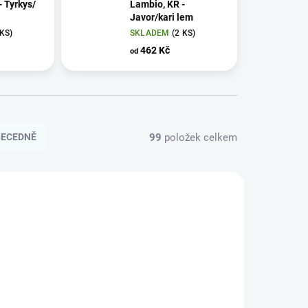
- Tyrkys/
Lambio, KR -
Javor/kari lem
 KS)
SKLADEM
(2 KS)
462 Kč
od
99
položek celkem
BECEDNĚ