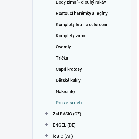
Body zimní - dlouhý rukáv
Rostoucí harémky a legíny
Komplety letní a celoroční
Komplety zimní
Overaly
Trička
Capri kraťasy
Dětské kukly
Nákrčníky
Pro větší děti
ZM BASIC (CZ)
ENGEL (DE)
ioBIO (AT)