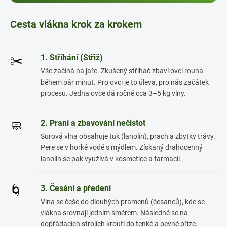
Cesta vlákna krok za krokem
1. Stříhání (Střiž)
✂️
Vše začíná na jaře. Zkušený střihač zbaví ovci rouna
během pár minut. Pro ovci je to úleva, pro nás začátek
procesu. Jedna ovce dá ročně cca 3–5 kg vlny.
2. Praní a zbavování nečistot
🧼
Surová vlna obsahuje tuk (lanolin), prach a zbytky trávy.
Pere se v horké vodě s mýdlem. Získaný drahocenný
lanolin se pak využívá v kosmetice a farmacii.
3. Česání a předení
🌀
Vlna se češe do dlouhých pramenů (česanců), kde se
vlákna srovnají jedním směrem. Následně se na
dopřádacích strojích kroutí do tenké a pevné příze.