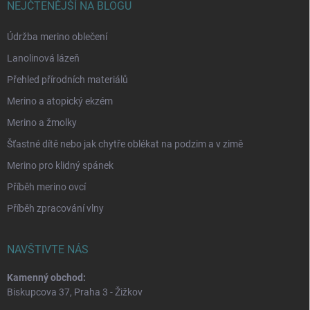
NEJČTENĚJŠÍ NA BLOGU
Údržba merino oblečení
Lanolinová lázeň
Přehled přírodních materiálů
Merino a atopický ekzém
Merino a žmolky
Šťastné dítě nebo jak chytře oblékat na podzim a v zimě
Merino pro klidný spánek
Příběh merino ovcí
Příběh zpracování vlny
NAVŠTIVTE NÁS
Kamenný obchod:
Biskupcova 37, Praha 3 - Žižkov