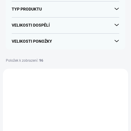
TYP PRODUKTU
VELIKOSTI DOSPĚLÍ
VELIKOSTI PONOŽKY
Položek k zobrazení:
96
V
ý
p
i
s
p
r
o
d
SKLADEM
SKLADEM
(2 KS)
(1 KS)
u