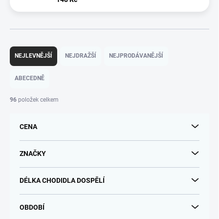
Ř
a
NEJLEVNĚJŠÍ
NEJDRAŽŠÍ
NEJPRODÁVANĚJŠÍ
z
e
ABECEDNĚ
n
í
96
položek celkem
p
r
CENA
o
d
u
ZNAČKY
k
t
DÉLKA CHODIDLA DOSPĚLÍ
ů
OBDOBÍ