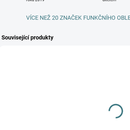
VÍCE NEŽ 20 ZNAČEK FUNKČNÍHO OBL
Související produkty
SKLADEM
SKLADEM
(1 KS)
(1 KS)
SILNÉ ZIMNÍ
Zimní MERINO
merino
kukla Lambio -
ponožky
Antracit
Surtex - 90%
239 Kč
vlna
382 Kč