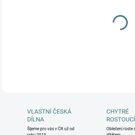
VELI
MŮŽ
DETA
VLASTNÍ ČESKÁ
CHYTRÉ
DÍLNA
ROSTOUCÍ
Šijeme pro vás v ČR už od
Oblečení roste 
roku 2019
dítětem