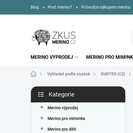
Přejít
Blog
Proč merino?
Průvodce nákupem merina
na
obsah
MERINO VÝPRODEJ
MERINO PRO MIMIN
Domů
Vyhledat podle značek
SURTEX (CZ)
P
Kategorie
o
Přeskočit
s
kategorie
t
Merino výprodej
r
Merino pro miminka
a
n
Merino pro děti