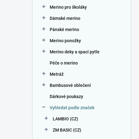
n
Merino pro školáky
í
p
Dámské merino
a
n
Pánské merino
e
Merino ponožky
l
Merino deky a spací pytle
Péče o merino
Metráž
Bambusové oblečení
Dárkové poukazy
Vyhledat podle značek
LAMBIO (CZ)
ZM BASIC (CZ)