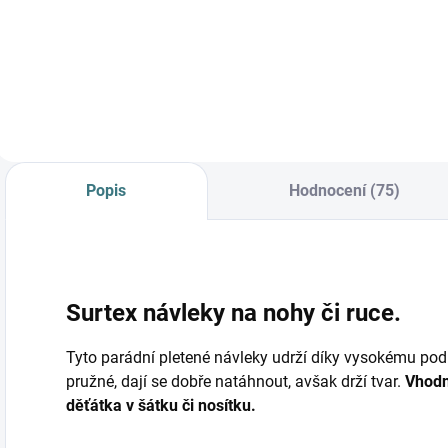
od
Detail
Detail
Popis
Hodnocení (75)
Surtex návleky na nohy či ruce.
Tyto parádní pletené návleky udrží díky vysokému podí
pružné, dají se dobře natáhnout, avšak drží tvar.
Vhodn
děťátka v šátku či nosítku.