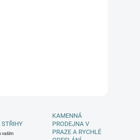
KOSTI DOSPĚLÍ
EME DORUČIT DO:
ZVOLTE VARIANTU
−
+
Přidat do košíku
ILNÍ INFORMACE
ZEPTAT SE
HLÍDAT
KAMENNÁ
 STŘIHY
PRODEJNA V
PRAZE A RYCHLÉ
s vaším