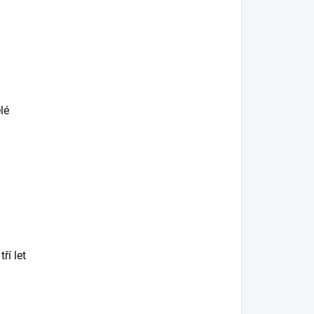
lé
ří let