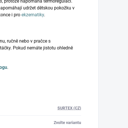
ěti, protože napomáhá termoregulaci.
napomáhají udržet dětskou pokožku v
konce i pro
ekzematiky
.
nu, ručně nebo v pračce s
táčky. Pokud nemáte jistotu ohledně
logu
.
SURTEX (CZ)
Zvolte variantu