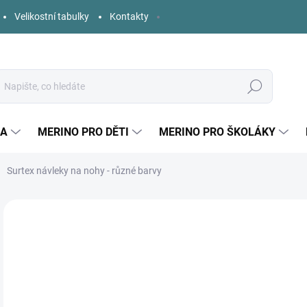
Velikostní tabulky
Kontakty
Hledat
KA
MERINO PRO DĚTI
MERINO PRO ŠKOLÁKY
Surtex návleky na nohy - různé barvy
75 hodnocení
Podrobnosti hodnocení
ZNAČKA:
SURTEX
2
Měr
ZVO
cena
BAR