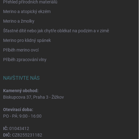
Přehled přírodních materiálů
Merino a atopický ekzém
Merino a žmolky
Šťastné dítě nebo jak chytře oblékat na podzim a v zimě
Merino pro klidný spánek
Příběh merino ovcí
Příběh zpracování vlny
NAVŠTIVTE NÁS
Kamenný obchod:
Biskupcova 37, Praha 3 - Žižkov
Otevírací doba:
PO - PÁ: 9:00 - 16:00
IČ:
01043412
DIČ:
CZ8255231182