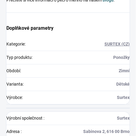
Přečtěte si více informací o péči o merino na našem
blogu
.
Doplňkové parametry
Kategorie
:
SURTEX (CZ)
Typ produktu
:
Ponožky
Období
:
Zimní
Varianta
:
Dětské
Výrobce
:
Surtex
Výrobní společnost
:
Surtex
Adresa
:
Sabinova 2, 616 00 Brno