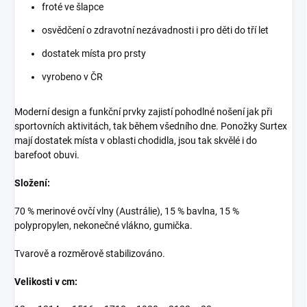
froté ve šlapce
osvědčení o zdravotní nezávadnosti i pro děti do tří let
dostatek místa pro prsty
vyrobeno v ČR
Moderní design a funkční prvky zajistí pohodlné nošení jak při
sportovních aktivitách, tak během všedního dne. Ponožky Surtex
mají dostatek místa v oblasti chodidla, jsou tak skvělé i do
barefoot obuvi.
Složení:
70 % merinové ovčí vlny (Austrálie), 15 % bavlna, 15 %
polypropylen, nekonečné vlákno, gumička.
Tvarově a rozměrově stabilizováno.
Velikosti v cm: