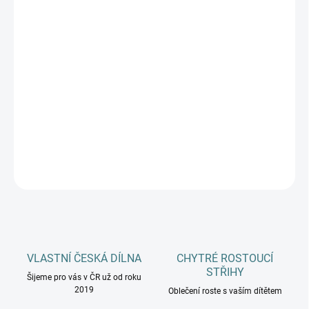
DÉLKA CHODIDLA
DĚTI
MŮŽEME DORUČIT DO:
ZVOLTE VARIANTU
−
+
Přidat do košíku
DETAILNÍ INFORMACE
ZEPTAT SE
HLÍDAT
VLASTNÍ ČESKÁ DÍLNA
CHYTRÉ ROSTOUCÍ
STŘIHY
Šijeme pro vás v ČR už od roku
2019
Oblečení roste s vaším dítětem