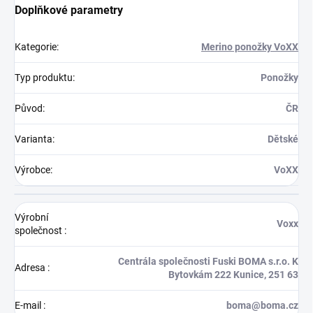
Doplňkové parametry
Kategorie
:
Merino ponožky VoXX
Typ produktu
:
Ponožky
Původ
:
ČR
Varianta
:
Dětské
Výrobce
:
VoXX
Výrobní
Voxx
společnost
:
Centrála společnosti Fuski BOMA s.r.o. K
Adresa
:
Bytovkám 222 Kunice, 251 63
E-mail
:
boma@boma.cz