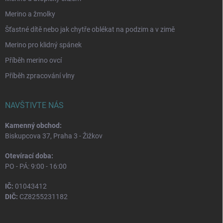
Merino a žmolky
Šťastné dítě nebo jak chytře oblékat na podzim a v zimě
Merino pro klidný spánek
Příběh merino ovcí
Příběh zpracování vlny
NAVŠTIVTE NÁS
Kamenný obchod:
Biskupcova 37, Praha 3 - Žižkov
Otevírací doba:
PO - PÁ: 9:00 - 16:00
IČ:
01043412
DIČ:
CZ8255231182