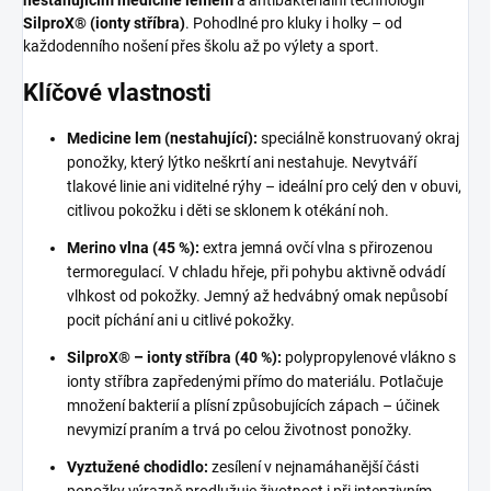
nestahujícím medicine lemem
a antibakteriální technologií
SilproX® (ionty stříbra)
. Pohodlné pro kluky i holky – od
každodenního nošení přes školu až po výlety a sport.
Klíčové vlastnosti
Medicine lem (nestahující):
speciálně konstruovaný okraj
ponožky, který lýtko neškrtí ani nestahuje. Nevytváří
tlakové linie ani viditelné rýhy – ideální pro celý den v obuvi,
citlivou pokožku i děti se sklonem k otékání noh.
Merino vlna (45 %):
extra jemná ovčí vlna s přirozenou
termoregulací. V chladu hřeje, při pohybu aktivně odvádí
vlhkost od pokožky. Jemný až hedvábný omak nepůsobí
pocit píchání ani u citlivé pokožky.
SilproX® – ionty stříbra (40 %):
polypropylenové vlákno s
ionty stříbra zapředenými přímo do materiálu. Potlačuje
množení bakterií a plísní způsobujících zápach – účinek
nevymizí praním a trvá po celou životnost ponožky.
Vyztužené chodidlo:
zesílení v nejnamáhanější části