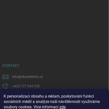
KONTAKT
info
@
zkusmerino.cz
+420 777 534 728
https://www.facebook.com/zkusmerino/
K personalizaci obsahu a reklam, poskytování funkcí
sociálních médií a analýze naší návštěvnosti využíváme
zkusmerino.cz
soubory cookies. Více informací
zde
.