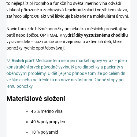
to nejlepší z přírodního a funkčního světa: merino vlna odvádí
vlhkost přirozeně a zachovává tepelnou izolaci i ve vlhkém stavu,
zatímco SilproX® aktivně likviduje bakterie na molekulární úrovni.
Navíc tam, kde běžné ponožky po několika měsících prosvítají na
patě nebo špičce, OPTIMALIK vydrží díky
vyztuženému chodidlu
výrazně déle – což rodiče ocení zejména u aktivních dětí, které
ponožky rychle opotřebovávají.
💡
Věděli jste?
Medicine lem není jen marketingový výraz – jde o
konstrukční prvek původně vyvinutý pro diabetiky a pacienty s
oběhovými problémy. U dětí je jeho přínos v tom, že po celém dni
ve škole nebo na tréninku na noze nezůstanou žádné stopy po
lemu ponožky.
Materiálové složení
45 % merino vlna
40 % polypropylen
10 % polyamid