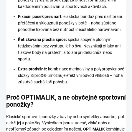
ponožky výrazně prodlužuje životnost i při intenzivním
každodenním používání a sportovních aktivitách.
Fixační pásek přes nárt:
elastická bandáž přes nárt brání
přetáčení a sklouznutí ponožky v botě – noha zůstane
pohodlně fixovaná bez nutnosti neustálého narovnávání.
Řetízkovaná plochá špice:
špička spojená plochým
řetízkováním bez vystupujícího švu. Nevznikají otlaky ani
tlakové body na prstech, a to ani při delší chůzi nebo
sportu.
Extra prodyšné:
kombinace merino vlny a polypropylenové
složky SilproX® umožňuje efektivní odvod vlhkosti – noha
zůstává suchá i při pohybu.
Proč OPTIMALIK, a ne obyčejné sportovní
ponožky?
Klasické sportovní ponožky z bavlny nebo syntetiky absorbují pot
a drží jej u pokožky. Výsledkem jsou studené, vlhké nohy a
nepříjemný zápach po celodenním nošení.
OPTIMALIK
kombinuje