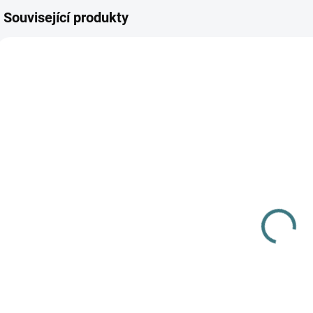
Související produkty
AKCE
AKCE
AKC
SKLADEM
SKLADEM
(>5 KS)
(>5 KS)
SONETT
SONETT Péče
Olivový prací
o vlnu a
gel na vlnu a
hedvábí 300
n
hedvábí - 1 L
ml
249 Kč
282 Kč
Do košíku
Do košíku
Prémiová péče s