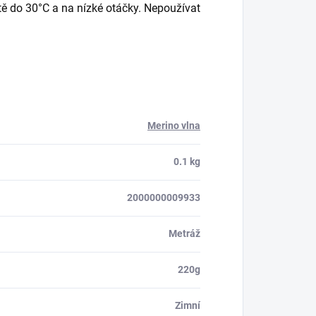
otě do 30°C a na nízké otáčky. Nepoužívat
Merino vlna
0.1 kg
2000000009933
Metráž
220g
Zimní