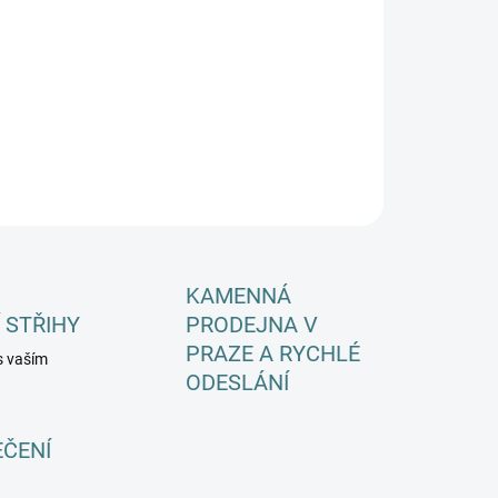
8.2026
−
+
Přidat do košíku
ILNÍ INFORMACE
ZEPTAT SE
HLÍDAT
KAMENNÁ
 STŘIHY
PRODEJNA V
PRAZE A RYCHLÉ
s vaším
ODESLÁNÍ
EČENÍ