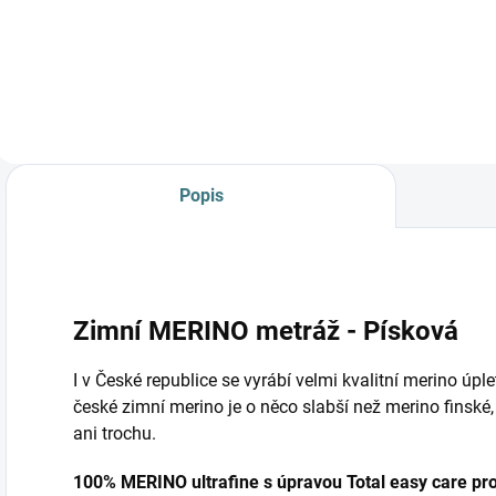
bio olivovým olejem
a levandulí.
Ekologický prací gel
vyvinutý speciálně
pro nejjemnější
merino vlnu a
hedvábí.
Neobsahuje
Popis
enzymy, vyživuje
vlákno a vrací mu...
Zimní MERINO metráž - Písková
I v České republice se vyrábí velmi kvalitní merino úple
české zimní merino je o něco slabší než merino finské
ani trochu.
100% MERINO ultrafine s úpravou
Total easy care pr