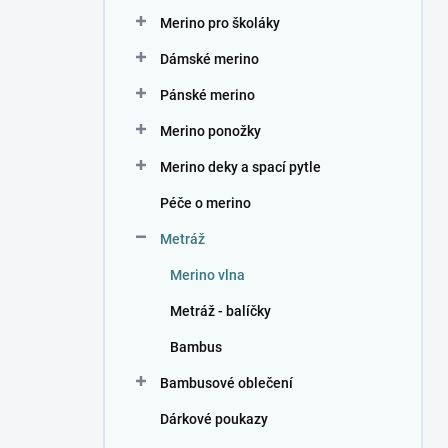
n
Merino pro školáky
í
p
Dámské merino
a
n
Pánské merino
e
Merino ponožky
l
Merino deky a spací pytle
Péče o merino
Metráž
Merino vlna
Metráž - balíčky
Bambus
Bambusové oblečení
Dárkové poukazy