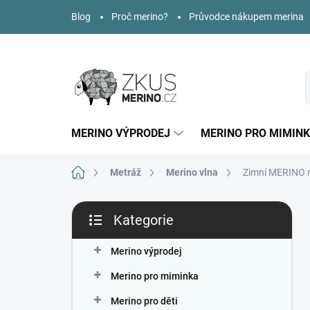
Přejít
Blog
Proč merino?
Průvodce nákupem merina
na
obsah
MERINO VÝPRODEJ
MERINO PRO MIMIN
Domů
Metráž
Merino vlna
Zimní MERINO m
P
Kategorie
o
Přeskočit
s
kategorie
t
Merino výprodej
r
Merino pro miminka
a
n
Merino pro děti