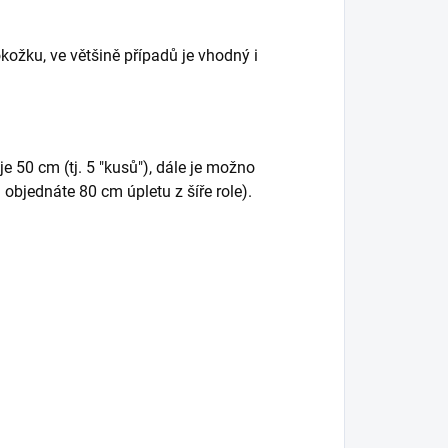
okožku, ve většině případů je vhodný i
e 50 cm (tj. 5 "kusů"), dále je možno
objednáte 80 cm úpletu z šíře role).