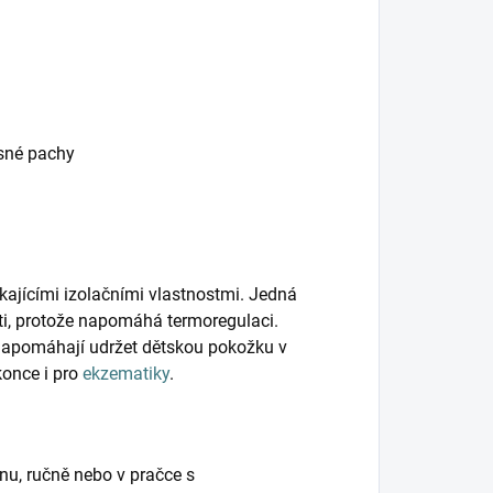
esné pachy
kajícími izolačními vlastnostmi. Jedná
ěti, protože napomáhá termoregulaci.
napomáhají udržet dětskou pokožku v
konce i pro
ekzematiky
.
nu, ručně nebo v pračce s