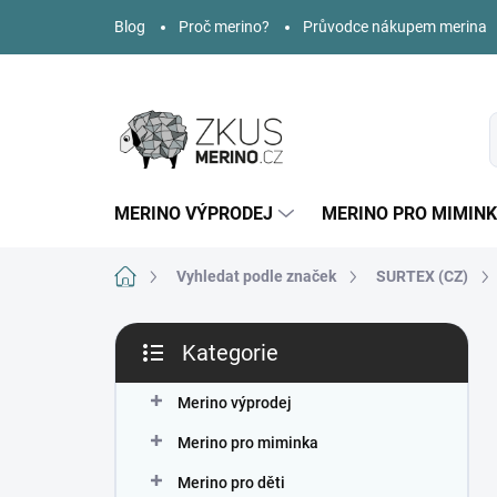
Přejít
Blog
Proč merino?
Průvodce nákupem merina
na
obsah
MERINO VÝPRODEJ
MERINO PRO MIMIN
Domů
Vyhledat podle značek
SURTEX (CZ)
P
Kategorie
o
Přeskočit
s
kategorie
t
Merino výprodej
r
Merino pro miminka
a
n
Merino pro děti