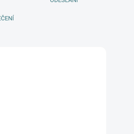
ODESLÁNÍ
EČENÍ
SKLADEM
(4 KS)
ZIMNÍ merino
ponožky
urtex pro
ospělé -
229 Kč
ůzné barvy