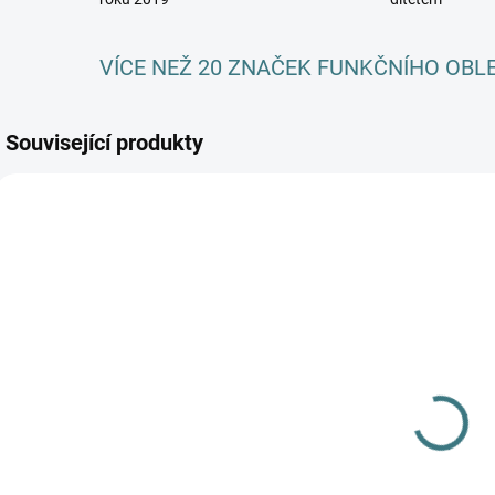
VÍCE NEŽ 20 ZNAČEK FUNKČNÍHO OBL
Související produkty
AKCE
AKCE
SKLADEM
SKLADEM
(>5 KS)
(>5 KS)
SONETT
SONETT Péče
Tekuté mýdlo
o vlnu a
S
na skvrny 300
hedvábí 300
d
ml
ml
139 Kč
282 Kč
r