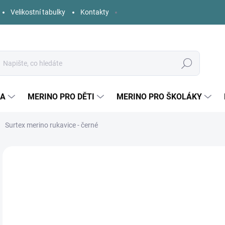
Velikostní tabulky
Kontakty
Hledat
KA
MERINO PRO DĚTI
MERINO PRO ŠKOLÁKY
Surtex merino rukavice - černé
64 hodnocení
Podrobnosti hodnocení
ZNAČKA:
SURTEX
2
Měr
SK
cena
VEL