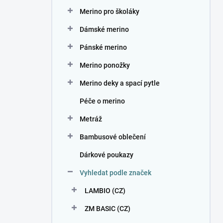
n
Merino pro školáky
í
p
Dámské merino
a
n
Pánské merino
e
Merino ponožky
l
Merino deky a spací pytle
Péče o merino
Metráž
Bambusové oblečení
Dárkové poukazy
Vyhledat podle značek
LAMBIO (CZ)
ZM BASIC (CZ)