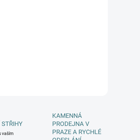
EME DORUČIT DO:
12.8.2026
−
+
Přidat do košíku
ILNÍ INFORMACE
ZEPTAT SE
HLÍDAT
KAMENNÁ
 STŘIHY
PRODEJNA V
PRAZE A RYCHLÉ
s vaším