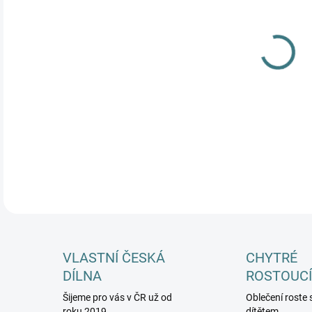
MŮŽ
DETA
VLASTNÍ ČESKÁ
CHYTRÉ
DÍLNA
ROSTOUCÍ
Šijeme pro vás v ČR už od
Oblečení roste 
roku 2019
dítětem