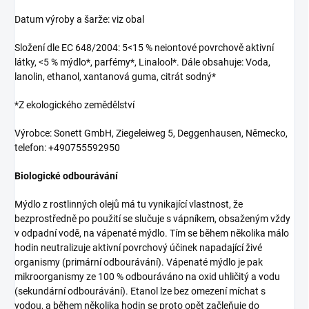
Datum výroby a šarže: viz obal
Složení dle EC 648/2004: 5<15 % neiontové povrchově aktivní
látky, <5 % mýdlo*, parfémy*, Linalool*. Dále obsahuje: Voda,
lanolin, ethanol, xantanová guma, citrát sodný*
*Z ekologického zemědělství
Výrobce: Sonett GmbH, Ziegeleiweg 5, Deggenhausen, Německo,
telefon: +490755592950
Biologické odbourávání
Mýdlo z rostlinných olejů má tu vynikající vlastnost, že
bezprostředně po použití se slučuje s vápníkem, obsaženým vždy
v odpadní vodě, na vápenaté mýdlo. Tím se během několika málo
hodin neutralizuje aktivní povrchový účinek napadající živé
organismy (primární odbourávání). Vápenaté mýdlo je pak
mikroorganismy ze 100 % odbouráváno na oxid uhličitý a vodu
(sekundární odbourávání). Etanol lze bez omezení míchat s
vodou, a během několika hodin se proto opět začleňuje do