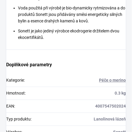
Voda použitá při výrobě je bio-dynamicky rytmizována a do
produktů Sonett jsou přidávány směsi energeticky silných
bylin a esence drahých kamenů a kovů.
Sonett je jako jediný výrobce ekodrogerie držitelem dvou
ekocertifikátů.
Doplňkové parametry
Kategorie
:
Péče o merino
Hmotnost
:
0.3 kg
EAN
:
4007547502024
Typ produktu
:
Lanolinová lázeň