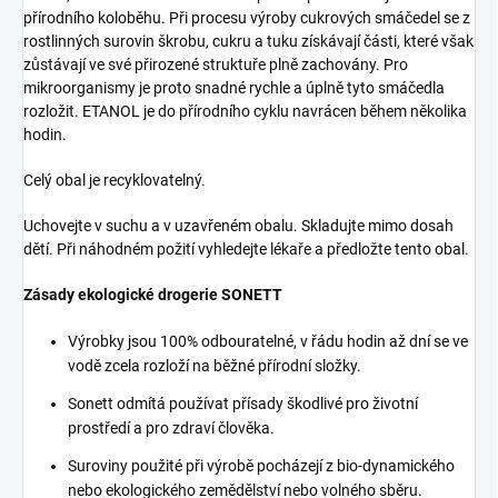
přírodního koloběhu. Při procesu výroby cukrových smáčedel se z
rostlinných surovin škrobu, cukru a tuku získávají části, které však
zůstávají ve své přirozené struktuře plně zachovány. Pro
mikroorganismy je proto snadné rychle a úplně tyto smáčedla
rozložit. ETANOL je do přírodního cyklu navrácen během několika
hodin.
Celý obal je recyklovatelný.
Uchovejte v suchu a v uzavřeném obalu. Skladujte mimo dosah
dětí. Při náhodném požití vyhledejte lékaře a předložte tento obal.
Zásady ekologické drogerie SONETT
Výrobky jsou 100% odbouratelné, v řádu hodin až dní se ve
vodě zcela rozloží na běžné přírodní složky.
Sonett odmítá používat přísady škodlivé pro životní
prostředí a pro zdraví člověka.
Suroviny použité při výrobě pocházejí z bio-dynamického
nebo ekologického zemědělství nebo volného sběru.