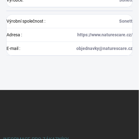
Výrobce
:
Sonett
Výrobní společnost
:
Sonett
Adresa
:
https://www.naturescare.cz/
E-mail
:
objednavky@naturescare.cz
Z
á
p
a
t
í