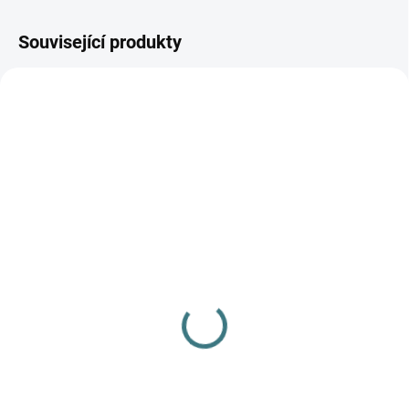
Související produkty
SKLADEM
SKLADEM
(1 KS)
(1 KS)
Bunda Iobio merino
ŠATY IOBIO MERINO -
fleece - Ledově modrá
tmavě modrá
1 390 Kč
1 020 Kč
Detail
Detail