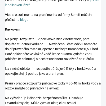
Přečtěte si více o tom, proč je lanolin pro merino důležitý, a
jak na
lanolinovou lázeň
.
Více si o sortimentu na praní merina od firmy Sonett můžete
přečíst
na blogu.
Dávkování:
Na pleny - rozpusťte 1-2 polévkové lžíce v horké vodě, poté
doplňte studenou vodu do 1 l. Navlhčenou část oděvu namočte
do připraveného roztoku, operte a nechejte namočené 0,5-1 hod.
Poté opláchněte ve vlažné vodě, lehce rukama vytlačte vodu
(oblečením nekruťte) a nechte uschnout rozložené na ručníku.
Na vlněné oblečení – rozpusťte půl čajové lžičky v horké vodě a
opakujte stejný postup jako u praní plen.
Praní v pračce: rozpusťte půl čajové lžičky v 30-40 ml horké vody a
roztok nalejte do přihrádky na aviváž.
Na vyžádání je k dispozici bezpečnostní list. Obsahuje
Levandulový olej. Může vyvolat alergickou reakci.