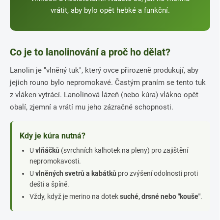
vrátit, aby bylo opět hebké a funkční.
Co je to lanolinování a proč ho dělat?
Lanolin je "vlněný tuk", který ovce přirozeně produkují, aby
jejich rouno bylo nepromokavé. Častým praním se tento tuk
z vláken vytrácí. Lanolinová lázeň (nebo kúra) vlákno opět
obalí, zjemní a vrátí mu jeho zázračné schopnosti.
Kdy je kúra nutná?
U
vlňáčků
(svrchních kalhotek na pleny) pro zajištění
nepromokavosti.
U
vlněných svetrů a kabátků
pro zvýšení odolnosti proti
dešti a špíně.
Vždy, když je merino na dotek
suché, drsné nebo "kouše"
.