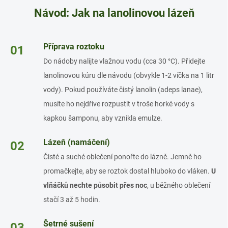
Návod: Jak na lanolinovou lázeň
Příprava roztoku
01
Do nádoby nalijte vlažnou vodu (cca 30 °C). Přidejte
lanolinovou kúru dle návodu (obvykle 1-2 víčka na 1 litr
vody). Pokud používáte čistý lanolin (adeps lanae),
musíte ho nejdříve rozpustit v troše horké vody s
kapkou šamponu, aby vznikla emulze.
Lázeň (namáčení)
02
Čisté a suché oblečení ponořte do lázně. Jemně ho
promačkejte, aby se roztok dostal hluboko do vláken.
U
vlňáčků nechte působit přes noc
, u běžného oblečení
stačí 3 až 5 hodin.
Šetrné sušení
03