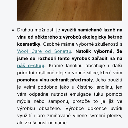
Druhou možností je
využití namíchané lázně na
vlnu od některého z výrobců ekologicky šetrné
kosmetiky
. Osobně máme výborné zkušenosti s
Wool Care od Sonettu
.
Natolik výborné, že
jsme se rozhodli tento výrobek zařadit na na
náš e-shop
.
Kromě lanolinu obsahuje i další
přírodní rostlinné oleje a vonné silice, které vám
pomohou vlnu ochránit před moly
. Jeho použití
je velmi podobné jako u čistého lanolinu, jen
vám odpadne nutnost emulgace tuku pomocí
mýdla nebo šamponu, protože to je již ve
výrobku obsaženo. Výrobce dokonce uvádí
využití i pro zmiňované vlněné svrchní plenky,
ale zkušenost nemáme.