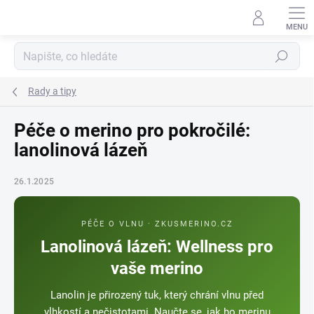
Přejít
na
obsah
Hledat
Rady a tipy
Péče o merino pro pokročilé:
lanolinová lázeň
26.1.2025
PÉČE O VLNU · ZKUSMERINO.CZ
Lanolinová lázeň: Wellness pro
vaše merino
Lanolin je přirozený tuk, který chrání vlnu před
vlhkostí a nečistotami. Naučte se, jak ho merinu