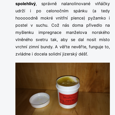
spolehlivý
, správně nalanolinované vlňáčky
udrží i po celonočním spánku (a tedy
hooooodně mokré vnitřní plence) pyžamko i
postel v suchu. Což nás doma přivedlo na
myšlenku impregnace manželova norského
vlněného svetru tak, aby se dal nosit místo
vrchní zimní bundy. A věřte nevěřte, funguje to,
zvládne i docela solidní jizerský déšť.