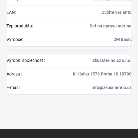
EAN
:
Zvolte variantu
Typ produktu
:
Set na opravu merina
Výrobce
:
ZM Basic
Výrobní společnost
:
ZkusMerino.cz s.r.o.
Adresa
:
K Hádku 1576 Praha 10 10700
E-mail
:
info@zkusmerino.cz
Z