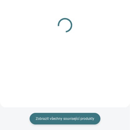
(>5 KS)
(>5 KS)
SONETT Olivový prací
SONETT Péče o vlnu a
gel na vlnu a hedvábí - 1
hedvábí 300 ml
L
282 Kč
249 Kč
Do košíku
Do košíku
Prémiová péče s bio olivovým
olejem a levandulí. Ekologický
prací gel vyvinutý speciálně pro
nejjemnější merino vlnu a
hedvábí. Neobsahuje enzymy,
vyživuje vlákno a vrací mu...
Zobrazit všechny související produkty