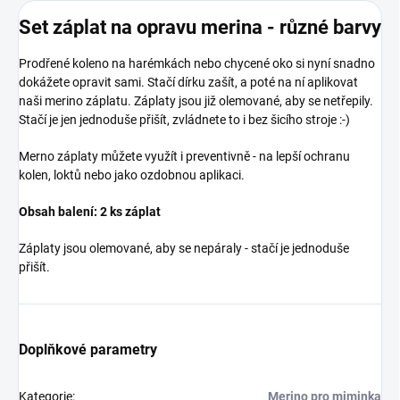
Set záplat na opravu merina - různé barvy
Prodřené koleno na harémkách nebo chycené oko si nyní snadno
dokážete opravit sami. Stačí dírku zašít, a poté na ní aplikovat
naši merino záplatu. Záplaty jsou již olemované, aby se netřepily.
Stačí je jen jednoduše přišít, zvládnete to i bez šicího stroje :-)
Merno záplaty můžete využít i preventivně - na lepší ochranu
kolen, loktů nebo jako ozdobnou aplikaci.
Obsah balení: 2 ks záplat
Záplaty jsou olemované, aby se nepáraly - stačí je jednoduše
přišít.
Doplňkové parametry
Kategorie
:
Merino pro miminka