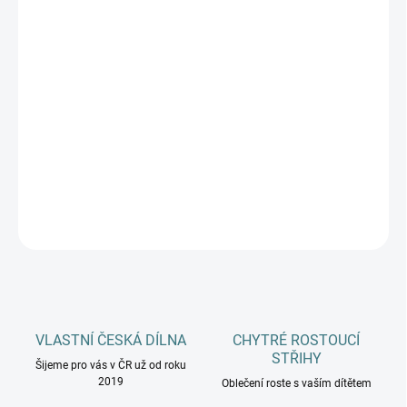
MATERIÁLY
MŮŽEME DORUČIT DO:
ZVOLTE VARIANTU
−
+
Přidat do košíku
DETAILNÍ INFORMACE
ZEPTAT SE
HLÍDAT
VLASTNÍ ČESKÁ DÍLNA
CHYTRÉ ROSTOUCÍ
STŘIHY
Šijeme pro vás v ČR už od roku
2019
Oblečení roste s vaším dítětem