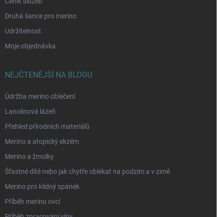
Ceník služeb
Druhá šance pro merino
Udržitelnost
Moje objednávka
NEJČTENĚJŠÍ NA BLOGU
Údržba merino oblečení
Lanolinová lázeň
Přehled přírodních materiálů
Merino a atopický ekzém
Merino a žmolky
Šťastné dítě nebo jak chytře oblékat na podzim a v zimě
Merino pro klidný spánek
Příběh merino ovcí
Příběh zpracování vlny