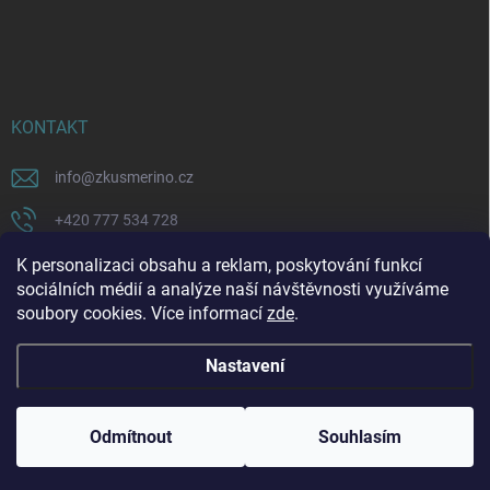
KONTAKT
info
@
zkusmerino.cz
+420 777 534 728
https://www.facebook.com/zkusmerino/
K personalizaci obsahu a reklam, poskytování funkcí
sociálních médií a analýze naší návštěvnosti využíváme
zkusmerino.cz
soubory cookies. Více informací
zde
.
Nastavení
Copyright 2026
ZKUSMERINO
. Všechna práva vyhrazena.
Upravit nastavení
cookies
Odmítnout
Souhlasím
Vytvořil Shoptet