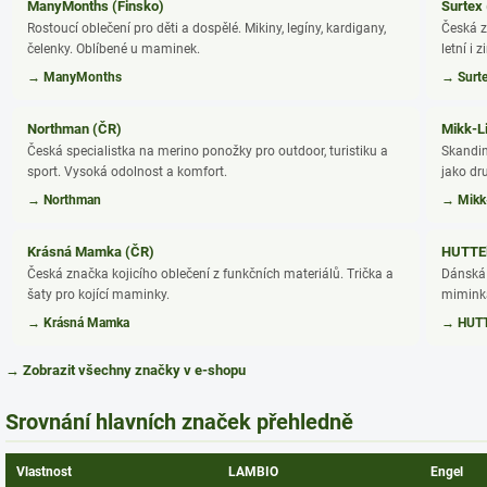
ManyMonths (Finsko)
Surtex
Rostoucí oblečení pro děti a dospělé. Mikiny, legíny, kardigany,
Česká z
čelenky. Oblíbené u maminek.
letní i 
→ ManyMonths
→ Surt
Northman (ČR)
Mikk-L
Česká specialistka na merino ponožky pro outdoor, turistiku a
Skandin
sport. Vysoká odolnost a komfort.
jako dru
→ Northman
→ Mikk
Krásná Mamka (ČR)
HUTTEl
Česká značka kojicího oblečení z funkčních materiálů. Trička a
Dánská 
šaty pro kojící maminky.
miminka
→ Krásná Mamka
→ HUTT
→ Zobrazit všechny značky v e-shopu
Srovnání hlavních značek přehledně
Vlastnost
LAMBIO
Engel