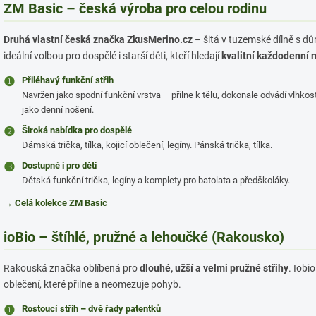
ZM Basic – česká výroba pro celou rodinu
Druhá vlastní česká značka ZkusMerino.cz
– šitá v tuzemské dílně s dů
ideální volbou pro dospělé i starší děti, kteří hledají
kvalitní každodenní
❶
Přiléhavý funkční střih
Navržen jako spodní funkční vrstva – přilne k tělu, dokonale odvádí vlhkos
jako denní nošení.
❷
Široká nabídka pro dospělé
Dámská trička, tílka, kojicí oblečení, legíny. Pánská trička, tílka.
❸
Dostupné i pro děti
Dětská funkční trička, legíny a komplety pro batolata a předškoláky.
→ Celá kolekce ZM Basic
ioBio – štíhlé, pružné a lehoučké (Rakousko)
Rakouská značka oblíbená pro
dlouhé, užší a velmi pružné střihy
. Iobio
oblečení, které přilne a neomezuje pohyb.
❶
Rostoucí střih – dvě řady patentků