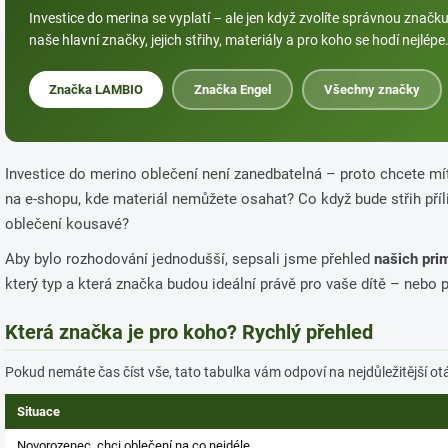
Investice do merina se vyplatí – ale jen když zvolíte správnou znač
naše hlavní značky, jejich střihy, materiály a pro koho se hodí nejlépe
Značka LAMBIO
Značka Engel
Všechny značky
Investice do merino oblečení není zanedbatelná – proto chcete mít 
na e-shopu, kde materiál nemůžete osahat? Co když bude střih pří
oblečení kousavé?
Aby bylo rozhodování jednodušší, sepsali jsme přehled
našich pri
který typ a která značka budou ideální právě pro vaše dítě – nebo 
Která značka je pro koho? Rychlý přehled
Pokud nemáte čas číst vše, tato tabulka vám odpoví na nejdůležitější ot
Situace
Novorozenec, chci oblečení na co nejdéle