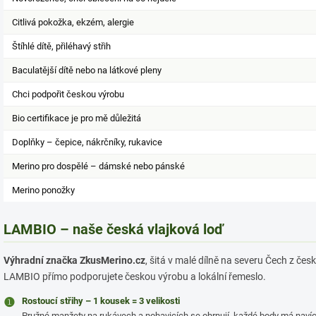
Citlivá pokožka, ekzém, alergie
Štíhlé dítě, přiléhavý střih
Baculatější dítě nebo na látkové pleny
Chci podpořit českou výrobu
Bio certifikace je pro mě důležitá
Doplňky – čepice, nákrčníky, rukavice
Merino pro dospělé – dámské nebo pánské
Merino ponožky
LAMBIO – naše česká vlajková loď
Výhradní značka ZkusMerino.cz
, šitá v malé dílně na severu Čech z č
LAMBIO přímo podporujete českou výrobu a lokální řemeslo.
❶
Rostoucí střihy – 1 kousek = 3 velikosti
Pružné manžety na rukávech a nohavicích se ohrnují, každé body má navíc