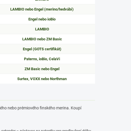
LAMBIO nebo Engel (merino/hedvábí)
Engel nebo ioBio
LAMBIO
LAMBIO nebo ZM Basic
Engel (GOTS certifikát)
Paterns, ioBio, CelaVi
ZM Basic nebo Engel
Surtex, VOXX nebo Northman
eského nebo prémiového finského merina. Koupí
 extendor – nástavec na patentky pro prodloužení délky.