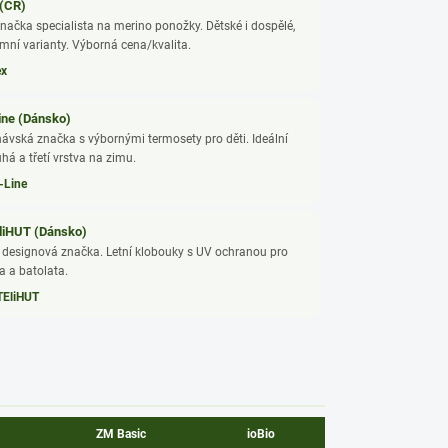
 (ČR)
načka specialista na merino ponožky. Dětské i dospělé,
zimní varianty. Výborná cena/kvalita.
ex
ine (Dánsko)
ávská značka s výbornými termosety pro děti. Ideální
há a třetí vrstva na zimu.
-Line
iHUT (Dánsko)
designová značka. Letní klobouky s UV ochranou pro
 a batolata.
EliHUT
ZM Basic
ioBio