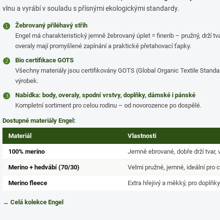
vlnu a vyrábí v souladu s přísnými ekologickými standardy.
❶
Žebrovaný přiléhavý střih
Engel má charakteristický jemně žebrovaný úplet = finerib – pružný, drží tvar
overaly mají promyšlené zapínání a praktické přetahovací ťapky.
❷
Bio certifikace GOTS
Všechny materiály jsou certifikovány GOTS (Global Organic Textile Standa
výrobek.
❸
Nabídka: body, overaly, spodní vrstvy, doplňky, dámské i pánské
Kompletní sortiment pro celou rodinu – od novorozence po dospělé.
Dostupné materiály Engel:
Materiál
Vlastnosti
100% merino
Jemně ebrované, dobře drží tvar, 
Merino + hedvábí (70/30)
Velmi pružné, jemné, ideální pro 
Merino fleece
Extra hřejivý a měkký, pro doplňk
→ Celá kolekce Engel