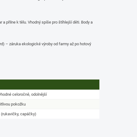
 a přilne k tělu. Vhodný spíše pro štíhlejší děti. Body a
rd) – záruka ekologické výroby od farmy až po hotový
vhodné celoročně, odolnější
citlivou pokožku
y (rukavičky, capáčky)