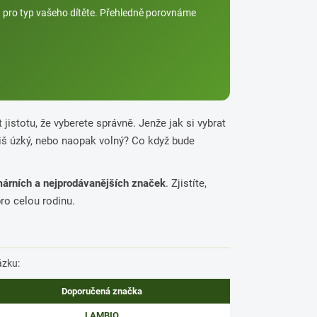
ku pro typ vašeho dítěte. Přehledně porovnáme
.
jistotu, že vyberete správně. Jenže jak si vybrat
liš úzký, nebo naopak volný? Co když bude
márních a nejprodávanějších značek
. Zjistíte,
pro celou rodinu.
ázku:
Doporučená značka
LAMBIO