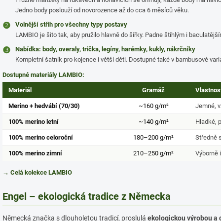
Jedno body poslouží od novorozence až do cca 6 měsíců věku.
❷
Volnější střih pro všechny typy postavy
LAMBIO je šito tak, aby pružilo hlavně do šířky. Padne štíhlým i baculatějš
❸
Nabídka: body, overaly, trička, legíny, harémky, kukly, nákrčníky
Kompletní šatník pro kojence i větší děti. Dostupné také v bambusové vari
Dostupné materiály LAMBIO:
Materiál
Gramáž
Vlastnos
Merino + hedvábí (70/30)
~160 g/m²
Jemné, v
100% merino letní
~140 g/m²
Hladké, p
100% merino celoroční
180–200 g/m²
Středně s
100% merino zimní
210–250 g/m²
Výborně iz
→ Celá kolekce LAMBIO
Engel – ekologická tradice z Německa
Německá značka s dlouholetou tradicí, proslulá
ekologickou výrobou a 