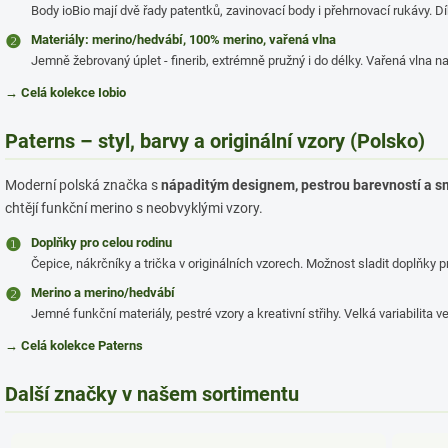
Body ioBio mají dvě řady patentků, zavinovací body i přehrnovací rukávy. Dík
❷
Materiály: merino/hedvábí, 100% merino, vařená vlna
Jemně žebrovaný úplet - finerib, extrémně pružný i do délky. Vařená vlna na
→ Celá kolekce Iobio
Paterns – styl, barvy a originální vzory (Polsko)
Moderní polská značka s
nápaditým designem, pestrou barevností a s
chtějí funkční merino s neobvyklými vzory.
❶
Doplňky pro celou rodinu
Čepice, nákrčníky a trička v originálních vzorech. Možnost sladit doplňky p
❷
Merino a merino/hedvábí
Jemné funkční materiály, pestré vzory a kreativní střihy. Velká variabilita ve
→ Celá kolekce Paterns
Další značky v našem sortimentu