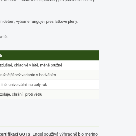
ím dětem, výborně funguje i přes látkové pleny.
antě.
ti
zdušné, chladivé v létě, méně pružné
ružnější než varianta s hedvábím
ilné, univerzální, na celý rok
oluje, chrání i proti větru
certifikací GOTS
. Engel používá výhradně bio merino