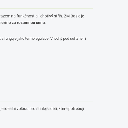
razem na funkčnost a lichotivý střih. ZM Basic je
 merino za rozumnou cenu
.
t a funguje jako termoregulace. Vhodný pod softshell i
 je ideální volbou pro štíhlejší děti, které potřebují