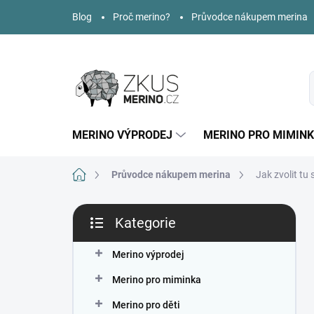
Přejít
Blog
Proč merino?
Průvodce nákupem merina
na
obsah
MERINO VÝPRODEJ
MERINO PRO MIMIN
Domů
Průvodce nákupem merina
Jak zvolit t
P
Kategorie
o
Přeskočit
s
kategorie
t
Merino výprodej
r
Merino pro miminka
a
n
Merino pro děti