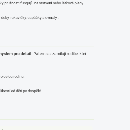
y pružnosti fungují i na vrstvení nebo látkové pleny.
 deky, rukavičky, capáčky a overaly .
myslem pro detail
. Paterns si zamilují rodiče, kteří
ro celou rodinu.
likostí od dětí po dospělé.