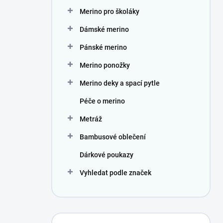
n
Merino pro školáky
í
p
Dámské merino
a
n
Pánské merino
e
Merino ponožky
l
Merino deky a spací pytle
Péče o merino
Metráž
Bambusové oblečení
Dárkové poukazy
Vyhledat podle značek