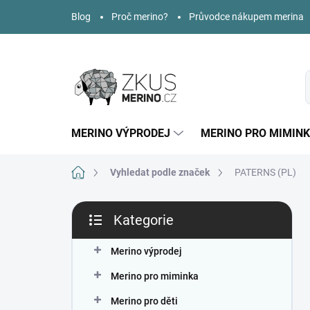
Přejít
Blog
Proč merino?
Průvodce nákupem merina
na
obsah
MERINO VÝPRODEJ
MERINO PRO MIMIN
Domů
Vyhledat podle značek
PATERNS (PL)
P
Kategorie
o
Přeskočit
s
kategorie
t
Merino výprodej
r
Merino pro miminka
a
n
Merino pro děti