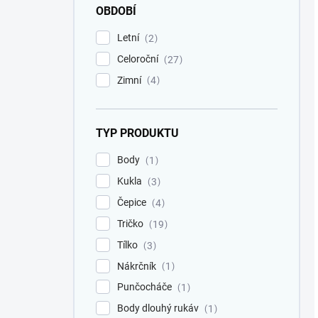
OBDOBÍ
Letní
2
Celoroční
27
Zimní
4
TYP PRODUKTU
Body
1
Kukla
3
Čepice
4
Tričko
19
Tílko
3
Nákrčník
1
Punčocháče
1
Body dlouhý rukáv
1