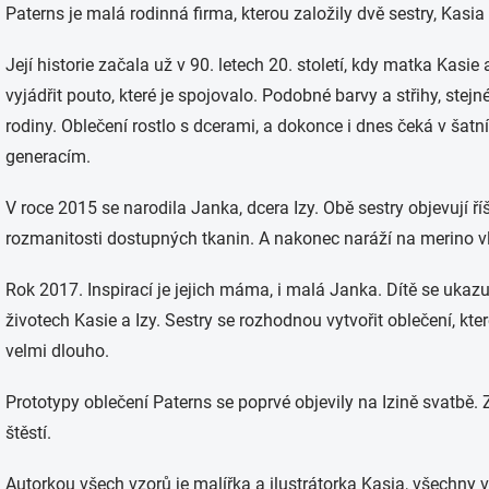
Paterns je malá rodinná firma, kterou založily dvě sestry, Kasia 
Její historie začala už v 90. letech 20. století, kdy matka Kasie
vyjádřit pouto, které je spojovalo. Podobné barvy a střihy, ste
rodiny. Oblečení rostlo s dcerami, a dokonce i dnes čeká v šatn
generacím.
V roce 2015 se narodila Janka, dcera Izy. Obě sestry objevují ří
rozmanitosti dostupných tkanin. A nakonec naráží na merino v
Rok 2017. Inspirací je jejich máma, i malá Janka. Dítě se ukaz
životech Kasie a Izy. Sestry se rozhodnou vytvořit oblečení, kt
velmi dlouho.
Prototypy oblečení Paterns se poprvé objevily na Izině svatbě. 
štěstí.
Autorkou všech vzorů je malířka a ilustrátorka Kasia, všechny 