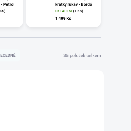
 - Petrol
krátký rukáv - Bordó
 KS)
SKLADEM
(1 KS)
1 499 Kč
35
položek celkem
BECEDNĚ