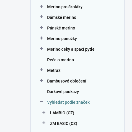
n
Merino pro školáky
í
p
Dámské merino
a
n
Pánské merino
e
Merino ponožky
l
Merino deky a spací pytle
Péče o merino
Metráž
Bambusové oblečení
Dárkové poukazy
Vyhledat podle značek
LAMBIO (CZ)
ZM BASIC (CZ)