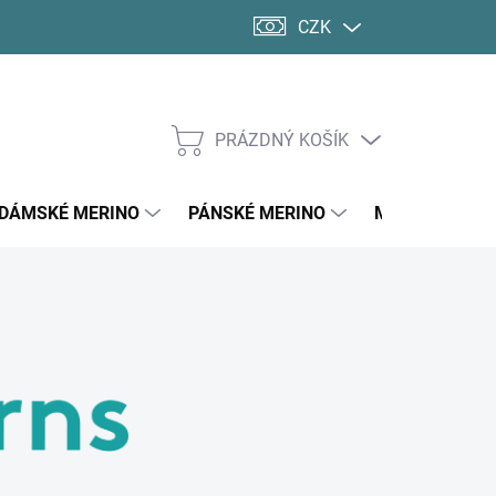
CZK
PRÁZDNÝ KOŠÍK
NÁKUPNÍ
KOŠÍK
DÁMSKÉ MERINO
PÁNSKÉ MERINO
MERINO PONO