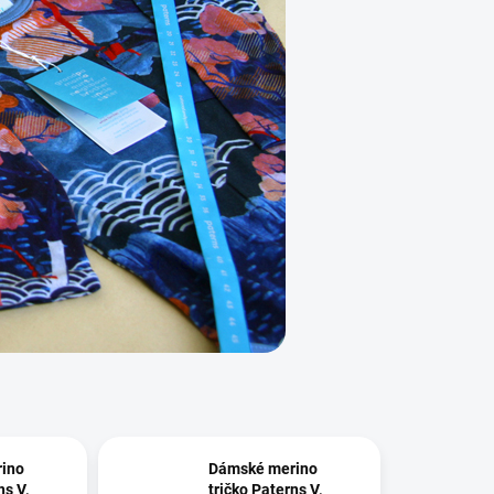
ino
Dámské merino
ns V,
tričko Paterns V,