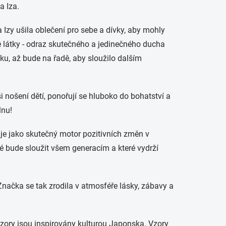
a Iza.
 a Izy ušila oblečení pro sebe a dívky, aby mohly
jné látky - odraz skutečného a jedinečného ducha
íku, až bude na řadě, aby sloužilo dalším
ši nošení dětí, ponořují se hluboko do bohatství a
lnu!
uje jako skutečný motor pozitivních změn v
eré bude sloužit všem generacím a které vydrží
Značka se tak zrodila v atmosféře lásky, zábavy a
vzory jsou inspirovány kulturou Japonska. Vzory