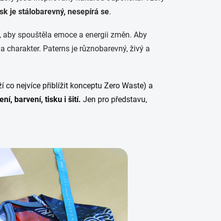
sk je stálobarevný, nesepírá se
.
 je, aby spouštěla emoce a energii změn. Aby
a charakter. Paterns je různobarevný, živý a
ží co nejvíce přiblížit konceptu Zero Waste) a
í, barvení, tisku i šití.
Jen pro představu,