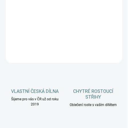
DOSPĚLÍ
MŮŽEME DORUČIT DO:
11.8.2026
−
+
Přidat do košíku
DETAILNÍ INFORMACE
ZEPTAT SE
HLÍDAT
VLASTNÍ ČESKÁ DÍLNA
CHYTRÉ ROSTOUCÍ
STŘIHY
Šijeme pro vás v ČR už od roku
2019
Oblečení roste s vaším dítětem