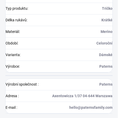
Typ produktu
:
Tričko
Délka rukávů
:
Krátké
Materiál
:
Merino
Období
:
Celoroční
Varianta
:
Dámské
Výrobce
:
Paterns
Výrobní společnost
:
Paterns
Adresa
:
Axentowicza 1/37 04-644 Warszawa
E-mail
:
hello@paternsfamily.com