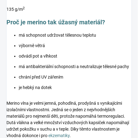
2
135 g/m
Proč je merino tak úžasný materiál?
má schopnost udržovat tělesnou teplotu
výborně větrá
odvádí pot a vlhkost
má antibakteriální schopnosti a neutralizuje tělesné pachy
chrání před UV zářením
je hebký na dotek
Merino vlna je velmi jemná, pohodlná, prodyšná s vynikajícími
izolačními vlastnostmi. Jedná se o jeden z nejvhodnějších
materiálů pro nejmenší děti, protože napomáhá termoregulaci.
Dutá vlákna a velké množství vzduchových kapsiček napomáhají
udržet pokožku v suchu a v teple. Díky těmto vlastnostem je
vhodná dokonce i pro
ekzematiky
.