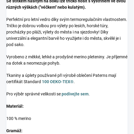
Se štítkem našitým na boku lze tričko nosit s výstřihem ve dvou
různých výškách ("véčkem" nebo kulatým).
Perfektní pro letní vedro díky svým termoregulačním vlastnostem.
Tričko je dobrou volbou pro výlety po lesích, horské túry,
procházky po pláži, výlety do města i na sjezdovky! Díky
univerzální a elegantní barvě ho využijete i do města, skvělé je i
pod sako.
Vyrobeno z měkké, lehké a prodyšné merino pleteniny. Je příjemné
na dotek a neomezuje pohyb.
Tkaniny a úplety používané při výrobě oblečení Paterns mají
certifikát Standard
100 OEKO-TEX®
.
Pro výběr správné velikosti se
podívejte sem
.
Materiál:
100 % merino
Gramáž: