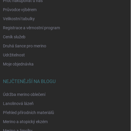
Proč nakupovat u nás
Průvodce výběrem
Velikostní tabulky
Registrace a věrnostní program
Ceník služeb
Druhá šance pro merino
Udržitelnost
Moje objednávka
NEJČTENĚJŠÍ NA BLOGU
Údržba merino oblečení
Lanolinová lázeň
Přehled přírodních materiálů
Merino a atopický ekzém
Merino a žmolky