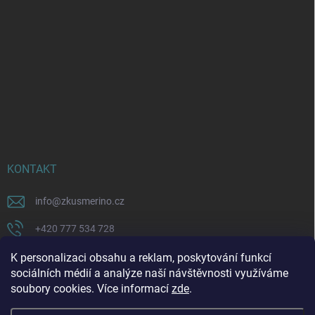
KONTAKT
info
@
zkusmerino.cz
+420 777 534 728
https://www.facebook.com/zkusmerino/
K personalizaci obsahu a reklam, poskytování funkcí
sociálních médií a analýze naší návštěvnosti využíváme
zkusmerino.cz
soubory cookies. Více informací
zde
.