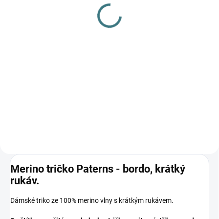
gel na vlnu a hedvábí - 1
100 ml
L
115 Kč
249 Kč
Do košíku
Do košíku
Prémiová péče s bio olivovým
olejem a levandulí. Ekologický
prací gel vyvinutý speciálně pro
nejjemnější merino vlnu a
hedvábí. Neobsahuje enzymy,
vyživuje vlákno a vrací mu...
Merino tričko Paterns - bordo, krátký
rukáv.
Dámské triko ze 100% merino vlny s krátkým rukávem.