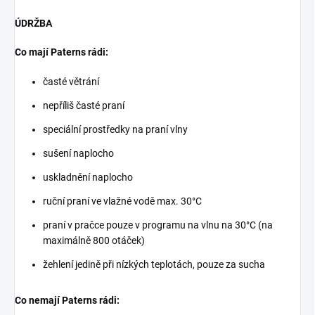
ÚDRŽBA
Co mají Paterns rádi:
časté větrání
nepříliš časté praní
speciální prostředky na praní vlny
sušení naplocho
uskladnění naplocho
ruční praní ve vlažné vodě max. 30°C
praní v pračce pouze v programu na vlnu na 30°C (na
maximálně 800 otáček)
žehlení jedině při nízkých teplotách, pouze za sucha
Co nemají Paterns rádi: