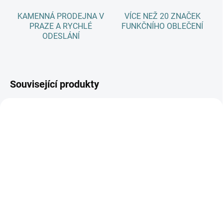
KAMENNÁ PRODEJNA V
VÍCE NEŽ 20 ZNAČEK
PRAZE A RYCHLÉ
FUNKČNÍHO OBLEČENÍ
ODESLÁNÍ
Související produkty
AKCE
AKCE
SKLADEM
SKLADEM
(>5 KS)
(>5 KS)
SONETT Olivový prací
SONETT Sprej na skvrny