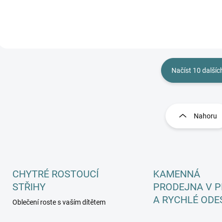
Načíst 10 dalšíc
O
v
l
Nahoru
á
d
a
c
í
p
CHYTRÉ ROSTOUCÍ
KAMENNÁ
r
STŘIHY
PRODEJNA V P
v
A RYCHLÉ ODE
k
Oblečení roste s vaším dítětem
y
v