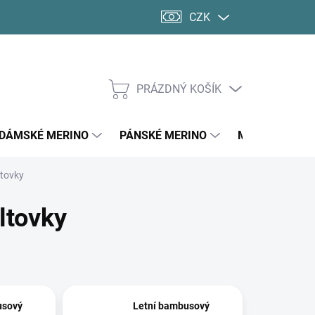
CZK
PRÁZDNÝ KOŠÍK
NÁKUPNÍ
KOŠÍK
DÁMSKÉ MERINO
PÁNSKÉ MERINO
MERINO PONO
ltovky
iltovky
usový
Letní bambusový