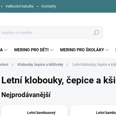
Velikostní tabulky
Kontakty
Hledat
KA
MERINO PRO DĚTI
MERINO PRO ŠKOLÁKY
ečení
Klobouky, čepice a kšiltovky
Letní klobouky, čepice a kši
Letní klobouky, čepice a kš
Nejprodávanější
Letní bambusový
Letní bamb