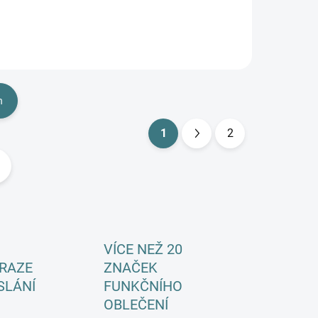
h
1
2
S
t
r
á
n
k
VÍCE NEŽ 20
o
RAZE
ZNAČEK
v
SLÁNÍ
FUNKČNÍHO
á
OBLEČENÍ