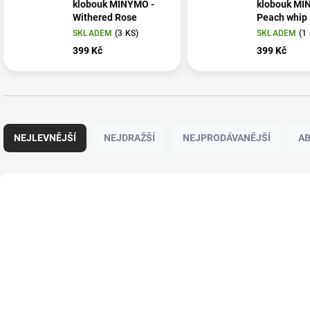
klobouk MINYMO -
klobouk MI
Withered Rose
Peach whip
SKLADEM
(3 KS)
SKLADEM
(1
399 Kč
399 Kč
Ř
a
NEJLEVNĚJŠÍ
NEJDRAŽŠÍ
NEJPRODÁVANĚJŠÍ
A
z
e
n
V
í
ý
NOVINKA
p
p
r
i
o
s
d
p
u
r
k
o
t
d