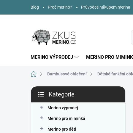
Přejít
Blog
Proč merino?
Průvodce nákupem merina
na
obsah
MERINO VÝPRODEJ
MERINO PRO MIMIN
Domů
Bambusové oblečení
Dětské funkční obl
P
Kategorie
o
Přeskočit
s
kategorie
t
Merino výprodej
r
Merino pro miminka
a
n
Merino pro děti