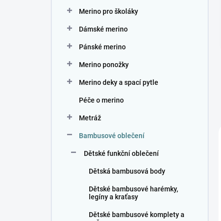
n
Merino pro školáky
í
p
Dámské merino
a
n
Pánské merino
e
Merino ponožky
l
Merino deky a spací pytle
Péče o merino
Metráž
Bambusové oblečení
Dětské funkční oblečení
Dětská bambusová body
Dětské bambusové harémky,
legíny a kraťasy
Dětské bambusové komplety a