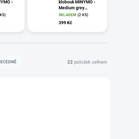
NYMO -
klobouk MINYMO -
Medium grey
melange
 KS)
SKLADEM
(2 KS)
399 Kč
22
položek celkem
BECEDNĚ