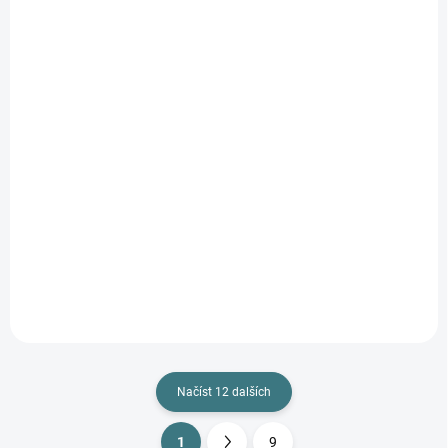
SKLADEM
SKLADEM
(5 KS)
(>5 KS)
Celoroční MERINO
Celoroční MERINO
kukla Lambio -
kukla Lambio - Rubín
Proužky
310 Kč
od
310 Kč
Detail
Detail
Načíst 12 dalších
1
9