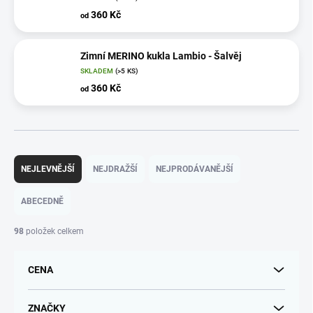
360 Kč
od
Zimní MERINO kukla Lambio - Šalvěj
SKLADEM
(>5 KS)
360 Kč
od
Ř
a
NEJLEVNĚJŠÍ
NEJDRAŽŠÍ
NEJPRODÁVANĚJŠÍ
z
e
ABECEDNĚ
n
í
98
položek celkem
p
r
CENA
o
d
u
ZNAČKY