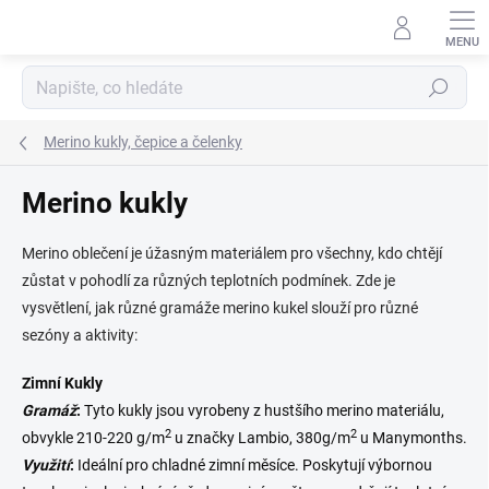
Přejít
na
obsah
Hledat
Merino kukly, čepice a čelenky
Merino kukly
Merino oblečení je úžasným materiálem pro všechny, kdo chtějí
zůstat v pohodlí za různých teplotních podmínek. Zde je
vysvětlení, jak různé gramáže merino kukel slouží pro různé
sezóny a aktivity:
Zimní Kukly
Gramáž
:
Tyto kukly jsou vyrobeny z hustšího merino materiálu,
2
2
obvykle 210-220 g/m
u značky Lambio, 380g/m
u Manymonths.
Využití
:
Ideální pro chladné zimní měsíce. Poskytují výbornou