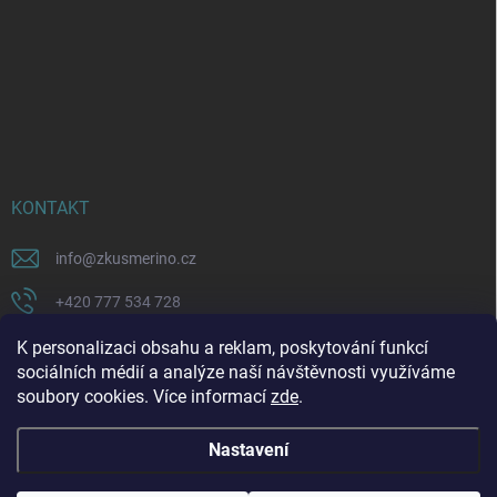
KONTAKT
info
@
zkusmerino.cz
+420 777 534 728
https://www.facebook.com/zkusmerino/
K personalizaci obsahu a reklam, poskytování funkcí
sociálních médií a analýze naší návštěvnosti využíváme
zkusmerino.cz
soubory cookies. Více informací
zde
.
Nastavení
Copyright 2026
ZKUSMERINO
. Všechna práva vyhrazena.
Upravit nastavení