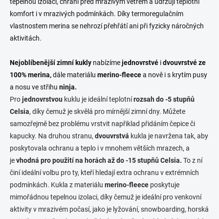
tepelnou izolaci, chrání před mrazivým větrem a udržují teplotní
komfort i v mrazivých podmínkách. Díky termoregulačním
vlastnostem merina se nehrozí přehřátí ani při fyzicky náročných
aktivitách.
Nejoblíbenější zimní kukly
nabízíme
jednovrstvé
i
dvouvrstvé ze
100% merina,
dále materiálu
merino-fleece
a nově i s krytím pusy
a nosu ve střihu
ninja.
Pro
jednovrstvou
kuklu je ideální teplotní
rozsah do -5 stupňů
Celsia
, díky čemuž je skvělá pro mírnější zimní dny. Můžete
samozřejmě bez problému vrstvit napřiklad přidáním čepice či
kapucky. Na druhou stranu,
dvouvrstvá
kukla je navržena tak, aby
poskytovala ochranu a teplo i v mnohem větších mrazech, a
je
vhodná pro použití na horách až do -15 stupňů Celsia.
To z ní
činí ideální volbu pro ty, kteří hledají extra ochranu v extrémních
podmínkách. Kukla z materiálu
merino-fleece
poskytuje
mimořádnou tepelnou izolaci, díky čemuž je ideální pro venkovní
aktivity v mrazivém počasí, jako je lyžování, snowboarding, horská