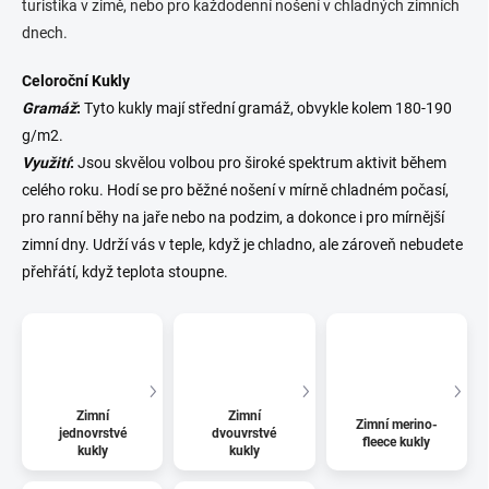
turistika v zimě, nebo pro každodenní nošení v chladných zimních
dnech.
Celoroční Kukly
Gramáž
:
Tyto kukly mají střední gramáž, obvykle kolem 180-190
g/m2.
Využití
:
Jsou skvělou volbou pro široké spektrum aktivit během
celého roku. Hodí se pro běžné nošení v mírně chladném počasí,
pro ranní běhy na jaře nebo na podzim, a dokonce i pro mírnější
zimní dny. Udrží vás v teple, když je chladno, ale zároveň nebudete
přehřátí, když teplota stoupne.
Zimní
Zimní
Zimní merino-
jednovrstvé
dvouvrstvé
fleece kukly
kukly
kukly