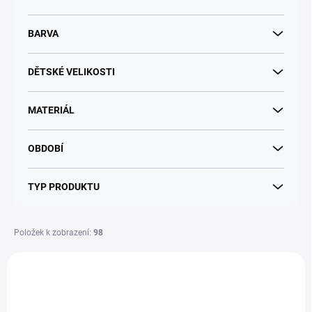
k
t
BARVA
ů
DĚTSKÉ VELIKOSTI
MATERIÁL
OBDOBÍ
TYP PRODUKTU
Položek k zobrazení:
98
V
ý
p
i