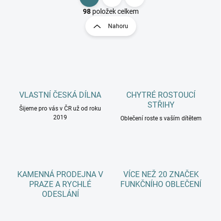
O
S
v
t
98
položek celkem
l
r
Nahoru
á
á
d
n
a
k
c
o
í
p
v
r
á
v
VLASTNÍ ČESKÁ DÍLNA
CHYTRÉ ROSTOUCÍ
n
k
STŘIHY
í
Šijeme pro vás v ČR už od roku
y
2019
Oblečení roste s vaším dítětem
v
ý
p
i
s
u
KAMENNÁ PRODEJNA V
VÍCE NEŽ 20 ZNAČEK
PRAZE A RYCHLÉ
FUNKČNÍHO OBLEČENÍ
ODESLÁNÍ