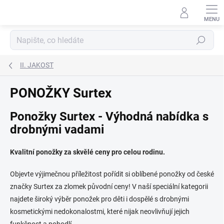
Přejít
na
obsah
Hledat
II. JAKOST
PONOŽKY Surtex
Ponožky Surtex - Výhodná nabídka s
drobnými vadami
Kvalitní ponožky za skvělé ceny pro celou rodinu.
Objevte výjimečnou příležitost pořídit si oblíbené ponožky od české
značky Surtex za zlomek původní ceny! V naší speciální kategorii
najdete široký výběr ponožek pro děti i dospělé s drobnými
kosmetickými nedokonalostmi, které nijak neovlivňují jejich
funkčnost a pohodlí.