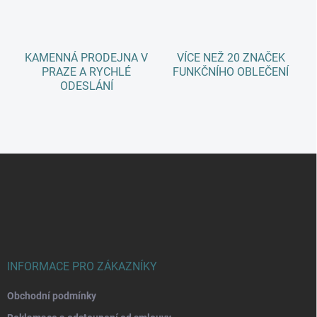
k
y
v
ý
KAMENNÁ PRODEJNA V
VÍCE NEŽ 20 ZNAČEK
p
PRAZE A RYCHLÉ
FUNKČNÍHO OBLEČENÍ
i
ODESLÁNÍ
s
u
Z
á
p
a
t
í
INFORMACE PRO ZÁKAZNÍKY
Obchodní podmínky