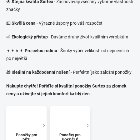
🌟
Stejná kvalita Surtex
- Zachovávají všechny výborné vlastnosti
značky
💵
Skvělá cena
- Výrazné úspory pro váš rozpočet
🌱
Ekologický přístup
- Dáváme druhý život kvalitním výrobkům
👨‍👩‍👧‍👦
Pro celou rodinu
- Široký výběr velikostí od nejmenších
po největší
🎁
Ideální na každodenní nošení
- Perfektní jako záložní ponožky
Nakupte chytře! Pořiďte si kvalitní ponožky Surtex za zlomek
ceny a užívejte si jejich komfort každý den.
Ponožky pro
Ponožky pro
DĚTI
DOSPĚLÉ