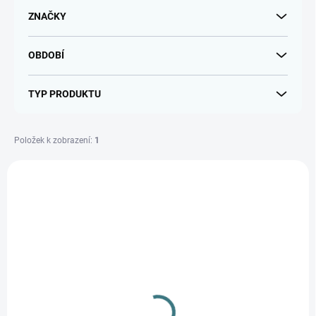
u
ZNAČKY
k
t
OBDOBÍ
ů
TYP PRODUKTU
Položek k zobrazení:
1
V
ý
AKCE
p
i
s
p
r
o
d
SKLADEM
(1 KS)
u