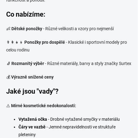
Co nabízíme:
👶
Dětské ponožky
- Různé velikosti a vzory pro nejmenší
👨‍👩‍👧‍👦
Ponožky pro dospělé
- Klasické i sportovní modely pro
celou rodinu
🧦
Rozmanitý výběr
- Různé materiály, barvy a styly značky Surtex
💰
Výrazně snížené ceny
Jaké jsou "vady"?
⚠️
Mírné kosmetické nedokonalosti:
Vytažená očka
- Drobné vytažené smyčky v materiálu
Čáry ve vazbě
- Jemné nepravidelnosti ve struktuře
pleteniny