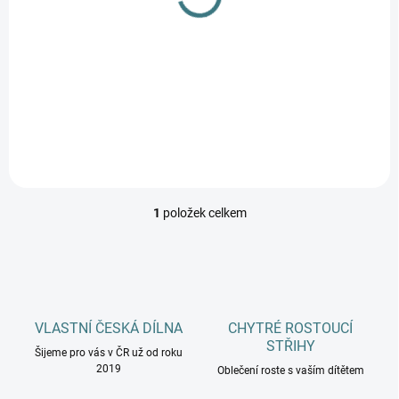
II. jakost ZIMNÍ
k
ponožky Surtex pro
t
děti, 70%
ů
99 Kč
Detail
1
položek celkem
O
v
l
á
d
a
c
VLASTNÍ ČESKÁ DÍLNA
CHYTRÉ ROSTOUCÍ
í
STŘIHY
Šijeme pro vás v ČR už od roku
p
2019
r
Oblečení roste s vaším dítětem
v