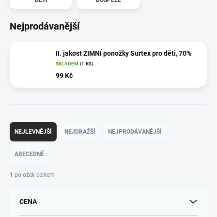
Nejprodávanější
II. jakost ZIMNÍ ponožky Surtex pro děti, 70%
SKLADEM
(1 KS)
99 Kč
Ř
a
NEJLEVNĚJŠÍ
NEJDRAŽŠÍ
NEJPRODÁVANĚJŠÍ
z
e
ABECEDNĚ
n
í
1
položek celkem
p
r
CENA
o
d