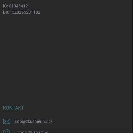
IČ:
01043412
DIČ:
CZ8255231182
KONTAKT
info
@
zkusmerino.cz
+420 777 534 728