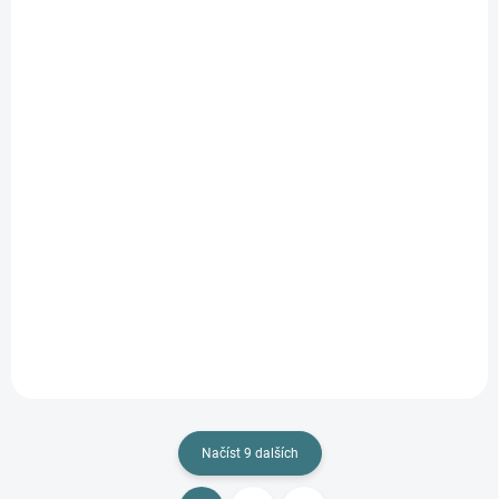
SKLADEM
SKLADEM
(1 KS)
(1 KS)
Merino/hedvábí
Merino/hedvábí
overal Engel -
overal Engel -
Natural/orchidej
šedé/puntíky
1 265 Kč
1 265 Kč
od
od
Detail
Detail
Načíst 9 dalších