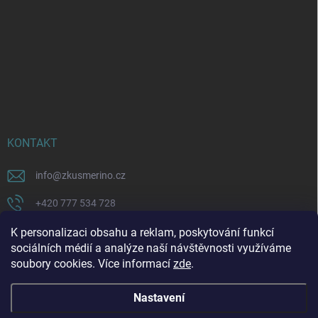
KONTAKT
info
@
zkusmerino.cz
+420 777 534 728
https://www.facebook.com/zkusmerino/
K personalizaci obsahu a reklam, poskytování funkcí
sociálních médií a analýze naší návštěvnosti využíváme
zkusmerino.cz
soubory cookies. Více informací
zde
.
Nastavení