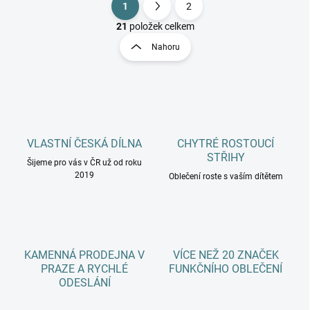
1
2
O
S
v
t
21
položek celkem
l
r
Nahoru
á
á
d
n
a
k
c
o
í
p
v
r
á
v
VLASTNÍ ČESKÁ DÍLNA
CHYTRÉ ROSTOUCÍ
n
k
STŘIHY
í
Šijeme pro vás v ČR už od roku
y
2019
Oblečení roste s vaším dítětem
v
ý
p
i
s
u
KAMENNÁ PRODEJNA V
VÍCE NEŽ 20 ZNAČEK
PRAZE A RYCHLÉ
FUNKČNÍHO OBLEČENÍ
ODESLÁNÍ