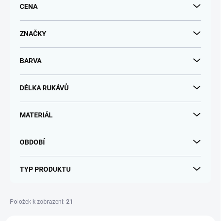
CENA
o
d
u
ZNAČKY
k
t
BARVA
ů
DÉLKA RUKÁVŮ
MATERIÁL
OBDOBÍ
TYP PRODUKTU
Položek k zobrazení:
21
V