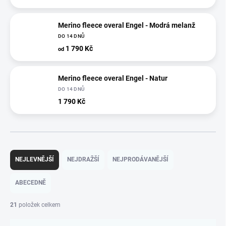
Merino fleece overal Engel - Modrá melanž
DO 14 DNŮ
1 790 Kč
od
Merino fleece overal Engel - Natur
DO 14 DNŮ
1 790 Kč
Ř
a
NEJLEVNĚJŠÍ
NEJDRAŽŠÍ
NEJPRODÁVANĚJŠÍ
z
e
ABECEDNĚ
n
í
21
položek celkem
p
r