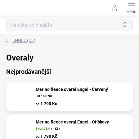
Přejít
na
obsah
Hledat
ENGEL (DE)
Overaly
Nejprodávanější
Merino fleece overal Engel - Červený
DO 14 DNŮ
1 790 Kč
od
Merino fleece overal Engel - Oříškový
SKLADEM
(1 KS)
1 790 Kč
od