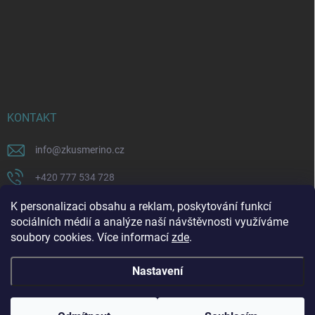
KONTAKT
info
@
zkusmerino.cz
+420 777 534 728
https://www.facebook.com/zkusmerino/
K personalizaci obsahu a reklam, poskytování funkcí
sociálních médií a analýze naší návštěvnosti využíváme
zkusmerino.cz
soubory cookies. Více informací
zde
.
Nastavení
Copyright 2026
ZKUSMERINO
. Všechna práva vyhrazena.
Upravit nastavení
cookies