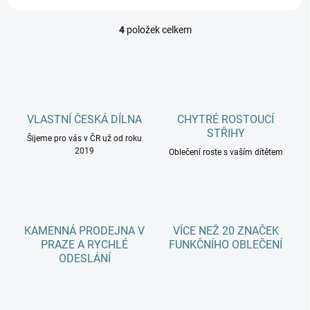
4
položek celkem
O
v
l
á
d
a
c
VLASTNÍ ČESKÁ DÍLNA
CHYTRÉ ROSTOUCÍ
í
STŘIHY
Šijeme pro vás v ČR už od roku
p
2019
r
Oblečení roste s vaším dítětem
v
k
y
v
ý
KAMENNÁ PRODEJNA V
VÍCE NEŽ 20 ZNAČEK
p
PRAZE A RYCHLÉ
FUNKČNÍHO OBLEČENÍ
i
ODESLÁNÍ
s
u