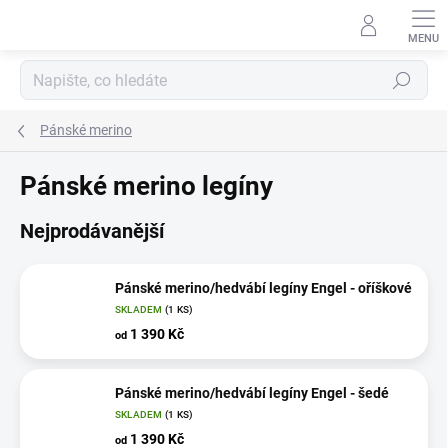
Přejít
na
obsah
Hledat
Pánské merino
Pánské merino legíny
Nejprodávanější
Pánské merino/hedvábí legíny Engel - oříškové
SKLADEM
(1 KS)
1 390 Kč
od
Pánské merino/hedvábí legíny Engel - šedé
SKLADEM
(1 KS)
1 390 Kč
od