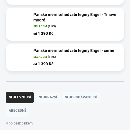
Pánské merino/hedvábí legíny Engel - Tmavě
modré
SKLADEM
(1 KS)
1 390 Kč
od
Pánské merino/hedvábí legíny Engel - černé
SKLADEM
(1 KS)
1 390 Kč
od
Ř
a
NEJLEVNĚJŠÍ
NEJDRAŽŠÍ
NEJPRODÁVANĚJŠÍ
z
e
ABECEDNĚ
n
í
4
položek celkem
p