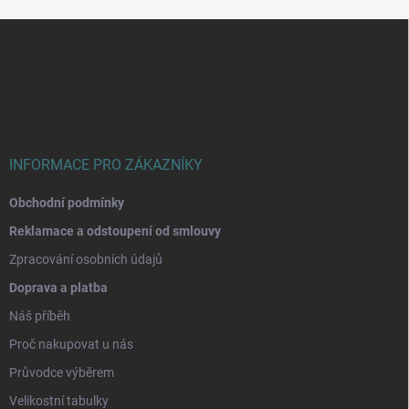
Z
á
p
a
t
í
INFORMACE PRO ZÁKAZNÍKY
Obchodní podmínky
Reklamace a odstoupení od smlouvy
Zpracování osobních údajů
Doprava a platba
Náš příběh
Proč nakupovat u nás
Průvodce výběrem
Velikostní tabulky