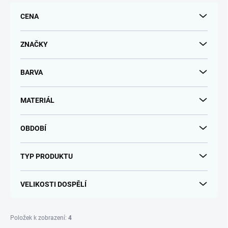
r
CENA
o
d
u
ZNAČKY
k
t
BARVA
ů
MATERIÁL
OBDOBÍ
TYP PRODUKTU
VELIKOSTI DOSPĚLÍ
Položek k zobrazení:
4