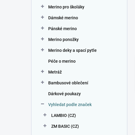
n
Merino pro školáky
í
p
Dámské merino
a
n
Pánské merino
e
Merino ponožky
l
Merino deky a spací pytle
Péče o merino
Metráž
Bambusové oblečení
Dárkové poukazy
Vyhledat podle značek
LAMBIO (CZ)
ZM BASIC (CZ)