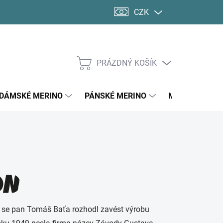
CZK
PRÁZDNÝ KOŠÍK
NÁKUPNÍ
KOŠÍK
DÁMSKÉ MERINO
PÁNSKÉ MERINO
MERINO PONO
 se pan Tomáš Baťa rozhodl zavést výrobu