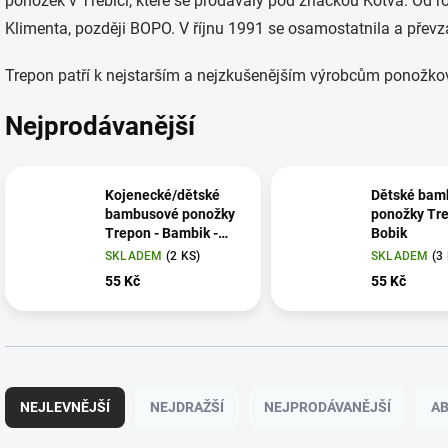
ponožek v Třebíči, které se prodávaly pod značkou Kotva. Od 
Klimenta, později BOPO. V říjnu 1991 se osamostatnila a pře
Trepon patří k nejstarším a nejzkušenějším výrobcům ponožko
Nejprodávanější
Kojenecké/dětské
Dětské bam
bambusové ponožky
ponožky Tre
Trepon - Bambik -
Bobik
kotníkové
SKLADEM
(2 KS)
SKLADEM
(3
55 Kč
55 Kč
Ř
a
NEJLEVNĚJŠÍ
NEJDRAŽŠÍ
NEJPRODÁVANĚJŠÍ
A
z
e