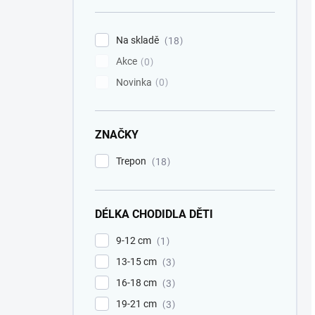
Na skladě
18
Akce
0
Novinka
0
ZNAČKY
Trepon
18
DÉLKA CHODIDLA DĚTI
9-12 cm
1
13-15 cm
3
16-18 cm
3
19-21 cm
3