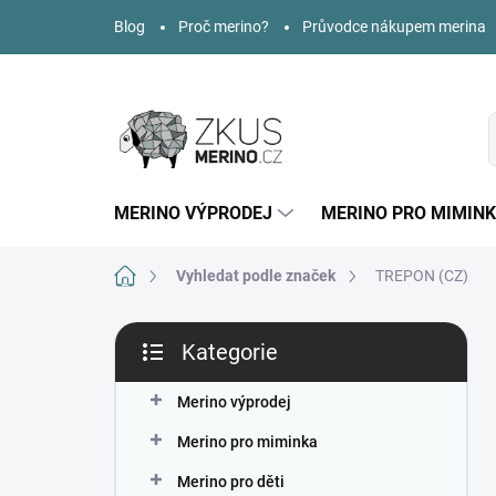
Přejít
Blog
Proč merino?
Průvodce nákupem merina
na
obsah
MERINO VÝPRODEJ
MERINO PRO MIMIN
Domů
Vyhledat podle značek
TREPON (CZ)
P
Kategorie
o
Přeskočit
s
kategorie
t
Merino výprodej
r
Merino pro miminka
a
n
Merino pro děti