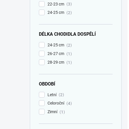
22-23 cm
3
24-25 cm
2
DÉLKA CHODIDLA DOSPĚLÍ
24-25 cm
2
26-27 cm
1
28-29 cm
1
OBDOBÍ
Letní
2
Celoroční
4
Zimní
1