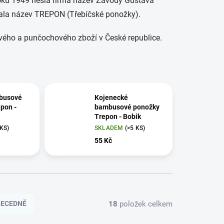
roku 1949 nesla firma název Závody Gustava
vzala název TREPON (Třebíčské ponožky).
vého a punčochového zboží v České republice.
busové
Kojenecké
pon -
bambusové ponožky
Trepon - Bobik
 KS)
SKLADEM
(>5 KS)
55 Kč
18
položek celkem
BECEDNĚ