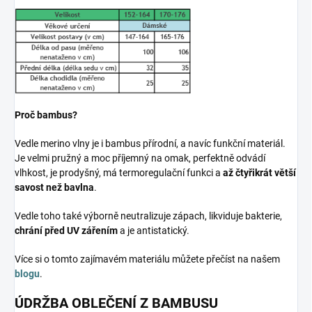
Proč bambus?
Vedle merino vlny je i bambus přírodní, a navíc funkční materiál.
Je velmi pružný a moc příjemný na omak, perfektně odvádí
vlhkost, je prodyšný, má termoregulační funkci a
až čtyřikrát větší
savost než bavlna
.
Vedle toho také výborně neutralizuje zápach, likviduje bakterie,
chrání před UV zářením
a je antistatický.
Více si o tomto zajímavém materiálu můžete přečíst na našem
blogu
.
ÚDRŽBA OBLEČENÍ Z BAMBUSU