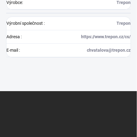
Výrobce
:
Trepon
Výrobní společnost
:
Trepon
Adresa
:
https://www.trepon.cz/cs/
E-mail
:
chvatalova@trepon.cz
Z
á
p
a
t
í