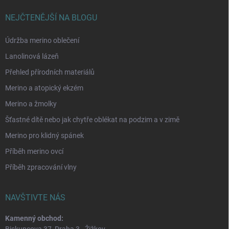
NEJČTENĚJŠÍ NA BLOGU
Údržba merino oblečení
Lanolinová lázeň
Přehled přírodních materiálů
Merino a atopický ekzém
Merino a žmolky
Šťastné dítě nebo jak chytře oblékat na podzim a v zimě
Merino pro klidný spánek
Příběh merino ovcí
Příběh zpracování vlny
NAVŠTIVTE NÁS
Kamenný obchod:
Biskupcova 37, Praha 3 - Žižkov