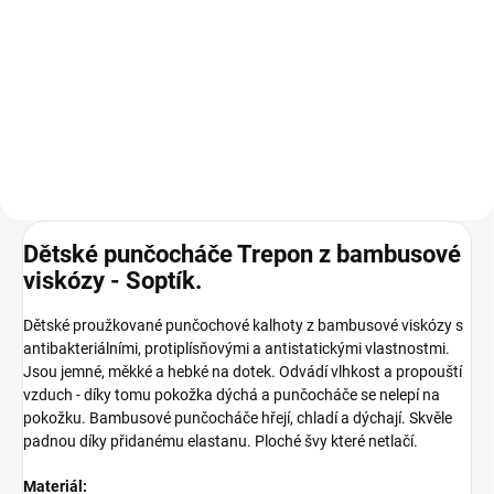
Norbert
89 Kč
Detail
Dětské punčocháče Trepon z bambusové
viskózy - Soptík.
Dětské proužkované punčochové kalhoty z bambusové viskózy s
antibakteriálními, protiplísňovými a antistatickými vlastnostmi.
Jsou jemné, měkké a hebké na dotek. Odvádí vlhkost a propouští
vzduch - díky tomu pokožka dýchá a punčocháče se nelepí na
pokožku. Bambusové punčocháče hřejí, chladí a dýchají. Skvěle
padnou díky přidanému elastanu. Ploché švy které netlačí.
Materiál: