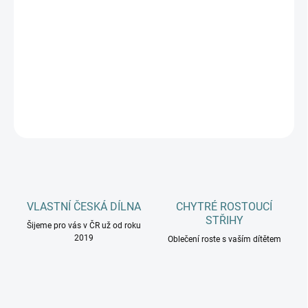
MŮŽEME DORUČIT DO:
12.8.2026
−
+
Přidat do košíku
DETAILNÍ INFORMACE
ZEPTAT SE
HLÍDAT
VLASTNÍ ČESKÁ DÍLNA
CHYTRÉ ROSTOUCÍ
STŘIHY
Šijeme pro vás v ČR už od roku
2019
Oblečení roste s vaším dítětem