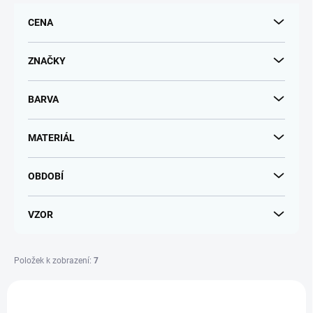
r
CENA
o
d
u
ZNAČKY
k
t
BARVA
ů
MATERIÁL
OBDOBÍ
VZOR
Položek k zobrazení:
7
V
ý