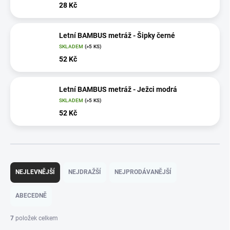
28 Kč
Letní BAMBUS metráž - Šipky černé
SKLADEM
(>5 KS)
52 Kč
Letní BAMBUS metráž - Ježci modrá
SKLADEM
(>5 KS)
52 Kč
Ř
a
NEJLEVNĚJŠÍ
NEJDRAŽŠÍ
NEJPRODÁVANĚJŠÍ
z
e
ABECEDNĚ
n
í
7
položek celkem
p