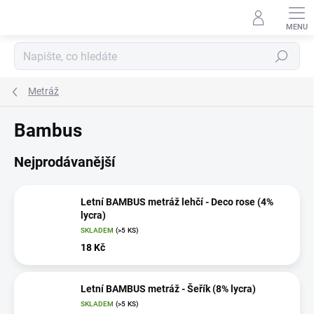
Přejít
na
obsah
Hledat
Metráž
Bambus
Nejprodávanější
Letní BAMBUS metráž lehčí - Deco rose (4%
lycra)
SKLADEM
(>5 KS)
18 Kč
Letní BAMBUS metráž - Šeřík (8% lycra)
SKLADEM
(>5 KS)