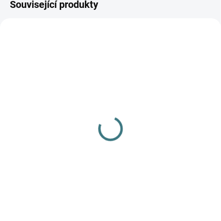
Související produkty
AKCE
SKLADEM
(1 KS)
SKLADEM
(>5 KS)
SONETT Máchadlo 1 L
SONETT Sprej na skvrny
150 Kč
100 ml
Do košíku
115 Kč
Do košíku