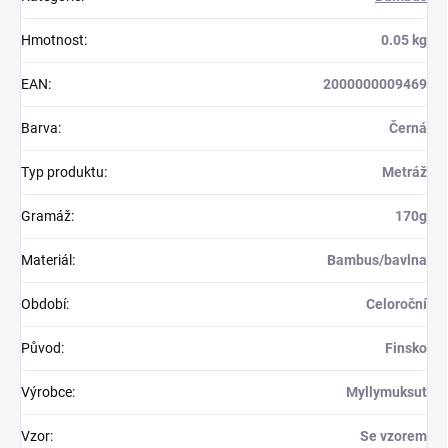
Hmotnost
:
0.05 kg
EAN
:
2000000009469
Barva
:
Černá
Typ produktu
:
Metráž
Gramáž
:
170g
Materiál
:
Bambus/bavlna
Období
:
Celoroční
Původ
:
Finsko
Výrobce
:
Myllymuksut
Vzor
:
Se vzorem