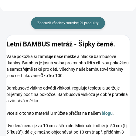
Zobrazit všechny související produkty
Letní BAMBUS metráž - Šipky černé.
Vaše pokožka si zamiluje naše měkké a hladké bambusové
tkaniny. Bambus je jasná volba pro mnoho lidí s citlivou pokožkou,
a samozřejmě také pro děti. Všechny naše bambusové tkaniny
jsou certifikované ÖkoTex 100.
Bambusové vlákno odvádí vlhkost, reguluje teplotu a udržuje
příjemný pocit na pokožce. Bambusová viskóza je dobře pratelná
a zůstává měkká.
Více si o tomto materiálu můžete přečíst na našem
blogu
.
Uvedená cena je za 10 cm z šíře role. Minimální odběr je 50 cm (tj.
5 "kusů"), dále je možno objednávat po 10 cm (např. přidáním 8