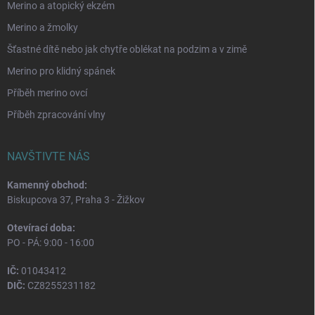
Merino a atopický ekzém
Merino a žmolky
Šťastné dítě nebo jak chytře oblékat na podzim a v zimě
Merino pro klidný spánek
Příběh merino ovcí
Příběh zpracování vlny
NAVŠTIVTE NÁS
Kamenný obchod:
Biskupcova 37, Praha 3 - Žižkov
Otevírací doba:
PO - PÁ: 9:00 - 16:00
IČ:
01043412
DIČ:
CZ8255231182