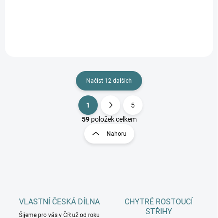
Detail
Detail
Načíst 12 dalších
1
5
O
S
v
t
59
položek celkem
l
r
Nahoru
á
á
d
n
a
k
c
o
í
p
v
r
á
v
VLASTNÍ ČESKÁ DÍLNA
CHYTRÉ ROSTOUCÍ
n
k
STŘIHY
í
Šijeme pro vás v ČR už od roku