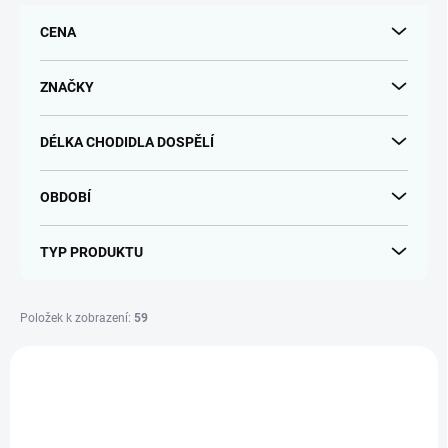
r
CENA
o
d
u
ZNAČKY
k
t
DÉLKA CHODIDLA DOSPĚLÍ
ů
OBDOBÍ
TYP PRODUKTU
Položek k zobrazení:
59
V
ý
p
i
s