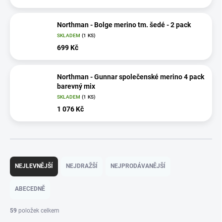
Northman - Bolge merino tm. šedé - 2 pack
SKLADEM
(1 KS)
699 Kč
Northman - Gunnar společenské merino 4 pack
barevný mix
SKLADEM
(1 KS)
1 076 Kč
Ř
a
NEJLEVNĚJŠÍ
NEJDRAŽŠÍ
NEJPRODÁVANĚJŠÍ
z
e
ABECEDNĚ
n
í
59
položek celkem
p