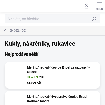
Přejít
na
obsah
Hledat
ENGEL (DE)
Kukly, nákrčníky, rukavice
Nejprodávanější
Merino/hedvábí čepice Engel zavazovací -
Oříšek
SKLADEM
(2 KS)
299 Kč
od
Merino/hedvábí dvouvrstvá čepice Engel -
Kouřově modrá