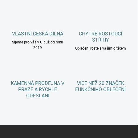
n
a
k
c
o
í
p
v
r
á
v
VLASTNÍ ČESKÁ DÍLNA
CHYTRÉ ROSTOUCÍ
n
k
STŘIHY
í
Šijeme pro vás v ČR už od roku
y
2019
Oblečení roste s vaším dítětem
v
ý
p
i
s
u
KAMENNÁ PRODEJNA V
VÍCE NEŽ 20 ZNAČEK
PRAZE A RYCHLÉ
FUNKČNÍHO OBLEČENÍ
ODESLÁNÍ
Z
á