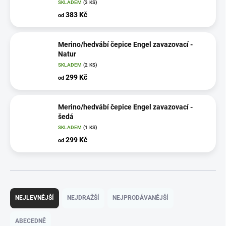
SKLADEM
(3 KS)
383 Kč
od
Merino/hedvábí čepice Engel zavazovací -
Natur
SKLADEM
(2 KS)
299 Kč
od
Merino/hedvábí čepice Engel zavazovací -
šedá
SKLADEM
(1 KS)
299 Kč
od
Ř
a
NEJLEVNĚJŠÍ
NEJDRAŽŠÍ
NEJPRODÁVANĚJŠÍ
z
e
ABECEDNĚ