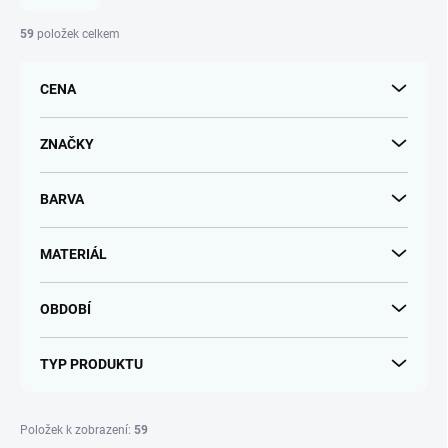
n
í
59
položek celkem
p
r
CENA
o
d
u
ZNAČKY
k
t
BARVA
ů
MATERIÁL
OBDOBÍ
TYP PRODUKTU
Položek k zobrazení:
59