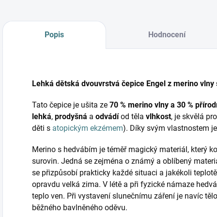
Popis
Hodnocení
Lehká dětská dvouvrstvá čepice Engel z merino vlny
Tato čepice je ušita ze
70 % merino vlny a 30 % příro
lehká
,
prodyšná
a
odvádí
od těla
vlhkost
, je skvělá pr
děti s
atopickým ekzémem
). Díky svým vlastnostem je
Merino s hedvábím je téměř magický materiál, který ko
surovin. Jedná se zejména o známý a oblíbený materi
se přizpůsobí prakticky každé situaci a jakékoli teplotě
opravdu velká zima. V létě a při fyzické námaze hedvá
teplo ven. Při vystavení slunečnímu záření je navíc tě
běžného bavlněného oděvu.