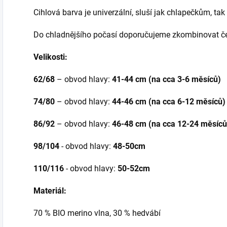
Cihlová barva je univerzální, sluší jak chlapečkům, tak
Do chladnějšího počasí doporučujeme zkombinovat če
Velikosti:
62/68
– obvod hlavy:
41-44 cm (na cca 3-6 měsíců)
74/80
– obvod hlavy:
44-46 cm (na cca 6-12 měsíců)
86/92
– obvod hlavy:
46-48 cm
(na cca 12-24 měsíců
98/104
- obvod hlavy:
48-50cm
110/116
- obvod hlavy:
50-52cm
Materiál:
70 % BIO merino vlna, 30 % hedvábí