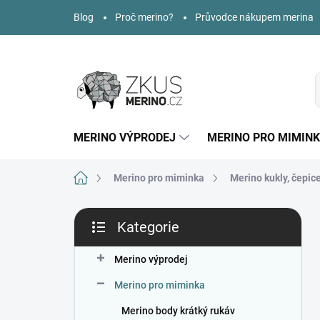
Přejít
Blog
Proč merino?
Průvodce nákupem merina
na
obsah
MERINO VÝPRODEJ
MERINO PRO MIMIN
Domů
Merino pro miminka
Merino kukly, čepic
P
Kategorie
o
Přeskočit
s
kategorie
t
Merino výprodej
r
Merino pro miminka
a
n
Merino body krátký rukáv