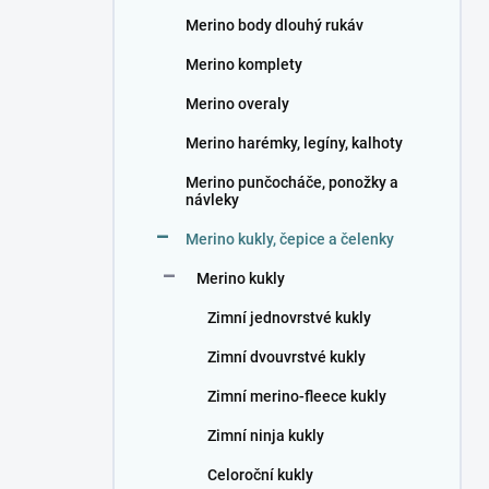
n
Merino body dlouhý rukáv
í
p
Merino komplety
a
n
Merino overaly
e
Merino harémky, legíny, kalhoty
l
Merino punčocháče, ponožky a
návleky
Merino kukly, čepice a čelenky
Merino kukly
Zimní jednovrstvé kukly
Zimní dvouvrstvé kukly
Zimní merino-fleece kukly
Zimní ninja kukly
Celoroční kukly