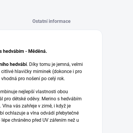
Ostatní informace
 s hedvábím - Měděná.
dního hedvábí
. Díky tomu je jemná, velmi
o citlivé hlavičky miminek (dokonce i pro
 vhodná pro nošení po celý rok.
mbinuje nejlepší vlastnosti obou
ál pro dětské oděvy. Merino s hedvábím
. Vlna vás zahřeje v zimě, i když je
bí ochlazuje a vlna odvádí přebytečné
lo lépe chráněno před UV zářením než u