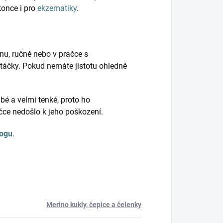
konce i pro
ekzematiky
.
nu, ručně nebo v pračce s
táčky. Pokud nemáte jistotu ohledně
bé a velmi tenké, proto ho
ačce nedošlo k jeho poškození.
logu
.
Merino kukly, čepice a čelenky