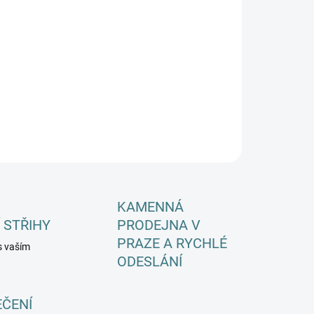
EME DORUČIT DO:
ZVOLTE VARIANTU
−
+
Přidat do košíku
ILNÍ INFORMACE
ZEPTAT SE
HLÍDAT
KAMENNÁ
 STŘIHY
PRODEJNA V
PRAZE A RYCHLÉ
s vaším
ODESLÁNÍ
EČENÍ