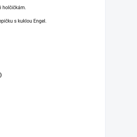
 i holčičkám.
pičku s kuklou Engel.
)