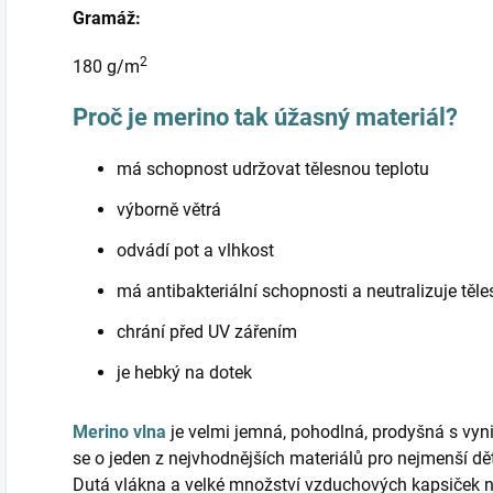
Gramáž:
2
180 g/m
Proč je merino tak úžasný materiál?
má schopnost udržovat tělesnou teplotu
výborně větrá
odvádí pot a vlhkost
má antibakteriální schopnosti a neutralizuje těl
chrání před UV zářením
je hebký na dotek
Merino vlna
je velmi jemná, pohodlná, prodyšná s vyni
se o jeden z nejvhodnějších materiálů pro nejmenší d
Dutá vlákna a velké množství vzduchových kapsiček 