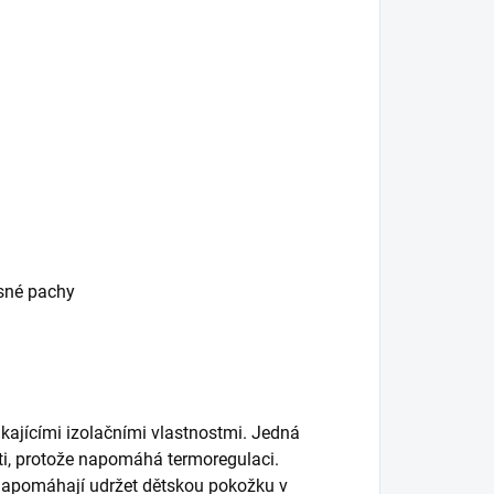
esné pachy
kajícími izolačními vlastnostmi. Jedná
ěti, protože napomáhá termoregulaci.
napomáhají udržet dětskou pokožku v