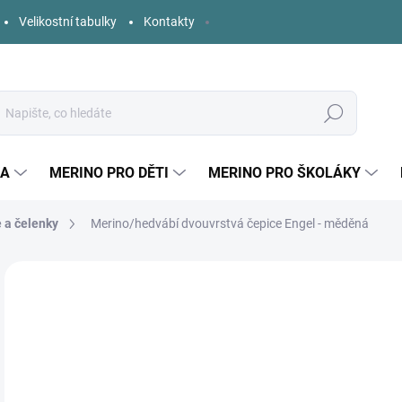
Velikostní tabulky
Kontakty
Hledat
KA
MERINO PRO DĚTI
MERINO PRO ŠKOLÁKY
e a čelenky
Merino/hedvábí dvouvrstvá čepice Engel - měděná
Neohodnoceno
Podrobnosti hodnocení
ZNAČKA:
ENGEL
o
Měr
ZVO
cena
DĚT