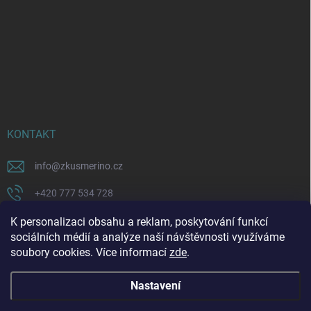
KONTAKT
info
@
zkusmerino.cz
+420 777 534 728
https://www.facebook.com/zkusmerino/
K personalizaci obsahu a reklam, poskytování funkcí
sociálních médií a analýze naší návštěvnosti využíváme
zkusmerino.cz
soubory cookies. Více informací
zde
.
Nastavení