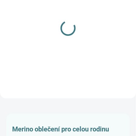
SKLADEM
SKLADEM
(2 KS)
(4 KS)
Bambusové šaty/tunika s
Dětské BAMBUSOVÉ
překřížením ZM Basic,
tričko Lambio, KR -
KR - Černé s puntíky
Kytky/světle fialová*
990 Kč
350 Kč
Detail
Detail
Merino oblečení pro celou rodinu