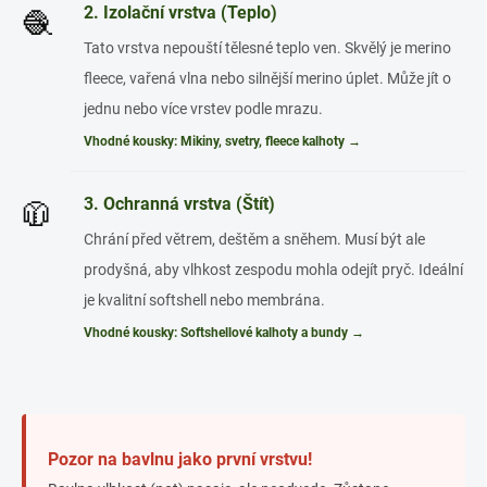
2. Izolační vrstva (Teplo)
🧶
Tato vrstva nepouští tělesné teplo ven. Skvělý je merino
fleece, vařená vlna nebo silnější merino úplet. Může jít o
jednu nebo více vrstev podle mrazu.
Vhodné kousky: Mikiny, svetry, fleece kalhoty →
3. Ochranná vrstva (Štít)
🧥
Chrání před větrem, deštěm a sněhem. Musí být ale
prodyšná, aby vlhkost zespodu mohla odejít pryč. Ideální
je kvalitní softshell nebo membrána.
Vhodné kousky: Softshellové kalhoty a bundy →
Pozor na bavlnu jako první vrstvu!