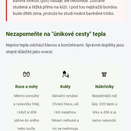
Bavlna vlhkost (pot) nasaje, ale neodvede. Zůstane
studená a těžká přímo na kůži. I pod tou nejdražší bundou
bude dítěti zima, protože ho studí mokré bavlněné tričko.
Nezapomeňte na "únikové cesty" tepla
Nejvíce tepla odchází hlavou a končetinami. Správné doplňky jsou
stejně důležité jako overal.
🧤
💂
🧣
Ruce a nohy
Kukly
Nákrčníky
Merino ponožky
Geniální vynález.
Bezpečnější než
a rukavičky hřejí,
Chrání hlavu, uši
šály. Drží teplo u
i když si dítě
i krk najednou.
krku a dítě si je
sáhne do sněhu
Nikam nefouká a
samo nesundá.
nebo louže.
nic se neshrnuje.