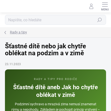
Přejít
na
obsah
Hledat
Rady a tipy
Šťastné dítě nebo jak chytře
oblékat na podzim a v zimě
23.11.2023
RADY A TIPY PRO RODIČE
Šťastné dítě aneb Jak ho chytře
oblékat v zimě
Podzimní sychravo a mrazivá zima nemusí znamenat
rýmu a nepohodu. Základem je pochopit princip vrstvení –