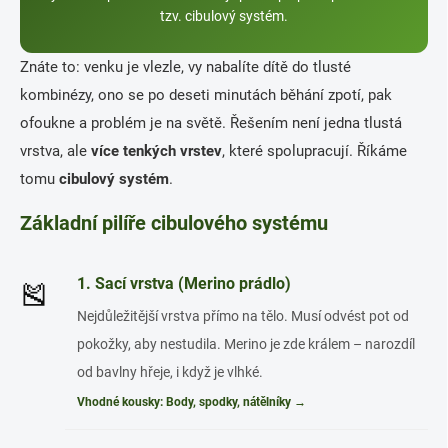
tzv. cibulový systém.
Znáte to: venku je vlezle, vy nabalíte dítě do tlusté
kombinézy, ono se po deseti minutách běhání zpotí, pak
ofoukne a problém je na světě. Řešením není jedna tlustá
vrstva, ale
více tenkých vrstev
, které spolupracují. Říkáme
tomu
cibulový systém
.
Základní pilíře cibulového systému
1. Sací vrstva (Merino prádlo)
🎽
Nejdůležitější vrstva přímo na tělo. Musí odvést pot od
pokožky, aby nestudila. Merino je zde králem – narozdíl
od bavlny hřeje, i když je vlhké.
Vhodné kousky: Body, spodky, nátělníky →