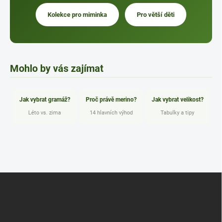
Kolekce pro miminka
Pro větší děti
Mohlo by vás zajímat
Jak vybrat gramáž?
Proč právě merino?
Jak vybrat velikost?
Léto vs. zima
14 hlavních výhod
Tabulky a tipy
Z
á
p
a
t