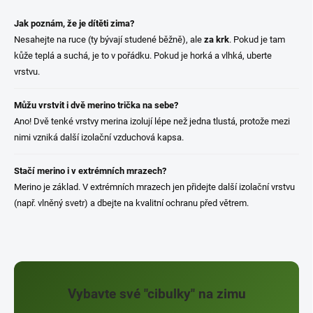
Jak poznám, že je dítěti zima?
Nesahejte na ruce (ty bývají studené běžně), ale
za krk
. Pokud je tam
kůže teplá a suchá, je to v pořádku. Pokud je horká a vlhká, uberte
vrstvu.
Můžu vrstvit i dvě merino trička na sebe?
Ano! Dvě tenké vrstvy merina izolují lépe než jedna tlustá, protože mezi
nimi vzniká další izolační vzduchová kapsa.
Stačí merino i v extrémních mrazech?
Merino je základ. V extrémních mrazech jen přidejte další izolační vrstvu
(např. vlněný svetr) a dbejte na kvalitní ochranu před větrem.
Vybavte své "cibulky" na zimu