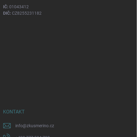
IČ:
01043412
DIČ:
CZ8255231182
KONTAKT
info
@
zkusmerino.cz