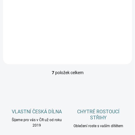
Bambusové dětské
punčocháče Trepon -
Soptík
165 Kč
Detail
7
položek celkem
O
v
l
á
d
a
c
VLASTNÍ ČESKÁ DÍLNA
CHYTRÉ ROSTOUCÍ
í
STŘIHY
Šijeme pro vás v ČR už od roku
p
2019
r
Oblečení roste s vaším dítětem
v