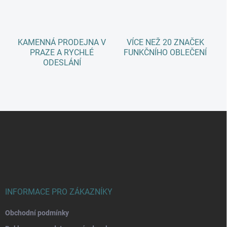
k
y
v
ý
KAMENNÁ PRODEJNA V
VÍCE NEŽ 20 ZNAČEK
p
PRAZE A RYCHLÉ
FUNKČNÍHO OBLEČENÍ
i
ODESLÁNÍ
s
u
Z
á
p
a
t
í
INFORMACE PRO ZÁKAZNÍKY
Obchodní podmínky