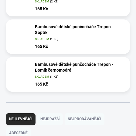
SKLADEM
(2 KS)
165 Kč
Bambusové dětské punčocháče Trepon -
Soptík
SKLADEM
(1 KS)
165 Kč
Bambusové dětské punčocháče Trepon -
Bomik černomodré
SKLADEM
(1 KS)
165 Kč
Ř
a
NEJLEVNĚJŠÍ
NEJDRAŽŠÍ
NEJPRODÁVANĚJŠÍ
z
e
ABECEDNĚ