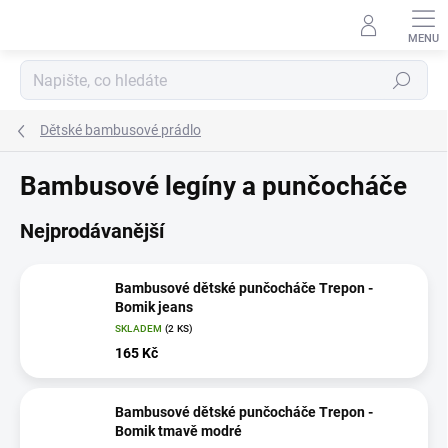
Přejít
na
obsah
Hledat
Dětské bambusové prádlo
Bambusové legíny a punčocháče
Nejprodávanější
Bambusové dětské punčocháče Trepon -
Bomik jeans
SKLADEM
(2 KS)
165 Kč
Bambusové dětské punčocháče Trepon -
Bomik tmavě modré